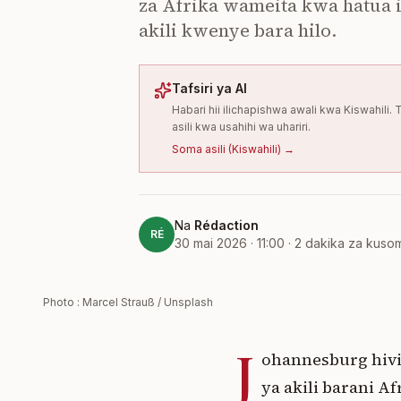
za Afrika wameita kwa hatua i
akili kwenye bara hilo.
Tafsiri ya AI
Habari hii ilichapishwa awali kwa Kiswahil
asili kwa usahihi wa uhariri.
Soma asili
(
Kiswahili
) →
Na
Rédaction
RÉ
30 mai 2026 · 11:00
·
2
dakika za kuso
Photo : Marcel Strauß / Unsplash
J
ohannesburg hivi
ya akili barani A