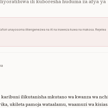
liyoratibiwa ili kuboresha huduma za afya ya
i. Tafsiri unayosoma ilitengenezwa na AI na inaweza kuwa na makosa. Rejelea
ma
 karibuni ilikutanisha mkutano wa kwanza wa nchi
frika, ukileta pamoja wataalamu, waamuzi wa kisia