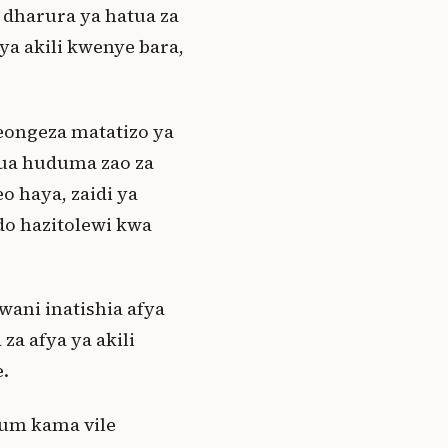
a dharura ya hatua za
ya akili kwenye bara,
eongeza matatizo ya
nua huduma zao za
o haya, zaidi ya
do hazitolewi kwa
ani inatishia afya
a afya ya akili
.
lum kama vile