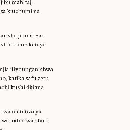
ijibu mahitaji
 za kiuchumi na
arisha juhudi zao
ushirikiano kati ya
njia iliyounganishwa
o, katika safu zetu
nchi kushirikiana
 wa matatizo ya
 wa hatua wa dhati
ya.