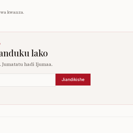
 wa kwanza.
O
sanduku lako
 Jumatatu hadi Ijumaa.
Jiandikishe