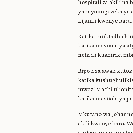
hospitali za akili na 
yanayoongezeka ya a
kijamii kwenye bara.
Katika muktadha huu
katika masuala ya afy
nchi ili kushiriki m
Ripoti za awali kuto
katika kushughulikia
mwezi Machi uliopita
katika masuala ya pa
Mkutano wa Johanne
akili kwenye bara. 
ambao unajumuisha si