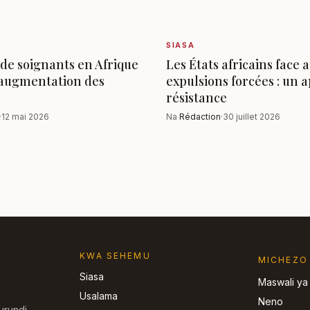
SIASA
de soignants en Afrique
Les États africains face 
’augmentation des
expulsions forcées : un a
résistance
·
12 mai 2026
Na
Rédaction
·
30 juillet 2026
KWA SEHEMU
MICHEZO
Siasa
Maswali ya
Usalama
Neno
urundi,