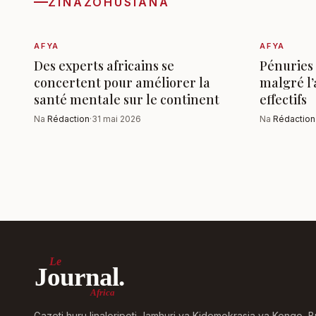
ZINAZOHUSIANA
AFYA
AFYA
Des experts africains se
Pénuries 
concertent pour améliorer la
malgré l
santé mentale sur le continent
effectifs
Na
Rédaction
·
31 mai 2026
Na
Rédaction
Le
Journal.
Africa
Gazeti huru linaloripoti Jamhuri ya Kidemokrasia ya Kongo, B