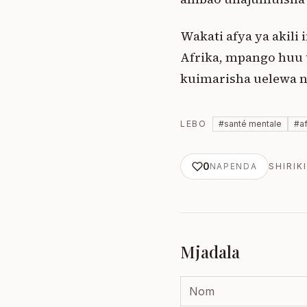
Wakati afya ya akili
Afrika, mpango huu 
kuimarisha uelewa na
LEBO
#
santé mentale
#
a
0
NAPENDA
SHIRIKI
Mjadala