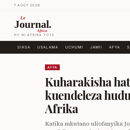
Ruka kwenye yaliyomo
7 AOÛT 2026
Le
Journal.
Africa
HII NI AFRIKA YOTE
SIASA
USALAMA
UCHUMI
JAMII
AFYA
S
AFYA
Kuharakisha hatu
kuendeleza hudum
Afrika
Katika mkutano uliofanyika J