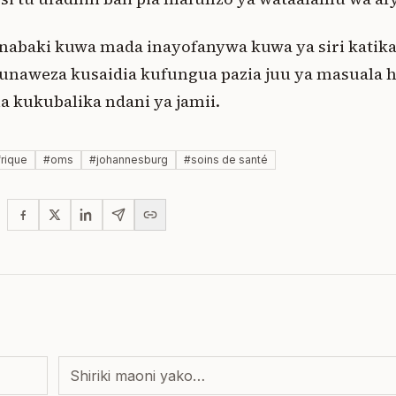
 inabaki kuwa mada inayofanywa kuwa ya siri katik
unaweza kusaidia kufungua pazia juu ya masuala
 kukubalika ndani ya jamii.
frique
#
oms
#
johannesburg
#
soins de santé