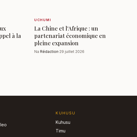
UCHUMI
aux
La Chine et l'Afrique : un
ppel à la
partenariat économique en
pleine expansion
Na
Rédaction
·
29 juillet 2026
KUHUSU
Kuhusu
 leo
Timu