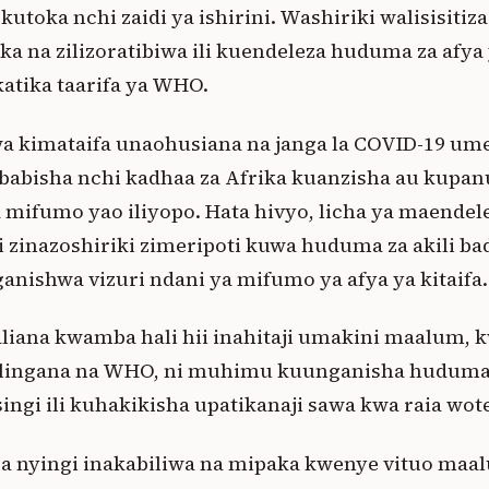
kutoka nchi zaidi ya ishirini. Washiriki walisisitiz
ka na zilizoratibiwa ili kuendeleza huduma za afya 
tika taarifa ya WHO.
a kimataifa unaohusiana na janga la COVID-19 um
sababisha nchi kadhaa za Afrika kuanzisha au kupa
a mifumo yao iliyopo. Hata hivyo, licha ya maendele
i zinazoshiriki zimeripoti kuwa huduma za akili ba
anishwa vizuri ndani ya mifumo ya afya ya kitaifa.
iana kwamba hali hii inahitaji umakini maalum, kw
ulingana na WHO, ni muhimu kuunganisha huduma z
ngi ili kuhakikisha upatikanaji sawa kwa raia wote
ra nyingi inakabiliwa na mipaka kwenye vituo maa