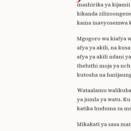
mashirika ya kijamii 
kikanda zilizoongeze
kama inavyosemwa ka
Mgogoro wa kiafya w
afya ya akili, na ku
afya ya akili ndani y
theluthi moja ya nch
kutosha na hazijaung
Wataalamu walikubal
ya jumla ya watu. K
katika huduma za msi
Mikakati ya sasa ma