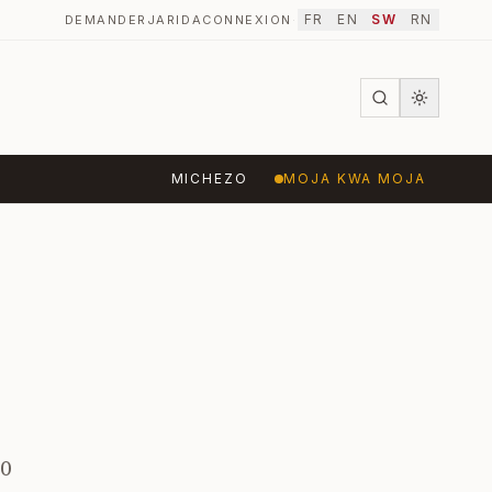
FR
EN
SW
RN
DEMANDER
JARIDA
CONNEXION
·
MICHEZO
MOJA KWA MOJA
20