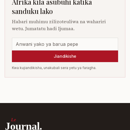
Afrika kila asubuhi katika
sanduku lako
Habari muhimu zilizoteuliwa na wahariri
wetu. Jumatatu hadi Ijumaa.
Jiandikishe
Kwa kujiandikisha, unakubali sera yetu ya faragha.
Le
Journal.