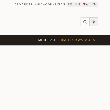
FR
EN
SW
RN
DEMANDER
JARIDA
CONNEXION
·
MICHEZO
MOJA KWA MOJA