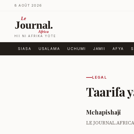
Ruka kwenye yaliyomo
8 AOÛT 2026
Le
Journal.
Africa
HII NI AFRIKA YOTE
SIASA
USALAMA
UCHUMI
JAMII
AFYA
S
LEGAL
Taarifa y
Mchapishaji
LE JOURNAL.AFRICA