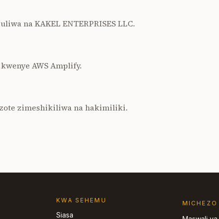
euliwa na KAKEL ENTERPRISES LLC.
 kwenye AWS Amplify.
zote zimeshikiliwa na hakimiliki.
KWA SEHEMU
MICHEZO
Siasa
Maswali ya