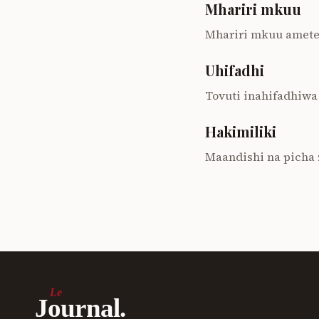
Mhariri mkuu
Mhariri mkuu amet
Uhifadhi
Tovuti inahifadhiwa
Hakimiliki
Maandishi na picha 
Le
Journal.