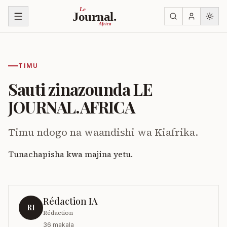
Ruka kwenye yaliyomo
Le
Journal.
Africa
TIMU
Sauti zinazounda LE
JOURNAL.AFRICA
Timu ndogo na waandishi wa Kiafrika.
Tunachapisha kwa majina yetu.
Rédaction IA
RI
Rédaction
36
makala