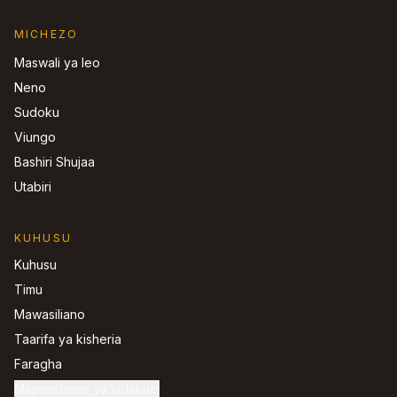
MICHEZO
Maswali ya leo
Neno
Sudoku
Viungo
Bashiri Shujaa
Utabiri
KUHUSU
Kuhusu
Timu
Mawasiliano
Taarifa ya kisheria
Faragha
Mapendeleo ya vidakuzi