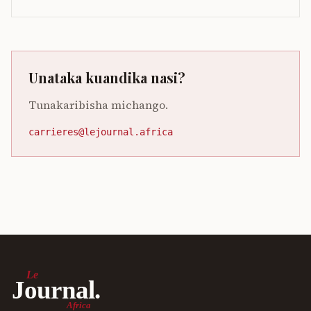
Unataka kuandika nasi?
Tunakaribisha michango.
carrieres@lejournal.africa
Le
Journal.
Africa