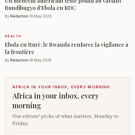
Un médecin américain testé positif au variant
Bundibugyo d'Ebola en RDC
By
Rédaction
·
19 May 2026
HEALTH
Ebola en Ituri : le Rwanda renforce la vigilance à
la frontière
By
Rédaction
·
18 May 2026
AFRICA IN YOUR INBOX, EVERY MORNING
Africa in your inbox, every
morning
Our editors' picks of what matters. Monday to
Friday.