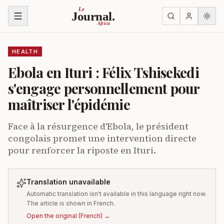
Skip to content
Le
Journal.
Africa
HEALTH
Ebola en Ituri : Félix Tshisekedi
s'engage personnellement pour
maîtriser l'épidémie
Face à la résurgence d'Ebola, le président
congolais promet une intervention directe
pour renforcer la riposte en Ituri.
Translation unavailable
Automatic translation isn't available in this language right now.
The article is shown in French.
Open the original
(
French
) →