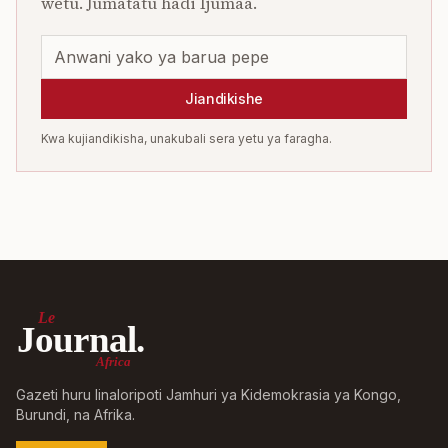
wetu. Jumatatu hadi Ijumaa.
Jiandikishe
Kwa kujiandikisha, unakubali sera yetu ya faragha.
Le
Journal.
Africa
Gazeti huru linaloripoti Jamhuri ya Kidemokrasia ya Kongo,
Burundi, na Afrika.