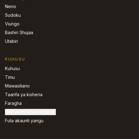
Neno
Sudoku
Viungo
Bashiri Shujaa
Utabiri
KUHUSU
Kuhusu
Timu
Mawasiliano
Taarifa ya kisheria
Faragha
Mapendeleo ya vidakuzi
Futa akaunti yangu