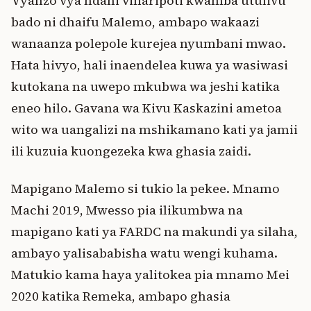
Vyanzo vya ndani vinaripoti kwamba utulivu
bado ni dhaifu Malemo, ambapo wakaazi
wanaanza polepole kurejea nyumbani mwao.
Hata hivyo, hali inaendelea kuwa ya wasiwasi
kutokana na uwepo mkubwa wa jeshi katika
eneo hilo. Gavana wa Kivu Kaskazini ametoa
wito wa uangalizi na mshikamano kati ya jamii
ili kuzuia kuongezeka kwa ghasia zaidi.
Mapigano Malemo si tukio la pekee. Mnamo
Machi 2019, Mwesso pia ilikumbwa na
mapigano kati ya FARDC na makundi ya silaha,
ambayo yalisababisha watu wengi kuhama.
Matukio kama haya yalitokea pia mnamo Mei
2020 katika Remeka, ambapo ghasia