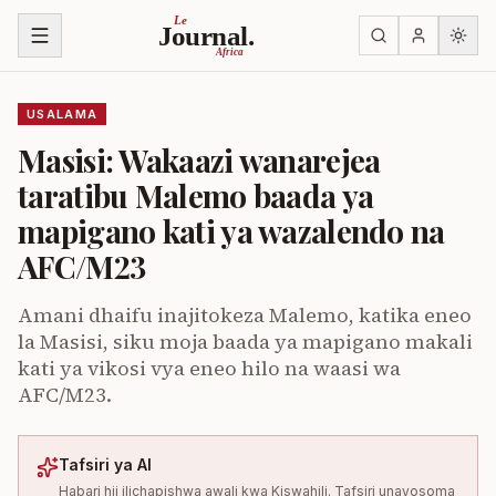
Ruka kwenye yaliyomo
Le
Journal.
Africa
USALAMA
Masisi: Wakaazi wanarejea
taratibu Malemo baada ya
mapigano kati ya wazalendo na
AFC/M23
Amani dhaifu inajitokeza Malemo, katika eneo
la Masisi, siku moja baada ya mapigano makali
kati ya vikosi vya eneo hilo na waasi wa
AFC/M23.
Tafsiri ya AI
Habari hii ilichapishwa awali kwa Kiswahili. Tafsiri unayosoma