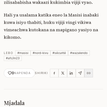
zilisababisha wakaazi kukimbia vijiji vyao.
Hali ya usalama katika eneo la Masisi inabaki
kuwa isiyo thabiti, huku vijiji vingi vikiwa
vimeachwa kutokana na mapigano yasiyo na
kikomo.
LEBO
#
masisi
#
nord-kivu
#
sécurité
#
wazalendo
#
afc/m23
0
NAPENDA
SHIRIKI
Mjadala