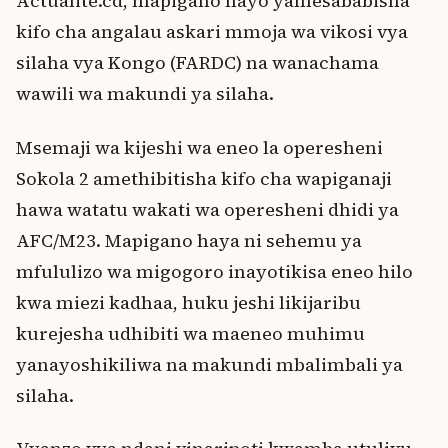
Actualité.cd, mapigano hayo yamesababisha
kifo cha angalau askari mmoja wa vikosi vya
silaha vya Kongo (FARDC) na wanachama
wawili wa makundi ya silaha.
Msemaji wa kijeshi wa eneo la operesheni
Sokola 2 amethibitisha kifo cha wapiganaji
hawa watatu wakati wa operesheni dhidi ya
AFC/M23. Mapigano haya ni sehemu ya
mfululizo wa migogoro inayotikisa eneo hilo
kwa miezi kadhaa, huku jeshi likijaribu
kurejesha udhibiti wa maeneo muhimu
yanayoshikiliwa na makundi mbalimbali ya
silaha.