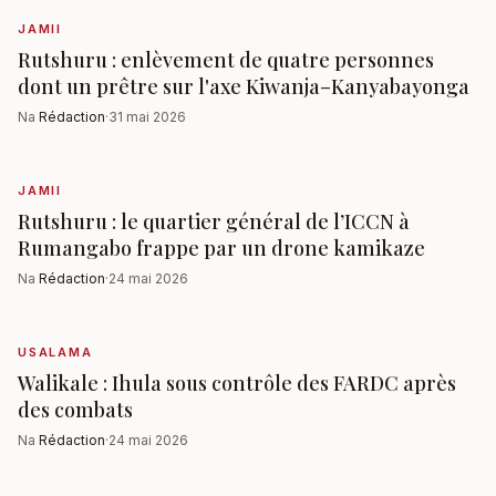
JAMII
Rutshuru : enlèvement de quatre personnes
dont un prêtre sur l'axe Kiwanja–Kanyabayonga
Na
Rédaction
·
31 mai 2026
JAMII
Rutshuru : le quartier général de l’ICCN à
Rumangabo frappe par un drone kamikaze
Na
Rédaction
·
24 mai 2026
USALAMA
Walikale : Ihula sous contrôle des FARDC après
des combats
Na
Rédaction
·
24 mai 2026