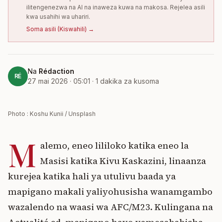
ilitengenezwa na AI na inaweza kuwa na makosa. Rejelea asili
kwa usahihi wa uhariri.
Soma asili
(
Kiswahili
) →
Na
Rédaction
RÉ
27 mai 2026 · 05:01
·
1
dakika za kusoma
Photo : Koshu Kunii / Unsplash
M
alemo, eneo lililoko katika eneo la
Masisi katika Kivu Kaskazini, linaanza
kurejea katika hali ya utulivu baada ya
mapigano makali yaliyohusisha wanamgambo
wazalendo na waasi wa AFC/M23. Kulingana na