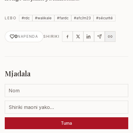
LEBO
#
rdc
#
walikale
#
fardc
#
afc/m23
#
sécurité
0
NAPENDA
SHIRIKI
Mjadala
Tuma