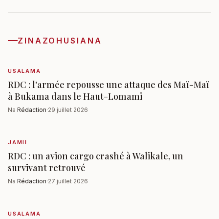
ZINAZOHUSIANA
USALAMA
RDC : l'armée repousse une attaque des Maï-Maï
à Bukama dans le Haut-Lomami
Na
Rédaction
·
29 juillet 2026
JAMII
RDC : un avion cargo crashé à Walikale, un
survivant retrouvé
Na
Rédaction
·
27 juillet 2026
USALAMA