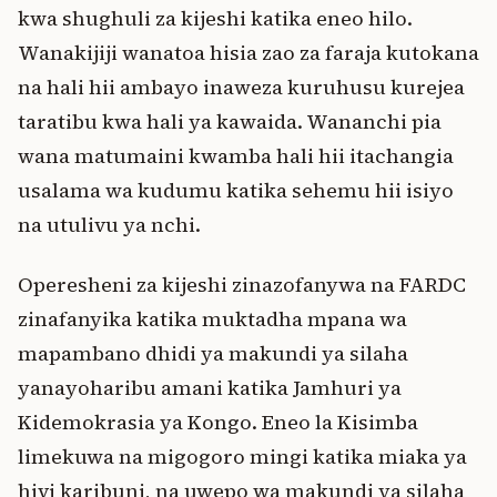
kwa shughuli za kijeshi katika eneo hilo.
Wanakijiji wanatoa hisia zao za faraja kutokana
na hali hii ambayo inaweza kuruhusu kurejea
taratibu kwa hali ya kawaida. Wananchi pia
wana matumaini kwamba hali hii itachangia
usalama wa kudumu katika sehemu hii isiyo
na utulivu ya nchi.
Operesheni za kijeshi zinazofanywa na FARDC
zinafanyika katika muktadha mpana wa
mapambano dhidi ya makundi ya silaha
yanayoharibu amani katika Jamhuri ya
Kidemokrasia ya Kongo. Eneo la Kisimba
limekuwa na migogoro mingi katika miaka ya
hivi karibuni, na uwepo wa makundi ya silaha