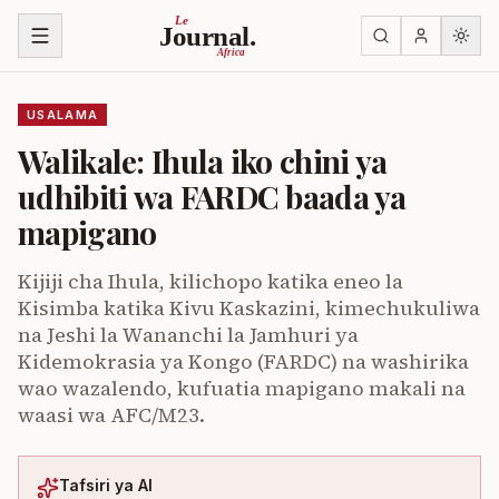
Ruka kwenye yaliyomo
Le
Journal.
Africa
USALAMA
Walikale: Ihula iko chini ya
udhibiti wa FARDC baada ya
mapigano
Kijiji cha Ihula, kilichopo katika eneo la
Kisimba katika Kivu Kaskazini, kimechukuliwa
na Jeshi la Wananchi la Jamhuri ya
Kidemokrasia ya Kongo (FARDC) na washirika
wao wazalendo, kufuatia mapigano makali na
waasi wa AFC/M23.
Tafsiri ya AI