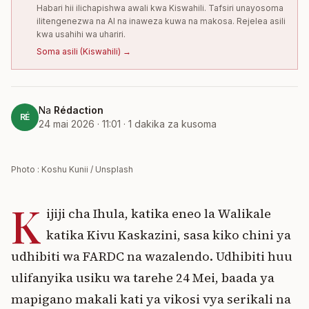
Habari hii ilichapishwa awali kwa Kiswahili. Tafsiri unayosoma
ilitengenezwa na AI na inaweza kuwa na makosa. Rejelea asili
kwa usahihi wa uhariri.
Soma asili
(
Kiswahili
) →
Na
Rédaction
RÉ
24 mai 2026 · 11:01
·
1
dakika za kusoma
Photo : Koshu Kunii / Unsplash
K
ijiji cha Ihula, katika eneo la Walikale
katika Kivu Kaskazini, sasa kiko chini ya
udhibiti wa FARDC na wazalendo. Udhibiti huu
ulifanyika usiku wa tarehe 24 Mei, baada ya
mapigano makali kati ya vikosi vya serikali na