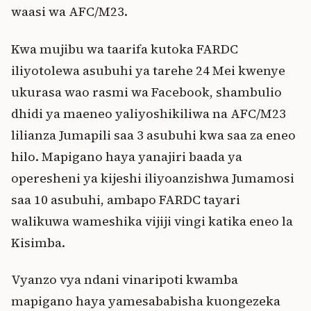
waasi wa AFC/M23.
Kwa mujibu wa taarifa kutoka FARDC
iliyotolewa asubuhi ya tarehe 24 Mei kwenye
ukurasa wao rasmi wa Facebook, shambulio
dhidi ya maeneo yaliyoshikiliwa na AFC/M23
lilianza Jumapili saa 3 asubuhi kwa saa za eneo
hilo. Mapigano haya yanajiri baada ya
operesheni ya kijeshi iliyoanzishwa Jumamosi
saa 10 asubuhi, ambapo FARDC tayari
walikuwa wameshika vijiji vingi katika eneo la
Kisimba.
Vyanzo vya ndani vinaripoti kwamba
mapigano haya yamesababisha kuongezeka