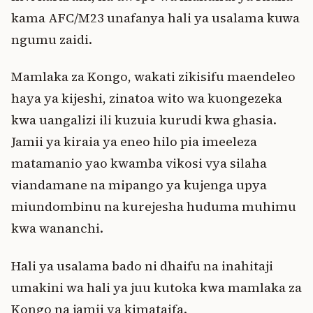
kama AFC/M23 unafanya hali ya usalama kuwa
ngumu zaidi.
Mamlaka za Kongo, wakati zikisifu maendeleo
haya ya kijeshi, zinatoa wito wa kuongezeka
kwa uangalizi ili kuzuia kurudi kwa ghasia.
Jamii ya kiraia ya eneo hilo pia imeeleza
matamanio yao kwamba vikosi vya silaha
viandamane na mipango ya kujenga upya
miundombinu na kurejesha huduma muhimu
kwa wananchi.
Hali ya usalama bado ni dhaifu na inahitaji
umakini wa hali ya juu kutoka kwa mamlaka za
Kongo na jamii ya kimataifa.