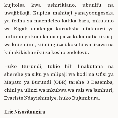
kujitolea kwa ushirikiano, ubunifu na
uwajibikaji. Kupitia mahitaji yanayoongezeka
ya fedha za maendeleo katika bara, mkutano
wa Kigali unalenga kurudisha ufafanuzi ya
mifumo ya kodi kama njia za kukamatia ukuaji
wa kiuchumi, kupunguza ukosefu wa usawa na
kuhakikisha siku za kesho endelevu.
Huko Burundi, tukio hili linakutana na
sherehe ya siku ya mlipaji wa kodi na Ofisi ya
Mapato ya Burundi (OBR) tarehe 3 Desemba,
chini ya ulinzi wa mkubwa wa rais wa Jamhuri,
Evariste Ndayishimiye, huko Bujumbura.
Eric Niyoyitungira