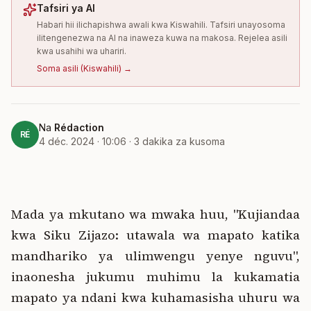
Tafsiri ya AI
Habari hii ilichapishwa awali kwa Kiswahili. Tafsiri unayosoma
ilitengenezwa na AI na inaweza kuwa na makosa. Rejelea asili
kwa usahihi wa uhariri.
Soma asili
(
Kiswahili
) →
Na
Rédaction
RÉ
4 déc. 2024 · 10:06
·
3
dakika za kusoma
Mada ya mkutano wa mwaka huu, "Kujiandaa
kwa Siku Zijazo: utawala wa mapato katika
mandhariko ya ulimwengu yenye nguvu",
inaonesha jukumu muhimu la kukamatia
mapato ya ndani kwa kuhamasisha uhuru wa