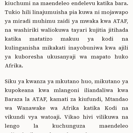
kiuchumi na maendeleo endelevu katika bara.
Tukio hili linajumuisha pia kuwa ni mojawapo
ya miradi muhimu zaidi ya mwaka kwa ATAF,
na washiriki waliokuwa tayari kujitia jitihada
katika matatizo makuu ya kodi na
kulinganisha mikakati inayobuniwa kwa ajili
ya kuboresha ukusanyaji wa mapato huko
Afrika.
Siku ya kwanza ya mkutano huo, mikutano ya
kupokeana kwa mlangoni iliandaliwa kwa
Baraza la ATAF, kamati za kiufundi, Mtandao
wa Wanawake wa Afrika katika Kodi na
vikundi vya watoaji. Vikao hivi vilikuwa na
lengo la kuchunguza maendeleo