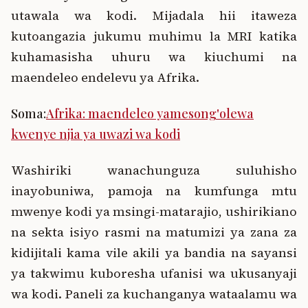
utawala wa kodi. Mijadala hii itaweza
kutoangazia jukumu muhimu la MRI katika
kuhamasisha uhuru wa kiuchumi na
maendeleo endelevu ya Afrika.
Soma:
Afrika: maendeleo yamesong'olewa
kwenye njia ya uwazi wa kodi
Washiriki wanachunguza suluhisho
inayobuniwa, pamoja na kumfunga mtu
mwenye kodi ya msingi-matarajio, ushirikiano
na sekta isiyo rasmi na matumizi ya zana za
kidijitali kama vile akili ya bandia na sayansi
ya takwimu kuboresha ufanisi wa ukusanyaji
wa kodi. Paneli za kuchanganya wataalamu wa