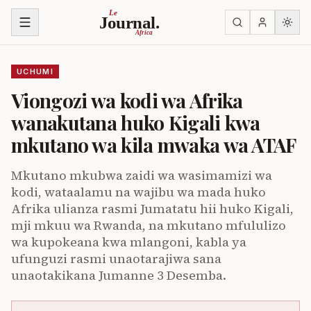
Ruka kwenye yaliyomo
Le
Journal.
Africa
UCHUMI
Viongozi wa kodi wa Afrika
wanakutana huko Kigali kwa
mkutano wa kila mwaka wa ATAF
Mkutano mkubwa zaidi wa wasimamizi wa
kodi, wataalamu na wajibu wa mada huko
Afrika ulianza rasmi Jumatatu hii huko Kigali,
mji mkuu wa Rwanda, na mkutano mfululizo
wa kupokeana kwa mlangoni, kabla ya
ufunguzi rasmi unaotarajiwa sana
unaotakikana Jumanne 3 Desemba.