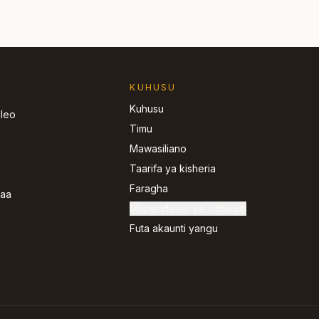
KUHUSU
Kuhusu
 leo
Timu
Mawasiliano
Taarifa ya kisheria
Faragha
jaa
Mapendeleo ya vidakuzi
Futa akaunti yangu