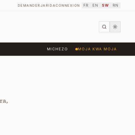
FR
EN
SW
RN
DEMANDER
JARIDA
CONNEXION
·
MICHEZO
MOJA KWA MOJA
ra,
é