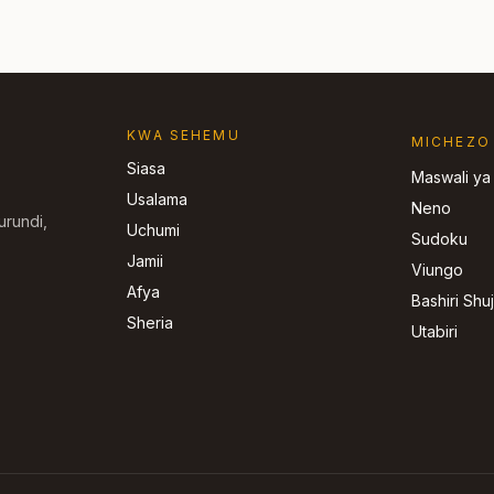
KWA SEHEMU
MICHEZO
Siasa
Maswali ya
Usalama
Neno
urundi,
Uchumi
Sudoku
Jamii
Viungo
Afya
Bashiri Shu
Sheria
Utabiri