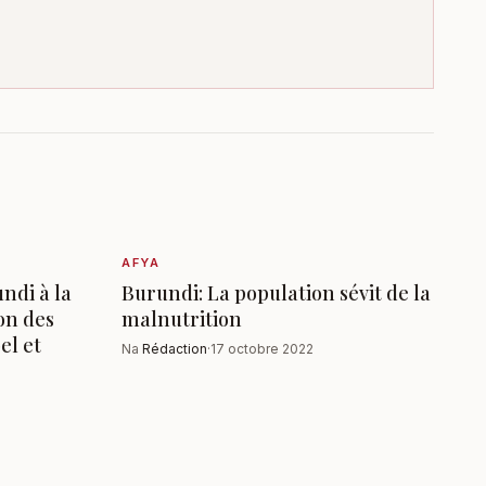
AFYA
ndi à la
Burundi: La population sévit de la
on des
malnutrition
el et
Na
Rédaction
·
17 octobre 2022