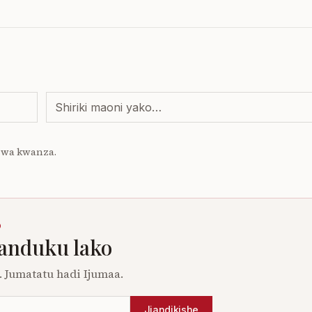
 wa kwanza.
O
sanduku lako
 Jumatatu hadi Ijumaa.
Jiandikishe