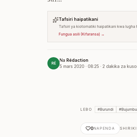
Tafsiri haipatikani
Tafsiri ya kiotomatiki haipatikani kwa lugh
Fungua asili
(
Kifaransa
) →
Na
Rédaction
RÉ
5 mars 2020 · 08:25
·
2
dakika za kus
LEBO
#
Burundi
#
Bujumbu
0
NAPENDA
SHIRIKI