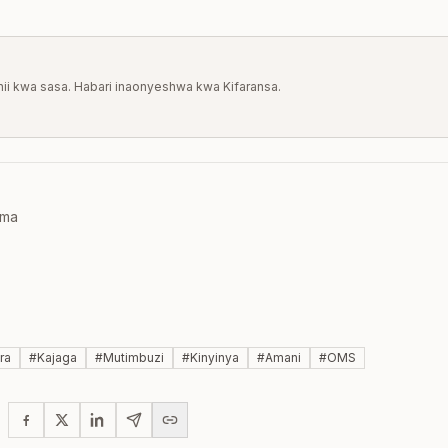
a hii kwa sasa. Habari inaonyeshwa kwa Kifaransa.
oma
ra
#
Kajaga
#
Mutimbuzi
#
Kinyinya
#
Amani
#
OMS