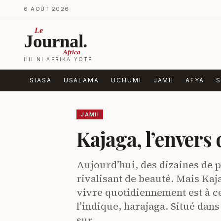
Ruka kwenye yaliyomo
6 AOÛT 2026
Le
Journal.
Africa
HII NI AFRIKA YOTE
SIASA
USALAMA
UCHUMI
JAMII
AFYA
S
JAMII
Kajaga, l’envers
Aujourd’hui, des dizaines de p
rivalisant de beauté. Mais Kaja
vivre quotidiennement est à 
l’indique, harajaga. Situé da
sur…