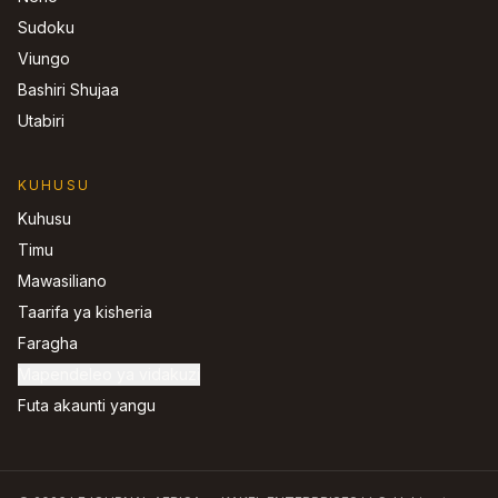
Sudoku
Viungo
Bashiri Shujaa
Utabiri
KUHUSU
Kuhusu
Timu
Mawasiliano
Taarifa ya kisheria
Faragha
Mapendeleo ya vidakuzi
Futa akaunti yangu