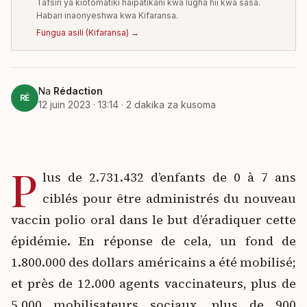
Tafsiri ya kiotomatiki haipatikani kwa lugha hii kwa sasa.
Habari inaonyeshwa kwa Kifaransa.
Fungua asili
(
Kifaransa
) →
Na
Rédaction
RÉ
12 juin 2023 · 13:14
·
2
dakika za kusoma
P
lus de 2.731.432 d’enfants de 0 à 7 ans
ciblés pour être administrés du nouveau
vaccin polio oral dans le but d’éradiquer cette
épidémie. En réponse de cela, un fond de
1.800.000 des dollars américains a été mobilisé;
et près de 12.000 agents vaccinateurs, plus de
5.000 mobilisateurs sociaux, plus de 900