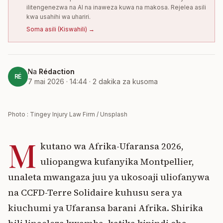
ilitengenezwa na AI na inaweza kuwa na makosa. Rejelea asili
kwa usahihi wa uhariri.
Soma asili
(
Kiswahili
) →
Na
Rédaction
RÉ
7 mai 2026 · 14:44
·
2
dakika za kusoma
Photo : Tingey Injury Law Firm / Unsplash
M
kutano wa Afrika-Ufaransa 2026,
uliopangwa kufanyika Montpellier,
unaleta mwangaza juu ya ukosoaji uliofanywa
na CCFD-Terre Solidaire kuhusu sera ya
kiuchumi ya Ufaransa barani Afrika. Shirika