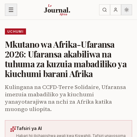
Ruka kwenye yaliyomo
Le
Journal.
Africa
UCHUMI
Mkutano wa Afrika-Ufaransa
2026: Ufaransa akabiliwa na
tuhuma za kuzuia mabadiliko ya
kiuchumi barani Afrika
Kulingana na CCFD-Terre Solidaire, Ufaransa
imezuia mabadiliko ya kiuchumi
yanayotarajiwa na nchi za Afrika katika
muongo uliopita.
Tafsiri ya AI
Habari hii ilichapishwa awali kwa Kiswahili. Tafsiri unayosoma