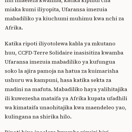
hili linaeleza kwamba, katika kipindi cha
miaka kumi iliyopita, Ufaransa imezuia
mabadiliko ya kiuchumi muhimu kwa nchi za
Afrika.
Katika ripoti iliyotolewa kabla ya mkutano
huu, CCFD-Terre Solidaire inasisitiza kwamba
Ufaransa imezuia mabadiliko ya kufungua
soko la ajira pamoja na hatua za kuimarisha
ushuru wa kampuni, hasa katika sekta za
madini na mafuta. Mabadiliko haya yalihitajika
ili kuwezesha mataifa ya Afrika kupata ufadhili
wa kimataifa unaohitajika kwa maendeleo yao,
kulingana na shirika hilo.