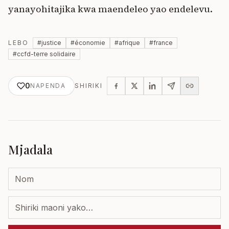
yanayohitajika kwa maendeleo yao endelevu.
LEBO
#
justice
#
économie
#
afrique
#
france
#
ccfd-terre solidaire
0
NAPENDA
SHIRIKI
Mjadala