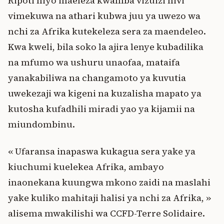
Ripoti hiyo inaeleza kwamba vizuizi hivi
vimekuwa na athari kubwa juu ya uwezo wa
nchi za Afrika kutekeleza sera za maendeleo.
Kwa kweli, bila soko la ajira lenye kubadilika
na mfumo wa ushuru unaofaa, mataifa
yanakabiliwa na changamoto ya kuvutia
uwekezaji wa kigeni na kuzalisha mapato ya
kutosha kufadhili miradi yao ya kijamii na
miundombinu.
« Ufaransa inapaswa kukagua sera yake ya
kiuchumi kuelekea Afrika, ambayo
inaonekana kuungwa mkono zaidi na maslahi
yake kuliko mahitaji halisi ya nchi za Afrika, »
alisema mwakilishi wa CCFD-Terre Solidaire.