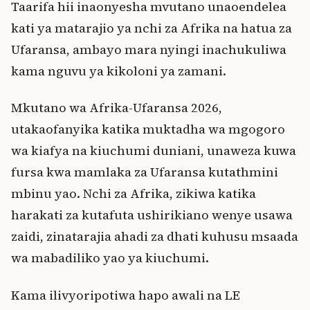
Taarifa hii inaonyesha mvutano unaoendelea
kati ya matarajio ya nchi za Afrika na hatua za
Ufaransa, ambayo mara nyingi inachukuliwa
kama nguvu ya kikoloni ya zamani.
Mkutano wa Afrika-Ufaransa 2026,
utakaofanyika katika muktadha wa mgogoro
wa kiafya na kiuchumi duniani, unaweza kuwa
fursa kwa mamlaka za Ufaransa kutathmini
mbinu yao. Nchi za Afrika, zikiwa katika
harakati za kutafuta ushirikiano wenye usawa
zaidi, zinatarajia ahadi za dhati kuhusu msaada
wa mabadiliko yao ya kiuchumi.
Kama ilivyoripotiwa hapo awali na LE