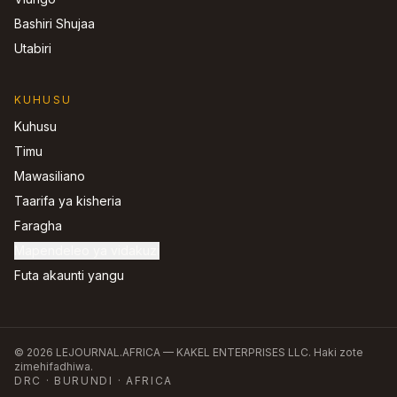
Bashiri Shujaa
Utabiri
KUHUSU
Kuhusu
Timu
Mawasiliano
Taarifa ya kisheria
Faragha
Mapendeleo ya vidakuzi
Futa akaunti yangu
©
2026
LEJOURNAL.AFRICA —
KAKEL ENTERPRISES LLC
.
Haki zote
zimehifadhiwa.
DRC · BURUNDI · AFRICA