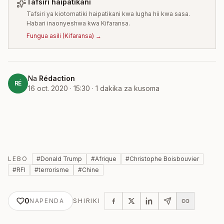
Tafsiri haipatikani
Tafsiri ya kiotomatiki haipatikani kwa lugha hii kwa sasa.
Habari inaonyeshwa kwa Kifaransa.
Fungua asili
(
Kifaransa
) →
Na
Rédaction
RÉ
16 oct. 2020 · 15:30
·
1
dakika za kusoma
LEBO
#
Donald Trump
#
Afrique
#
Christophe Boisbouvier
#
RFI
#
terrorisme
#
Chine
0
NAPENDA
SHIRIKI