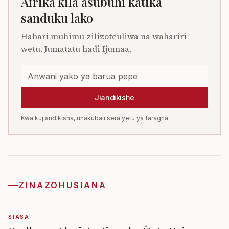
Afrika kila asubuhi katika
sanduku lako
Habari muhimu zilizoteuliwa na wahariri
wetu. Jumatatu hadi Ijumaa.
Jiandikishe
Kwa kujiandikisha, unakubali sera yetu ya faragha.
ZINAZOHUSIANA
SIASA