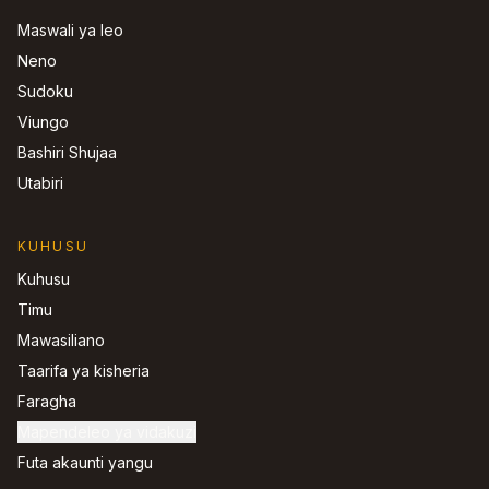
Maswali ya leo
Neno
Sudoku
Viungo
Bashiri Shujaa
Utabiri
KUHUSU
Kuhusu
Timu
Mawasiliano
Taarifa ya kisheria
Faragha
Mapendeleo ya vidakuzi
Futa akaunti yangu