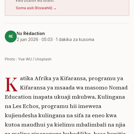
kwa usahihi wa uhariri.
Soma asili
(
Kiswahili
) →
Na
Rédaction
RÉ
2 juin 2026 · 05:03
·
1
dakika za kusoma
Photo : Yue WU / Unsplash
K
atika Afrika ya Kifaransa, programu ya
Kifaransa ya msaada wa masomo Nomad
Education inapata ukuaji mkubwa. Kulingana
na Les Echos, programu hii imeweza
kujiendesha kulingana na sifa za eneo kwa
kutoa maudhui ya kielimu mbalimbali na njia
za malipo zinazoweza kubadilika, hasa kupitia