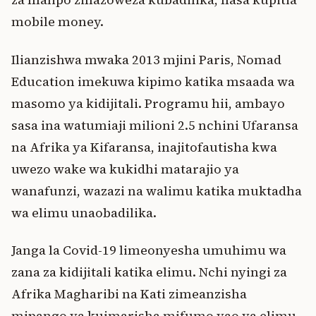
mobile money.
Ilianzishwa mwaka 2013 mjini Paris, Nomad
Education imekuwa kipimo katika msaada wa
masomo ya kidijitali. Programu hii, ambayo
sasa ina watumiaji milioni 2.5 nchini Ufaransa
na Afrika ya Kifaransa, inajitofautisha kwa
uwezo wake wa kukidhi matarajio ya
wanafunzi, wazazi na walimu katika muktadha
wa elimu unaobadilika.
Janga la Covid-19 limeonyesha umuhimu wa
zana za kidijitali katika elimu. Nchi nyingi za
Afrika Magharibi na Kati zimeanzisha
mipango ya kuimarisha mifumo yao ya elimu