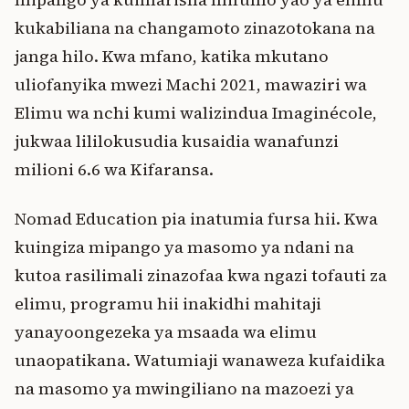
kukabiliana na changamoto zinazotokana na
janga hilo. Kwa mfano, katika mkutano
uliofanyika mwezi Machi 2021, mawaziri wa
Elimu wa nchi kumi walizindua Imaginécole,
jukwaa lililokusudia kusaidia wanafunzi
milioni 6.6 wa Kifaransa.
Nomad Education pia inatumia fursa hii. Kwa
kuingiza mipango ya masomo ya ndani na
kutoa rasilimali zinazofaa kwa ngazi tofauti za
elimu, programu hii inakidhi mahitaji
yanayoongezeka ya msaada wa elimu
unaopatikana. Watumiaji wanaweza kufaidika
na masomo ya mwingiliano na mazoezi ya