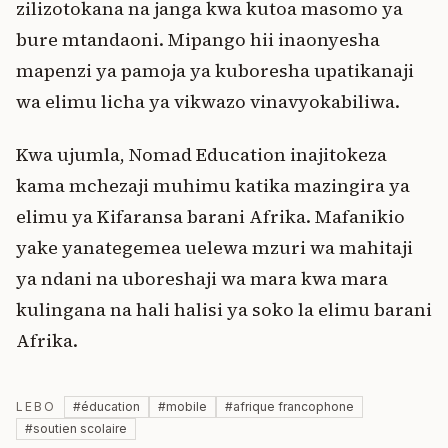
zilizotokana na janga kwa kutoa masomo ya
bure mtandaoni. Mipango hii inaonyesha
mapenzi ya pamoja ya kuboresha upatikanaji
wa elimu licha ya vikwazo vinavyokabiliwa.
Kwa ujumla, Nomad Education inajitokeza
kama mchezaji muhimu katika mazingira ya
elimu ya Kifaransa barani Afrika. Mafanikio
yake yanategemea uelewa mzuri wa mahitaji
ya ndani na uboreshaji wa mara kwa mara
kulingana na hali halisi ya soko la elimu barani
Afrika.
LEBO
#
éducation
#
mobile
#
afrique francophone
#
soutien scolaire