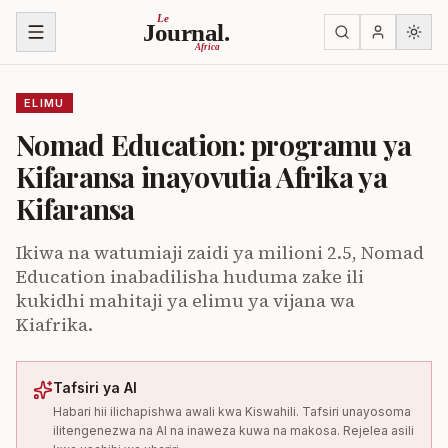
Ruka kwenye yaliyomo
Le
Journal.
Africa
ELIMU
Nomad Education: programu ya
Kifaransa inayovutia Afrika ya
Kifaransa
Ikiwa na watumiaji zaidi ya milioni 2.5, Nomad
Education inabadilisha huduma zake ili
kukidhi mahitaji ya elimu ya vijana wa
Kiafrika.
Tafsiri ya AI
Habari hii ilichapishwa awali kwa Kiswahili. Tafsiri unayosoma
ilitengenezwa na AI na inaweza kuwa na makosa. Rejelea asili