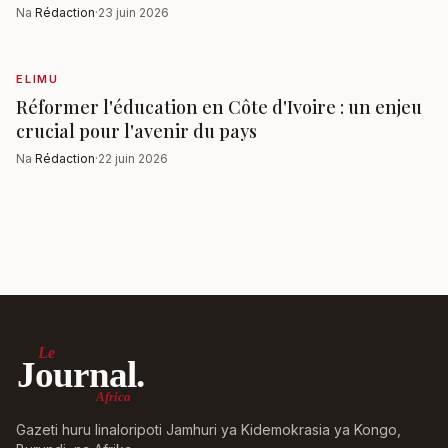
Na
Rédaction
·
23 juin 2026
ELIMU
Réformer l'éducation en Côte d'Ivoire : un enjeu
crucial pour l'avenir du pays
Na
Rédaction
·
22 juin 2026
Le
Journal.
Africa
Gazeti huru linaloripoti Jamhuri ya Kidemokrasia ya Kongo,