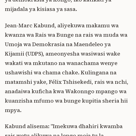
mijadala ya kisiasa ya sasa.
Jean-Marc Kabund, aliyekuwa makamu wa
kwanza wa Rais wa Bunge na rais wa muda wa
Umoja wa Demokrasia na Maendeleo ya
Kijamii (UDPS), ameonyesha wasiwasi wake
wakati wa mkutano na wanachama wenye
ushawishi wa chama chake. Kulingana na
matamshi yake, Félix Tshisekedi, rais wa nchi,
anadaiwa kuficha kwa Wakonngo mpango wa
kuanzisha mfumo wa bunge kupitia sheria hii
mpya.
Kabund alisema: "Imekuwa dhahiri kwamba
rais wetu alikuwa na lengo moja tu la