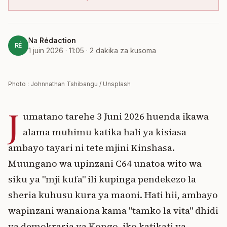
Na
Rédaction
RÉ
1 juin 2026 · 11:05
·
2
dakika za kusoma
Photo : Johnnathan Tshibangu / Unsplash
J
umatano tarehe 3 Juni 2026 huenda ikawa
alama muhimu katika hali ya kisiasa
ambayo tayari ni tete mjini Kinshasa.
Muungano wa upinzani C64 unatoa wito wa
siku ya "mji kufa" ili kupinga pendekezo la
sheria kuhusu kura ya maoni. Hati hii, ambayo
wapinzani wanaiona kama "tamko la vita" dhidi
ya demokrasia ya Kongo, iko katikati ya