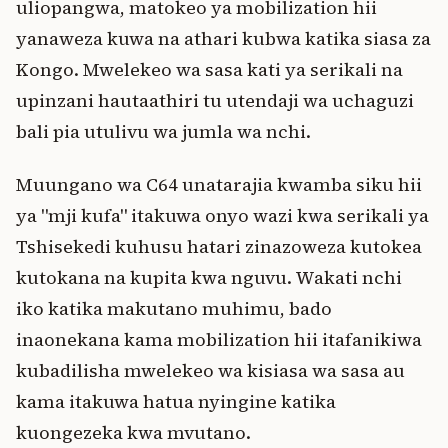
uliopangwa, matokeo ya mobilization hii
yanaweza kuwa na athari kubwa katika siasa za
Kongo. Mwelekeo wa sasa kati ya serikali na
upinzani hautaathiri tu utendaji wa uchaguzi
bali pia utulivu wa jumla wa nchi.
Muungano wa C64 unatarajia kwamba siku hii
ya "mji kufa" itakuwa onyo wazi kwa serikali ya
Tshisekedi kuhusu hatari zinazoweza kutokea
kutokana na kupita kwa nguvu. Wakati nchi
iko katika makutano muhimu, bado
inaonekana kama mobilization hii itafanikiwa
kubadilisha mwelekeo wa kisiasa wa sasa au
kama itakuwa hatua nyingine katika
kuongezeka kwa mvutano.