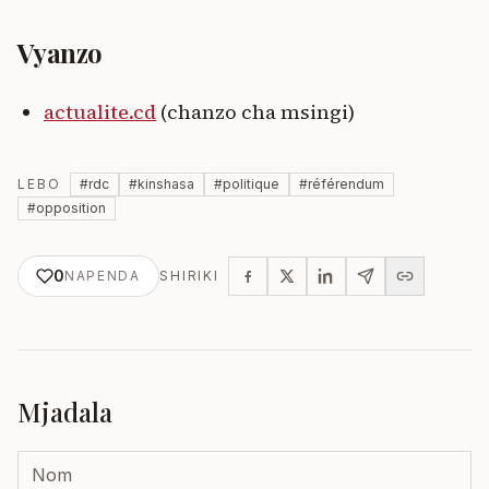
Vyanzo
actualite.cd
(chanzo cha msingi)
LEBO
#
rdc
#
kinshasa
#
politique
#
référendum
#
opposition
0
NAPENDA
SHIRIKI
Mjadala