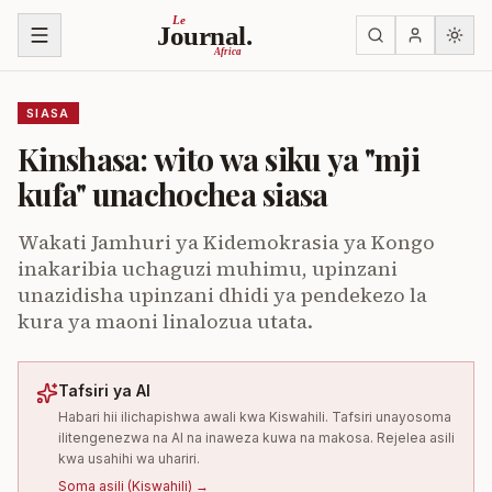
Ruka kwenye yaliyomo
Le
Journal.
Africa
SIASA
Kinshasa: wito wa siku ya "mji
kufa" unachochea siasa
Wakati Jamhuri ya Kidemokrasia ya Kongo
inakaribia uchaguzi muhimu, upinzani
unazidisha upinzani dhidi ya pendekezo la
kura ya maoni linalozua utata.
Tafsiri ya AI
Habari hii ilichapishwa awali kwa Kiswahili. Tafsiri unayosoma
ilitengenezwa na AI na inaweza kuwa na makosa. Rejelea asili
kwa usahihi wa uhariri.
Soma asili
(
Kiswahili
) →