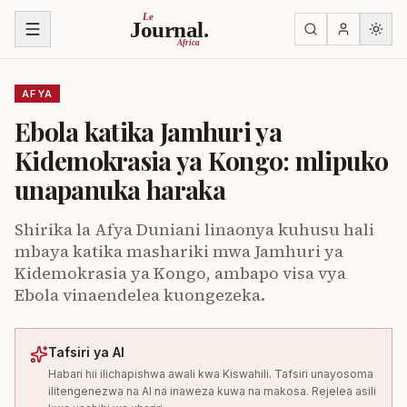
Ruka kwenye yaliyomo
Le
Journal.
Africa
AFYA
Ebola katika Jamhuri ya
Kidemokrasia ya Kongo: mlipuko
unapanuka haraka
Shirika la Afya Duniani linaonya kuhusu hali
mbaya katika mashariki mwa Jamhuri ya
Kidemokrasia ya Kongo, ambapo visa vya
Ebola vinaendelea kuongezeka.
Tafsiri ya AI
Habari hii ilichapishwa awali kwa Kiswahili. Tafsiri unayosoma
ilitengenezwa na AI na inaweza kuwa na makosa. Rejelea asili