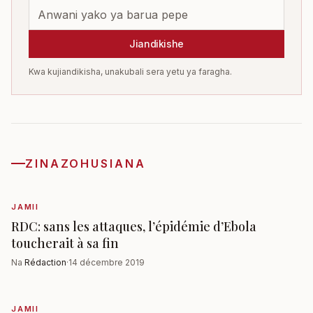
Jiandikishe
Kwa kujiandikisha, unakubali sera yetu ya faragha.
ZINAZOHUSIANA
JAMII
RDC: sans les attaques, l’épidémie d’Ebola
toucherait à sa fin
Na
Rédaction
·
14 décembre 2019
JAMII