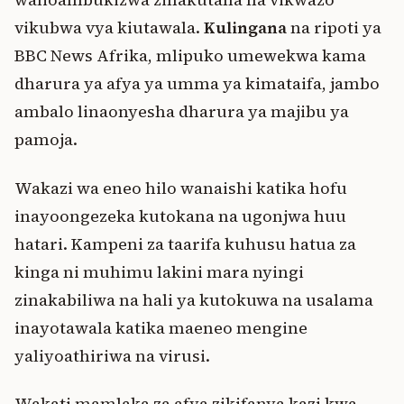
vikubwa vya kiutawala.
Kulingana
na ripoti ya
BBC News Afrika, mlipuko umewekwa kama
dharura ya afya ya umma ya kimataifa, jambo
ambalo linaonyesha dharura ya majibu ya
pamoja.
Wakazi wa eneo hilo wanaishi katika hofu
inayoongezeka kutokana na ugonjwa huu
hatari. Kampeni za taarifa kuhusu hatua za
kinga ni muhimu lakini mara nyingi
zinakabiliwa na hali ya kutokuwa na usalama
inayotawala katika maeneo mengine
yaliyoathiriwa na virusi.
Wakati mamlaka za afya zikifanya kazi kwa