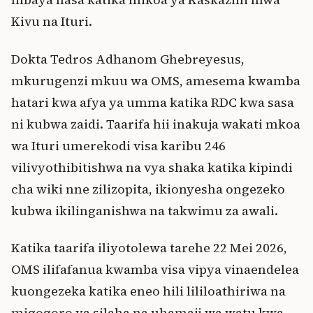
Kivu na Ituri.
Dokta Tedros Adhanom Ghebreyesus,
mkurugenzi mkuu wa OMS, amesema kwamba
hatari kwa afya ya umma katika RDC kwa sasa
ni kubwa zaidi. Taarifa hii inakuja wakati mkoa
wa Ituri umerekodi visa karibu 246
vilivyothibitishwa na vya shaka katika kipindi
cha wiki nne zilizopita, ikionyesha ongezeko
kubwa ikilinganishwa na takwimu za awali.
Katika taarifa iliyotolewa tarehe 22 Mei 2026,
OMS ilifafanua kwamba visa vipya vinaendelea
kuongezeka katika eneo hili lililoathiriwa na
migogoro ya silaha na uhamaji wa watu kwa