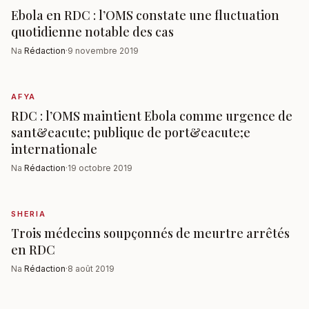
Ebola en RDC : l’OMS constate une fluctuation
quotidienne notable des cas
Na
Rédaction
·
9 novembre 2019
AFYA
RDC : l’OMS maintient Ebola comme urgence de
sant&eacute; publique de port&eacute;e
internationale
Na
Rédaction
·
19 octobre 2019
SHERIA
Trois médecins soupçonnés de meurtre arrêtés
en RDC
Na
Rédaction
·
8 août 2019