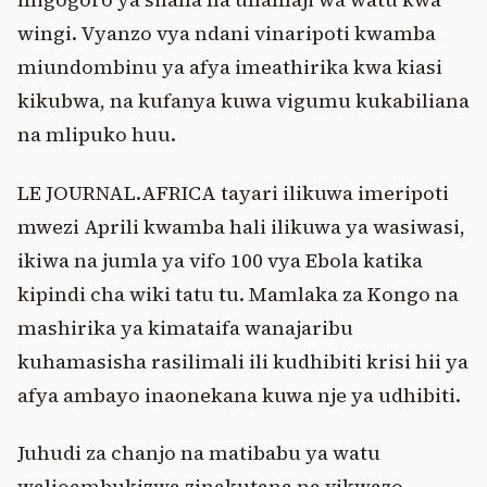
wingi. Vyanzo vya ndani vinaripoti kwamba
miundombinu ya afya imeathirika kwa kiasi
kikubwa, na kufanya kuwa vigumu kukabiliana
na mlipuko huu.
LE JOURNAL.AFRICA tayari ilikuwa imeripoti
mwezi Aprili kwamba hali ilikuwa ya wasiwasi,
ikiwa na jumla ya vifo 100 vya Ebola katika
kipindi cha wiki tatu tu. Mamlaka za Kongo na
mashirika ya kimataifa wanajaribu
kuhamasisha rasilimali ili kudhibiti krisi hii ya
afya ambayo inaonekana kuwa nje ya udhibiti.
Juhudi za chanjo na matibabu ya watu
walioambukizwa zinakutana na vikwazo