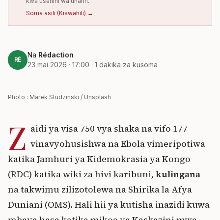
kwa usahihi wa uhariri.
Soma asili
(
Kiswahili
) →
Na
Rédaction
RÉ
23 mai 2026 · 17:00
·
1
dakika za kusoma
Photo : Marek Studzinski / Unsplash
Z
aidi ya visa 750 vya shaka na vifo 177
vinavyohusishwa na Ebola vimeripotiwa
katika Jamhuri ya Kidemokrasia ya Kongo
(RDC) katika wiki za hivi karibuni,
kulingana
na takwimu zilizotolewa na Shirika la Afya
Duniani (OMS). Hali hii ya kutisha inazidi kuwa
mbaya hasa katika mikoa ya Kaskazini mwa