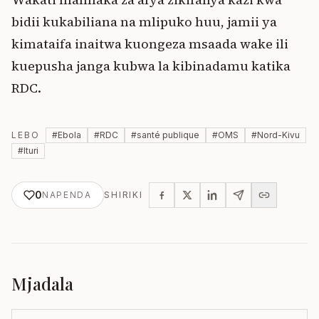
bidii kukabiliana na mlipuko huu, jamii ya
kimataifa inaitwa kuongeza msaada wake ili
kuepusha janga kubwa la kibinadamu katika
RDC.
LEBO
#
Ebola
#
RDC
#
santé publique
#
OMS
#
Nord-Kivu
#
Ituri
0
NAPENDA
SHIRIKI
Mjadala