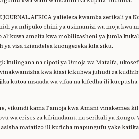
 vigumu kwa watu walioathirika kupata huduma.
LE JOURNAL.AFRICA yalieleza kwamba serikali ya Ko
idi ya mlipuko chini ya usimamizi wa moja kwa mo
o alikuwa ameita kwa mobilizasheni ya jumla kuka
di ya visa ikiendelea kuongezeka kila siku.
: kulingana na ripoti ya Umoja wa Mataifa, ukosef
inakwamisha kwa kiasi kikubwa juhudi za kudhibit
ajika kutoa msaada wa vifaa na kifedha ili kuepus
e, vikundi kama Pamoja kwa Amani vinakemea ki
vu wa crises za kibinadamu na serikali ya Kong
sisha matatizo ili kuficha mapungufu yake katika