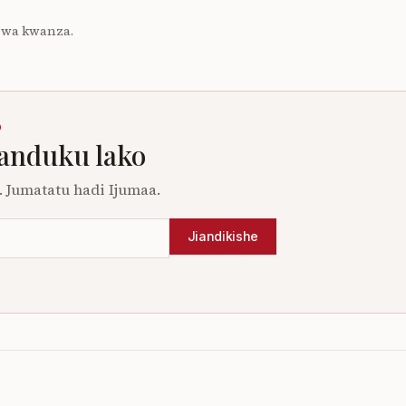
 wa kwanza.
O
sanduku lako
 Jumatatu hadi Ijumaa.
Jiandikishe