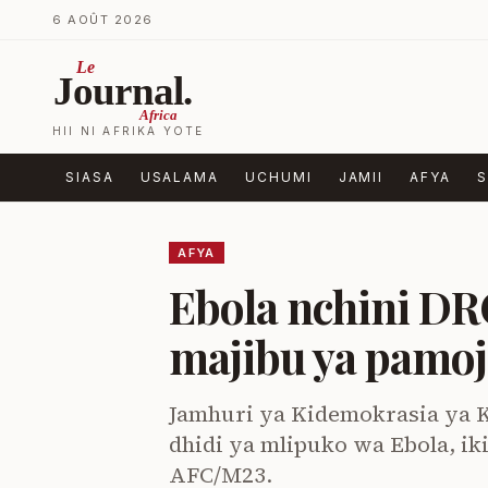
Ruka kwenye yaliyomo
6 AOÛT 2026
Le
Journal.
Africa
HII NI AFRIKA YOTE
SIASA
USALAMA
UCHUMI
JAMII
AFYA
S
AFYA
Ebola nchini DRC
majibu ya pamoj
Jamhuri ya Kidemokrasia ya 
dhidi ya mlipuko wa Ebola, i
AFC/M23.