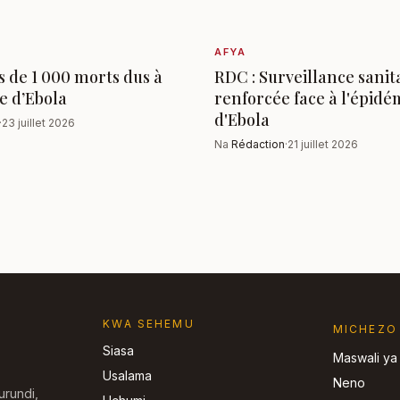
AFYA
s de 1 000 morts dus à
RDC : Surveillance sanit
e d’Ebola
renforcée face à l'épidé
d'Ebola
·
23 juillet 2026
Na
Rédaction
·
21 juillet 2026
KWA SEHEMU
MICHEZO
Siasa
Maswali ya
Usalama
Neno
urundi,