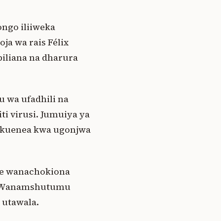
ngo iliiweka
ja wa rais Félix
biliana na dharura
u wa ufadhili na
i virusi. Jumuiya ya
ha kuenea kwa ugonjwa
le wanachokiona
o. Wanamshutumu
 utawala.