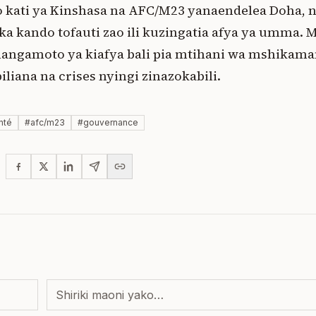
kati ya Kinshasa na AFC/M23 yanaendelea Doha,
 kando tofauti zao ili kuzingatia afya ya umma. M
hangamoto ya kiafya bali pia mtihani wa mshikaman
liana na crises nyingi zinazokabili.
nté
#
afc/m23
#
gouvernance