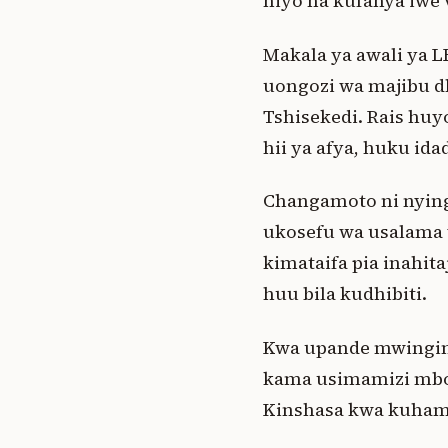
hiyo na kufanya iwe
Makala ya awali ya 
uongozi wa majibu dh
Tshisekedi. Rais huy
hii ya afya, huku ida
Changamoto ni nyingi
ukosefu wa usalama v
kimataifa pia inahit
huu bila kudhibiti.
Kwa upande mwingin
kama usimamizi mbo
Kinshasa kwa kuhama