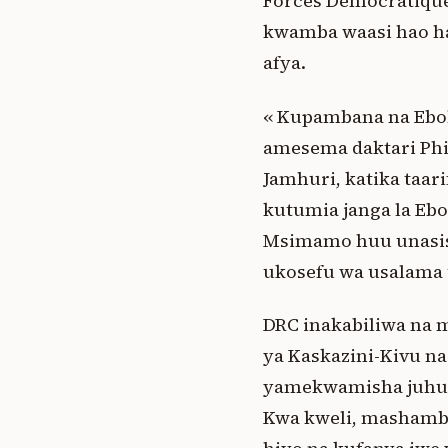
Forces Démocratiques
kwamba waasi hao haw
afya.
« Kupambana na Ebola 
amesema daktari Phi
Jamhuri, katika taari
kutumia janga la Ebo
Msimamo huu unasisi
ukosefu wa usalama 
DRC inakabiliwa na 
ya Kaskazini-Kivu na
yamekwamisha juhudi
Kwa kweli, mashambu