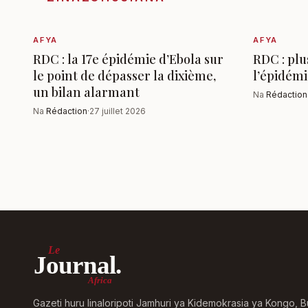
AFYA
AFYA
RDC : la 17e épidémie d’Ebola sur
RDC : plu
le point de dépasser la dixième,
l’épidémi
un bilan alarmant
Na
Rédaction
Na
Rédaction
·
27 juillet 2026
Le
Journal.
Africa
Gazeti huru linaloripoti Jamhuri ya Kidemokrasia ya Kongo, B