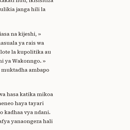
kati huu, ikisisitiza
ikia janga hili la
sa na kijeshi, »
asuala ya rais wa
ote la kupolitika au
oni ya Wakonngo. »
ka muktadha ambapo
wa hasa katika mikoa
aeneo haya tayari
o kadhaa vya ndani.
fya yanaongeza hali