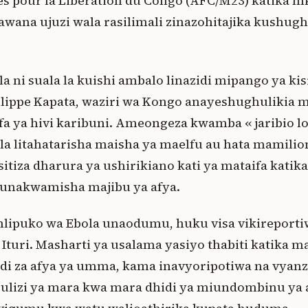
 pour la Libération du Congo (AFC/M23) katika mka
ana ujuzi wala rasilimali zinazohitajika kushughul
ni suala la kuishi ambalo linazidi mipango ya kisia
lippe Kapata, waziri wa Kongo anayeshughulikia m
fa ya hivi karibuni. Ameongeza kwamba « jaribio lol
la litahatarisha maisha ya maelfu au hata mamili
tiza dharura ya ushirikiano kati ya mataifa kati
unakwamisha majibu ya afya.
mlipuko wa Ebola unaodumu, huku visa vikireporti
 Ituri. Masharti ya usalama yasiyo thabiti katika m
 za afya ya umma, kama inavyoripotiwa na vyanz
lizi ya mara kwa mara dhidi ya miundombinu ya a