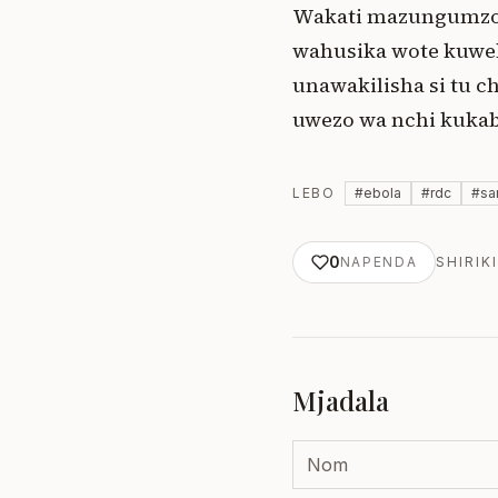
Wakati mazungumzo 
wahusika wote kuweka
unawakilisha si tu c
uwezo wa nchi kukabi
LEBO
#
ebola
#
rdc
#
sa
0
NAPENDA
SHIRIKI
Mjadala