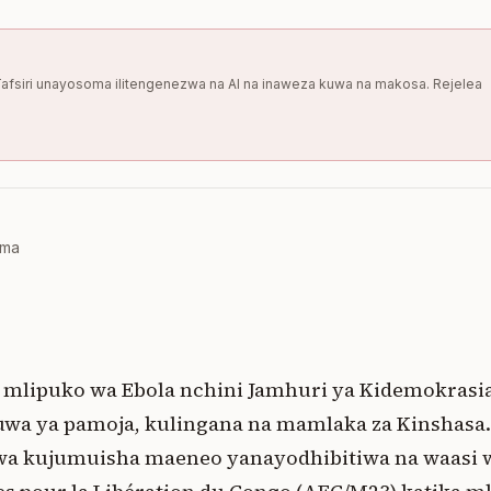
i. Tafsiri unayosoma ilitengenezwa na AI na inaweza kuwa na makosa. Rejelea
oma
a mlipuko wa Ebola nchini Jamhuri ya Kidemokrasi
wa ya pamoja, kulingana na mamlaka za Kinshasa. 
a kujumuisha maeneo yanayodhibitiwa na waasi w