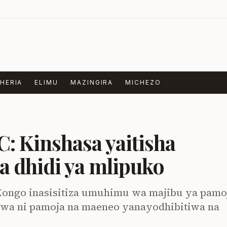
HERIA
ELIMU
MAZINGIRA
MICHEZO
: Kinshasa yaitisha
a dhidi ya mlipuko
Kongo inasisitiza umuhimu wa majibu ya pamo
kiwa ni pamoja na maeneo yanayodhibitiwa na