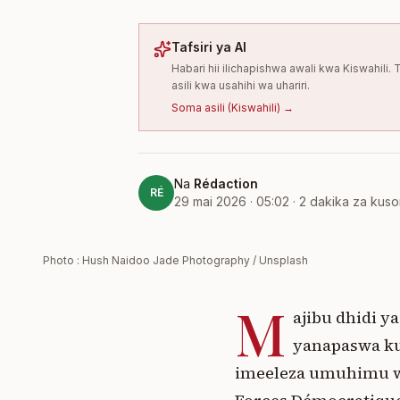
Tafsiri ya AI
Habari hii ilichapishwa awali kwa Kiswahil
asili kwa usahihi wa uhariri.
Soma asili
(
Kiswahili
) →
Na
Rédaction
RÉ
29 mai 2026 · 05:02
·
2
dakika za kus
Photo : Hush Naidoo Jade Photography / Unsplash
M
ajibu dhidi y
yanapaswa ku
imeeleza umuhimu w