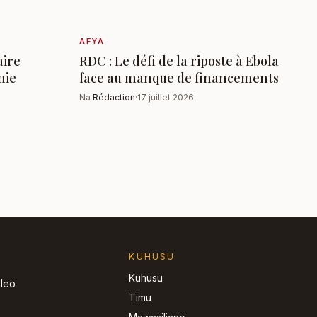
AFYA
aire
RDC : Le défi de la riposte à Ebola
mie
face au manque de financements
Na
Rédaction
·
17 juillet 2026
KUHUSU
Kuhusu
 leo
Timu