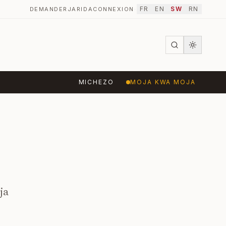
FR
EN
SW
RN
DEMANDER
JARIDA
CONNEXION
·
MICHEZO
MOJA KWA MOJA
ja