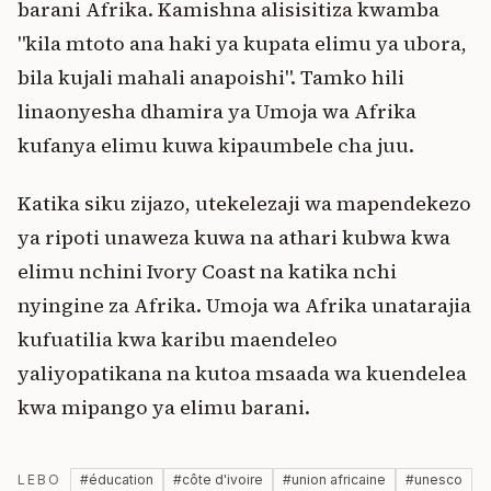
barani Afrika. Kamishna alisisitiza kwamba
"kila mtoto ana haki ya kupata elimu ya ubora,
bila kujali mahali anapoishi". Tamko hili
linaonyesha dhamira ya Umoja wa Afrika
kufanya elimu kuwa kipaumbele cha juu.
Katika siku zijazo, utekelezaji wa mapendekezo
ya ripoti unaweza kuwa na athari kubwa kwa
elimu nchini Ivory Coast na katika nchi
nyingine za Afrika. Umoja wa Afrika unatarajia
kufuatilia kwa karibu maendeleo
yaliyopatikana na kutoa msaada wa kuendelea
kwa mipango ya elimu barani.
LEBO
#
éducation
#
côte d'ivoire
#
union africaine
#
unesco