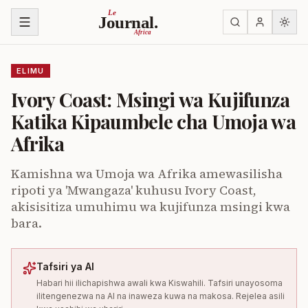
Ruka kwenye yaliyomo
Le
Journal.
Africa
ELIMU
Ivory Coast: Msingi wa Kujifunza
Katika Kipaumbele cha Umoja wa
Afrika
Kamishna wa Umoja wa Afrika amewasilisha
ripoti ya 'Mwangaza' kuhusu Ivory Coast,
akisisitiza umuhimu wa kujifunza msingi kwa
bara.
Tafsiri ya AI
Habari hii ilichapishwa awali kwa Kiswahili. Tafsiri unayosoma
ilitengenezwa na AI na inaweza kuwa na makosa. Rejelea asili