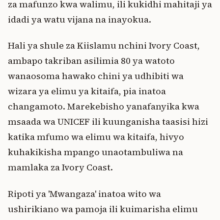
za mafunzo kwa walimu, ili kukidhi mahitaji ya
idadi ya watu vijana na inayokua.
Hali ya shule za Kiislamu nchini Ivory Coast,
ambapo takriban asilimia 80 ya watoto
wanaosoma hawako chini ya udhibiti wa
wizara ya elimu ya kitaifa, pia inatoa
changamoto. Marekebisho yanafanyika kwa
msaada wa UNICEF ili kuunganisha taasisi hizi
katika mfumo wa elimu wa kitaifa, hivyo
kuhakikisha mpango unaotambuliwa na
mamlaka za Ivory Coast.
Ripoti ya 'Mwangaza' inatoa wito wa
ushirikiano wa pamoja ili kuimarisha elimu