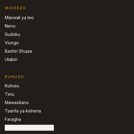
MICHEZO
Maswali ya leo
Neno
Sudoku
Viungo
Bashiri Shujaa
Utabiri
KUHUSU
Kuhusu
Timu
Mawasiliano
Taarifa ya kisheria
Faragha
Mapendeleo ya vidakuzi