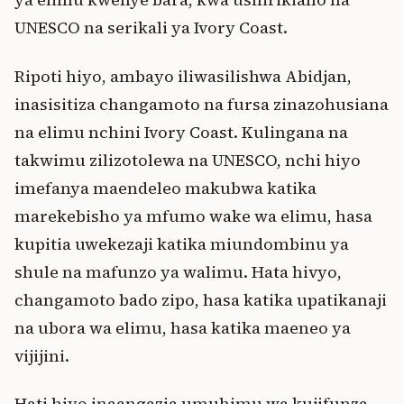
UNESCO na serikali ya Ivory Coast.
Ripoti hiyo, ambayo iliwasilishwa Abidjan,
inasisitiza changamoto na fursa zinazohusiana
na elimu nchini Ivory Coast. Kulingana na
takwimu zilizotolewa na UNESCO, nchi hiyo
imefanya maendeleo makubwa katika
marekebisho ya mfumo wake wa elimu, hasa
kupitia uwekezaji katika miundombinu ya
shule na mafunzo ya walimu. Hata hivyo,
changamoto bado zipo, hasa katika upatikanaji
na ubora wa elimu, hasa katika maeneo ya
vijijini.
Hati hiyo inaangazia umuhimu wa kujifunza