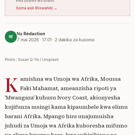
kwa usahihi wa uhariri.
Soma asili
(
Kiswahili
) →
Na
Rédaction
RÉ
7 mai 2026 · 17:01
·
2
dakika za kusoma
Photo : Susan Q Yin / Unsplash
K
amishna wa Umoja wa Afrika, Moussa
Faki Mahamat, ameanzisha ripoti ya
'Mwangaza' kuhusu Ivory Coast, akionyesha
kujifunza msingi kama kipaumbele kwa elimu
barani Afrika. Mpango huu unajumuisha
juhudi za Umoja wa Afrika kuboresha mifumo
ya elimu kwenye bara, kwa ushirikiano na