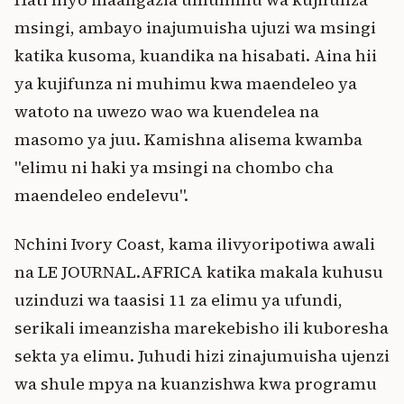
msingi, ambayo inajumuisha ujuzi wa msingi
katika kusoma, kuandika na hisabati. Aina hii
ya kujifunza ni muhimu kwa maendeleo ya
watoto na uwezo wao wa kuendelea na
masomo ya juu. Kamishna alisema kwamba
"elimu ni haki ya msingi na chombo cha
maendeleo endelevu".
Nchini Ivory Coast, kama ilivyoripotiwa awali
na LE JOURNAL.AFRICA katika makala kuhusu
uzinduzi wa taasisi 11 za elimu ya ufundi,
serikali imeanzisha marekebisho ili kuboresha
sekta ya elimu. Juhudi hizi zinajumuisha ujenzi
wa shule mpya na kuanzishwa kwa programu