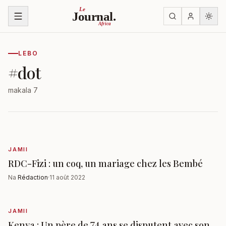
Ruka kwenye yaliyomo
Le
Journal.
Africa
LEBO
#
dot
makala 7
JAMII
RDC-Fizi : un coq, un mariage chez les Bembé
Na
Rédaction
·
11 août 2022
JAMII
Kenya : Un père de 74 ans se disputent avec son