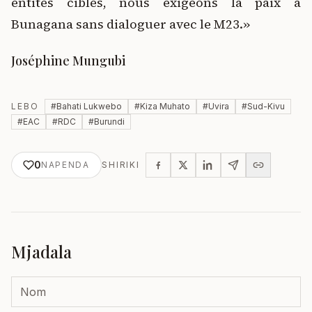
entités ciblés, nous exigeons la paix à
Bunagana sans dialoguer avec le M23.»
Joséphine Mungubi
LEBO
#
Bahati Lukwebo
#
Kiza Muhato
#
Uvira
#
Sud-Kivu
#
EAC
#
RDC
#
Burundi
0
NAPENDA
SHIRIKI
Mjadala