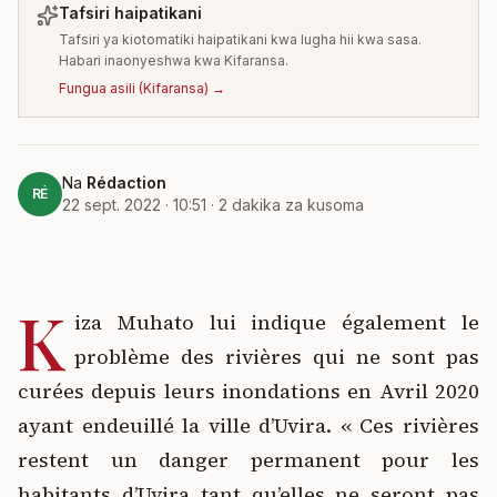
Tafsiri haipatikani
Tafsiri ya kiotomatiki haipatikani kwa lugha hii kwa sasa.
Habari inaonyeshwa kwa Kifaransa.
Fungua asili
(
Kifaransa
) →
Na
Rédaction
RÉ
22 sept. 2022 · 10:51
·
2
dakika za kusoma
K
iza Muhato lui indique également le
problème des rivières qui ne sont pas
curées depuis leurs inondations en Avril 2020
ayant endeuillé la ville d’Uvira. « Ces rivières
restent un danger permanent pour les
habitants d’Uvira tant qu’elles ne seront pas