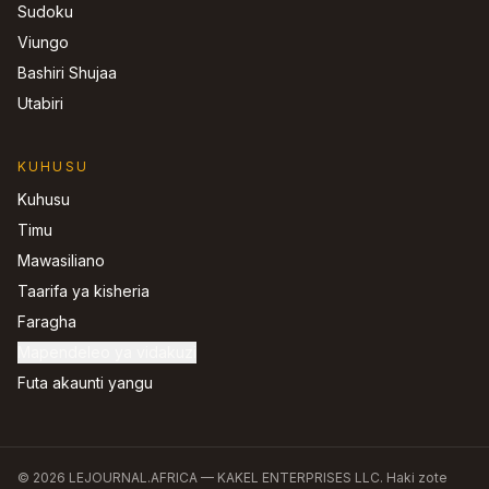
Sudoku
Viungo
Bashiri Shujaa
Utabiri
KUHUSU
Kuhusu
Timu
Mawasiliano
Taarifa ya kisheria
Faragha
Mapendeleo ya vidakuzi
Futa akaunti yangu
©
2026
LEJOURNAL.AFRICA —
KAKEL ENTERPRISES LLC
.
Haki zote