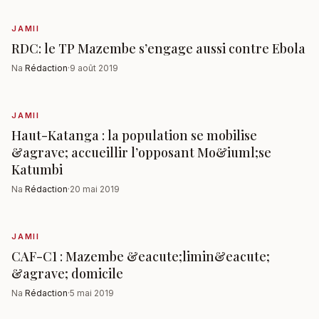
JAMII
RDC: le TP Mazembe s’engage aussi contre Ebola
Na
Rédaction
·
9 août 2019
JAMII
Haut-Katanga : la population se mobilise
&agrave; accueillir l’opposant Mo&iuml;se
Katumbi
Na
Rédaction
·
20 mai 2019
JAMII
CAF-C1 : Mazembe &eacute;limin&eacute;
&agrave; domicile
Na
Rédaction
·
5 mai 2019