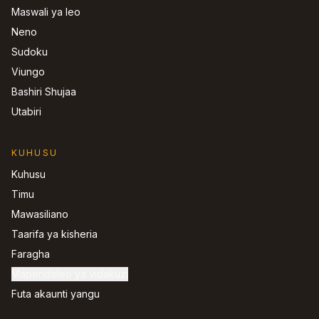
Maswali ya leo
Neno
Sudoku
Viungo
Bashiri Shujaa
Utabiri
KUHUSU
Kuhusu
Timu
Mawasiliano
Taarifa ya kisheria
Faragha
Mapendeleo ya vidakuzi
Futa akaunti yangu