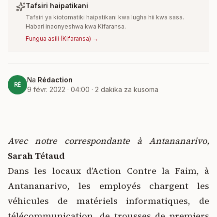
Tafsiri haipatikani
Tafsiri ya kiotomatiki haipatikani kwa lugha hii kwa sasa.
Habari inaonyeshwa kwa Kifaransa.
Fungua asili
(
Kifaransa
) →
Na
Rédaction
RÉ
9 févr. 2022 · 04:00
·
2
dakika za kusoma
Avec notre correspondante à Antananarivo,
Sarah Tétaud
Dans les locaux d’Action Contre la Faim, à
Antananarivo, les employés chargent les
véhicules de matériels informatiques, de
télécommunication, de trousses de premiers