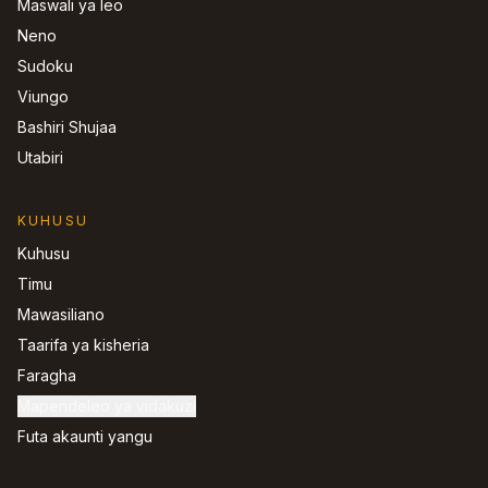
Maswali ya leo
Neno
Sudoku
Viungo
Bashiri Shujaa
Utabiri
KUHUSU
Kuhusu
Timu
Mawasiliano
Taarifa ya kisheria
Faragha
Mapendeleo ya vidakuzi
Futa akaunti yangu