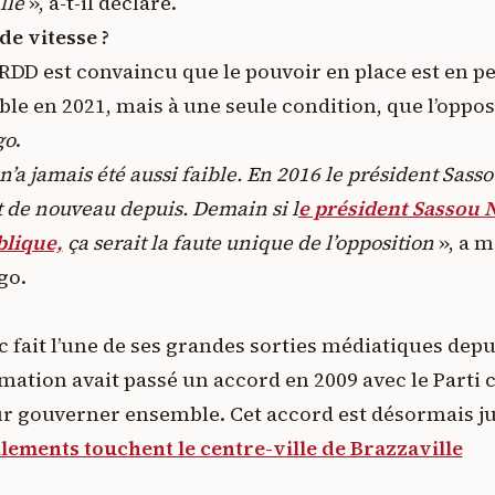
lle
», a-t-il déclaré.
de vitesse ?
RDD est convaincu que le pouvoir en place est en per
ible en 2021, mais à une seule condition, que l’oppo
go
.
n’a jamais été aussi faible. En 2016 le président Sasso
ait de nouveau depuis. Demain si l
e président Sassou 
blique,
ça serait la faute unique de l’opposition
», a m
go.
 fait l’une de ses grandes sorties médiatiques depu
rmation avait passé un accord en 2009 avec le Parti 
ur gouverner ensemble. Cet accord est désormais ju
lements touchent le centre-ville de Brazzaville