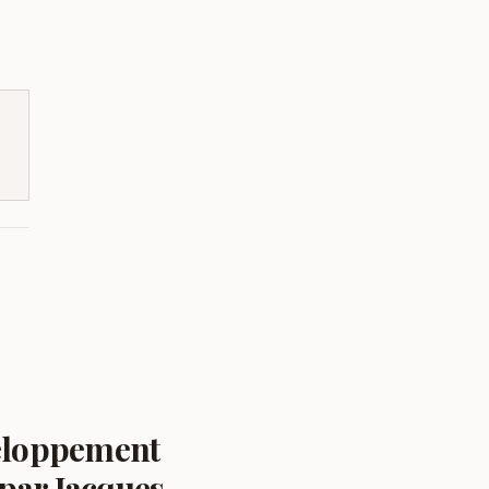
veloppement
 par Jacques