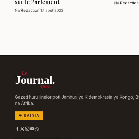
sur le Parlement
Na
Rédaction
Na
Rédaction
·
17 août 2022
Le
Journal.
Africa
Gazeti huru linaloripoti Jamhuri ya Kidemokrasia ya Kongo, B
na Afrika.
❤
SAIDIA