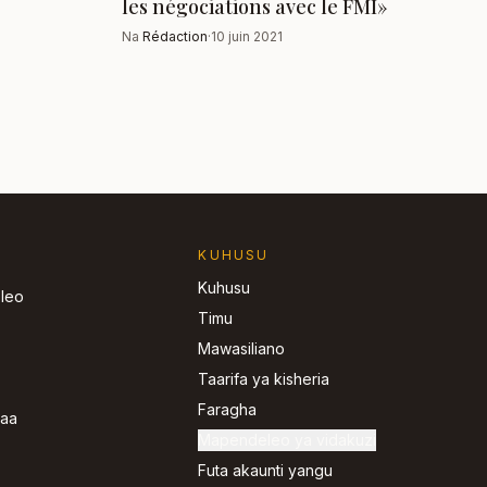
les négociations avec le FMI»
Na
Rédaction
·
10 juin 2021
KUHUSU
Kuhusu
 leo
Timu
Mawasiliano
Taarifa ya kisheria
Faragha
jaa
Mapendeleo ya vidakuzi
Futa akaunti yangu