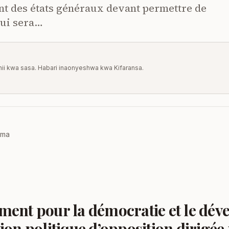
sant des états généraux devant permettre de
qui sera…
a hii kwa sasa. Habari inaonyeshwa kwa Kifaransa.
oma
ent pour la démocratie et le dé
ion politique d’opposition dirigée