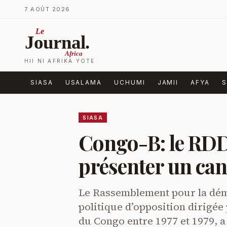
Ruka kwenye yaliyomo
7 AOÛT 2026
Le
Journal.
Africa
HII NI AFRIKA YOTE
SIASA
USALAMA
UCHUMI
JAMII
AFYA
S
SIASA
Congo-B: le RDD 
présenter un can
Le Rassemblement pour la dém
politique d’opposition dirig
du Congo entre 1977 et 1979, a 