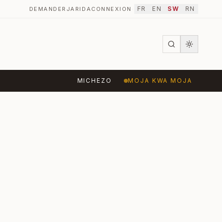
FR
EN
SW
RN
DEMANDER
JARIDA
CONNEXION
·
MICHEZO
MOJA KWA MOJA