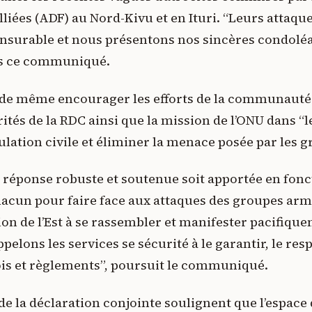
iées (ADF) au Nord-Kivu et en Ituri. “Leurs attaqu
surable et nous présentons nos sincères condoléa
ans ce communiqué.
t de même encourager les efforts de la communauté
ités de la RDC ainsi que la mission de l’ONU dans “l
ulation civile et éliminer la menace posée par les 
e réponse robuste et soutenue soit apportée en fonc
hacun pour faire face aux attaques des groupes ar
tion de l’Est à se rassembler et manifester pacifique
pelons les services se sécurité à le garantir, le res
lois et règlements”, poursuit le communiqué.
de la déclaration conjointe soulignent que l’espace d