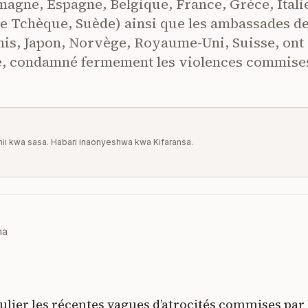
gne, Espagne, Belgique, France, Grèce, Itali
e Tchèque, Suède) ainsi que les ambassades d
nis, Japon, Norvège, Royaume-Uni, Suisse, ont
te, condamné fermement les violences commise
a hii kwa sasa. Habari inaonyeshwa kwa Kifaransa.
ma
culier les récentes vagues d’atrocités commises par