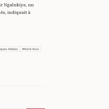
ir Ngalukiye, un
és, indiquait à
ques Alliées
#
Nord-Kivu