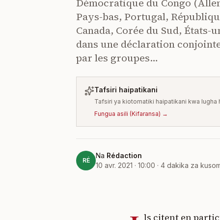
Démocratique du Congo (Allema
Pays-bas, Portugal, Républiqu
Canada, Corée du Sud, États-u
dans une déclaration conjoin
par les groupes…
Tafsiri haipatikani
Tafsiri ya kiotomatiki haipatikani kwa lugh
Fungua asili
(
Kifaransa
) →
Na
Rédaction
RÉ
10 avr. 2021 · 10:00
·
4
dakika za kuso
ls citent en parti