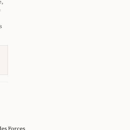
e,
e
s
 les Forces