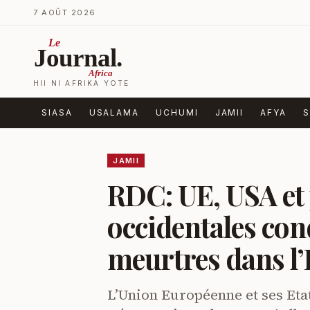
Ruka kwenye yaliyomo
7 AOÛT 2026
Le
Journal.
Africa
HII NI AFRIKA YOTE
SIASA
USALAMA
UCHUMI
JAMII
AFYA
S
JAMII
RDC: UE, USA et
occidentales con
meurtres dans l’
L’Union Européenne et ses Et