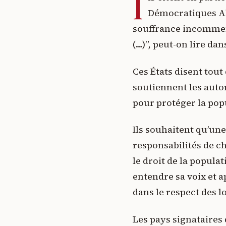
I
Démocratiques All
souffrance incommen
(…)”, peut-on lire d
Ces États disent tou
soutiennent les autor
pour protéger la pop
Ils souhaitent qu’un
responsabilités de c
le droit de la popula
entendre sa voix et ap
dans le respect des 
Les pays signataires 