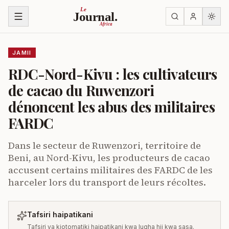
Ruka kwenye yaliyomo
Le
Journal.
Africa
JAMII
RDC-Nord-Kivu : les cultivateurs
de cacao du Ruwenzori
dénoncent les abus des militaires
FARDC
Dans le secteur de Ruwenzori, territoire de
Beni, au Nord-Kivu, les producteurs de cacao
accusent certains militaires des FARDC de les
harceler lors du transport de leurs récoltes.
Tafsiri haipatikani
Tafsiri ya kiotomatiki haipatikani kwa lugha hii kwa sasa.