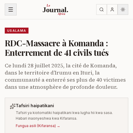
Ruka kwenye yaliyomo
Le
Journal.
Africa
USALAMA
RDC-Massacre à Komanda :
Enterrement de 41 civils tués
Ce lundi 28 juillet 2025, la cité de Komanda,
dans le territoire d’Irumu en Ituri, la
communauté a enterré ses plus de 40 victimes
dans une atmosphère de profonde douleur.
Tafsiri haipatikani
Tafsiri ya kiotomatiki haipatikani kwa lugha hii kwa sasa.
Habari inaonyeshwa kwa Kifaransa.
Fungua asili
(
Kifaransa
) →