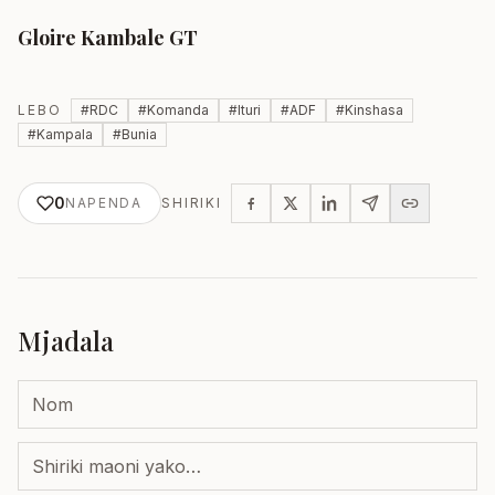
Gloire Kambale GT
LEBO
#
RDC
#
Komanda
#
Ituri
#
ADF
#
Kinshasa
#
Kampala
#
Bunia
0
NAPENDA
SHIRIKI
Mjadala