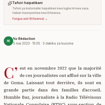
Tafsiri haipatikani
Tafsiri ya kiotomatiki haipatikani kwa lugha hii kwa sasa.
Habari inaonyeshwa kwa Kifaransa.
Fungua asili
(
Kifaransa
) →
Na
Rédaction
RÉ
5 mai 2023 · 15:05
·
3
dakika za kusoma
C’
est en novembre 2022 que la majorité
de ces journalistes ont afflué sur la ville
de Goma. Laissant tout derrière, ils sont en
grande partie dans des familles d’accueil.
Humble Baz, journaliste à la Radio Télévisons
Nationale Congolaise (RTNC) sous-section de