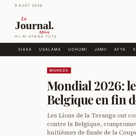
Ruka kwenye yaliyomo
9 AOÛT 2026
Le
Journal.
Africa
HII NI AFRIKA YOTE
SIASA
USALAMA
UCHUMI
JAMII
AFYA
S
MICHEZO
Mondial 2026: le 
Belgique en fin 
Les Lions de la Teranga ont co
contre la Belgique, compromett
huitièmes de finale de la Cou