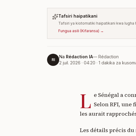
Tafsiri haipatikani
Tafsiri ya kiotomatiki haipatikani kwa lugh
Fungua asili
(
Kifaransa
) →
Na
Rédaction IA
—
Rédaction
RI
2 juil. 2026 · 04:20
·
1
dakika za kusom
L
e Sénégal a con
Selon RFI, une 
les aurait rapprochés
Les détails précis du