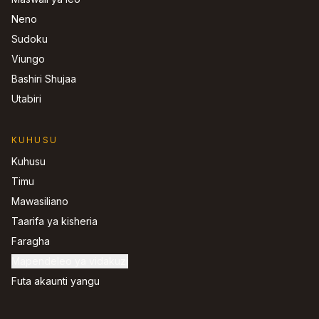
Neno
Sudoku
Viungo
Bashiri Shujaa
Utabiri
KUHUSU
Kuhusu
Timu
Mawasiliano
Taarifa ya kisheria
Faragha
Mapendeleo ya vidakuzi
Futa akaunti yangu