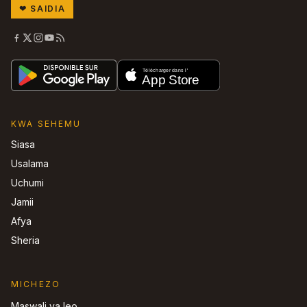
❤
SAIDIA
KWA SEHEMU
Siasa
Usalama
Uchumi
Jamii
Afya
Sheria
MICHEZO
Maswali ya leo