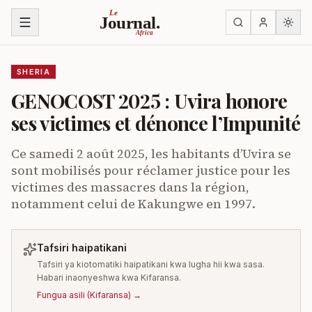
Ruka kwenye yaliyomo
Le
Journal.
Africa
SHERIA
GENOCOST 2025 : Uvira honore
ses victimes et dénonce l’Impunité
Ce samedi 2 août 2025, les habitants d’Uvira se
sont mobilisés pour réclamer justice pour les
victimes des massacres dans la région,
notamment celui de Kakungwe en 1997.
Tafsiri haipatikani
Tafsiri ya kiotomatiki haipatikani kwa lugha hii kwa sasa.
Habari inaonyeshwa kwa Kifaransa.
Fungua asili
(
Kifaransa
) →