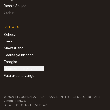
Bashiri Shujaa
Utabiri
KUHUSU
Kuhusu
Timu
Mawasiliano
Taarifa ya kisheria
Faragha
Mapendeleo ya vidakuzi
Futa akaunti yangu
©
2026
LEJOURNAL.AFRICA —
KAKEL ENTERPRISES LLC
.
Haki zote
zimehifadhiwa.
DRC · BURUNDI · AFRICA