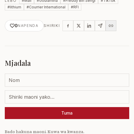
LEBO
#
Mali
#
Goulamina
#
Freddy Bin Sengi
#
TikTok
#
lithium
#
Courrier International
#
RFI
0
NAPENDA
SHIRIKI
Mjadala
Tuma
Bado hakuna maoni. Kuwa wa kwanza.