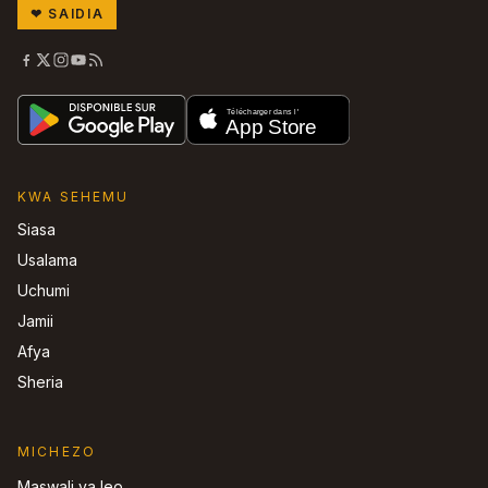
❤
SAIDIA
KWA SEHEMU
Siasa
Usalama
Uchumi
Jamii
Afya
Sheria
MICHEZO
Maswali ya leo