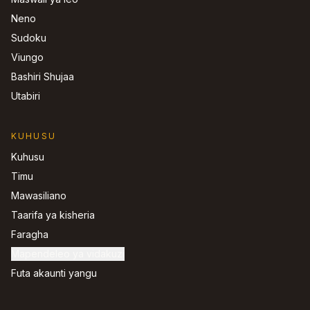
Neno
Sudoku
Viungo
Bashiri Shujaa
Utabiri
KUHUSU
Kuhusu
Timu
Mawasiliano
Taarifa ya kisheria
Faragha
Mapendeleo ya vidakuzi
Futa akaunti yangu