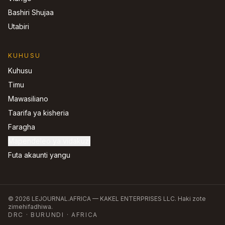
Bashiri Shujaa
Utabiri
KUHUSU
Kuhusu
Timu
Mawasiliano
Taarifa ya kisheria
Faragha
Mapendeleo ya vidakuzi
Futa akaunti yangu
©
2026
LEJOURNAL.AFRICA —
KAKEL ENTERPRISES LLC
.
Haki zote
zimehifadhiwa.
DRC · BURUNDI · AFRICA