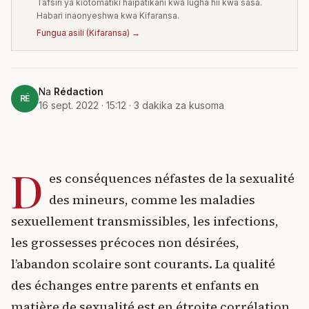
Tafsiri ya kiotomatiki haipatikani kwa lugha hii kwa sasa.
Habari inaonyeshwa kwa Kifaransa.
Fungua asili
(
Kifaransa
) →
Na
Rédaction
RÉ
16 sept. 2022 · 15:12
·
3
dakika za kusoma
D
es conséquences néfastes de la sexualité
des mineurs, comme les maladies
sexuellement transmissibles, les infections,
les grossesses précoces non désirées,
l’abandon scolaire sont courants. La qualité
des échanges entre parents et enfants en
matière de sexualité est en étroite corrélation