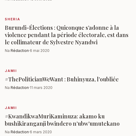
SHERIA
Burundi-Élections : Quiconque s’adonne à la
violence pendant la période électorale, est dans
le collimateur de Sylvestre Nyandwi
Na
Rédaction
·
6 mai 2020
JAMII
#ThePoliticianWeWant : Buhinyuza, l’oubliée
Na
Rédaction
·
11 mars 2020
JAMII
#KwandikwaMuriKaminuza: akamo ku
bushikiranganji bwindero n’ubw’umutekano
Na
Rédaction
·
6 mars 2020