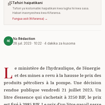
Tafsiri haipatikani
Tafsiri ya kiotomatiki haipatikani kwa lugha hii kwa sasa.
Habari inaonyeshwa kwa Kifaransa.
Fungua asili
(
Kifaransa
) →
Na
Rédaction
RÉ
28 juil. 2023 · 10:22
·
4
dakika za kusoma
L
e ministère de l’hydraulique, de l’énergie
et des mines a revu à la hausse le prix des
produits pétroliers à la pompe. Une décision
rendue publique vendredi 21 juillet 2023. Un
litre d’essence qui s’achetait à 3250 BIF, le prix
est fixé à 3985 BIF. Le prix d’un litre gasoil passe