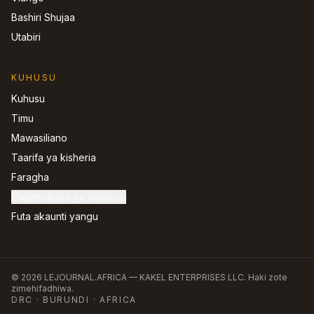
Bashiri Shujaa
Utabiri
KUHUSU
Kuhusu
Timu
Mawasiliano
Taarifa ya kisheria
Faragha
Mapendeleo ya vidakuzi
Futa akaunti yangu
©
2026
LEJOURNAL.AFRICA —
KAKEL ENTERPRISES LLC
.
Haki zote
zimehifadhiwa.
DRC · BURUNDI · AFRICA