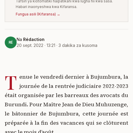
Tafsiri ya kiotomatiki haipatikani kwa lugha hii kwa sasa.
Habari inaonyeshwa kwa Kifaransa.
Fungua asili
(
Kifaransa
) →
Na
Rédaction
RÉ
20 sept. 2022 · 13:21
·
3
dakika za kusoma
T
enue le vendredi dernier à Bujumbura, la
journée de la rentrée judiciaire 2022-2023
était organisée par les barreaux des avocats du
Burundi. Pour Maître Jean de Dieu Muhuzenge,
le bâtonnier de Bujumbura, cette journée est
préparée à la fin des vacances qui se clôturent
avec le mois d’août.