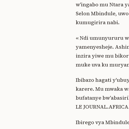
w'ingabo mu Ntara y
Selon Mbindule, uwo
kumugirira nabi.
« Ndi umunyururu w'
yamenyesheje. Ashim
inzira yiwe mu bikor
muke uva ku muryan
Ibibazo hagati y'ubu
karere. Mu mwaka wa
bufatanye bw'abasiri
LE JOURNAL.AFRICA
Ibirego vya Mbindul