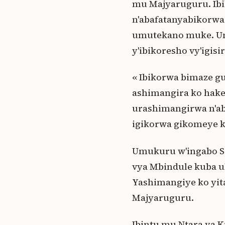
mu Majyaruguru. Ibik
n'abafatanyabikorw
umutekano muke. Um
y'ibikoresho vy'igisi
« Ibikorwa bimaze g
ashimangira ko hak
urashimangirwa n'aba
igikorwa gikomeye k
Umukuru w'ingabo So
vya Mbindule kuba ub
Yashimangiye ko yi
Majyaruguru.
Ibintu mu Ntara ya K