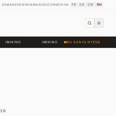
FR
EN
SW
RN
DEMANDER
IKINYAMAKURU
CONNEXION
·
IMIKINO
IMIKINO
MU KANYA NYENE
ara