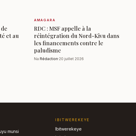
AMAGARA
 de
RDC : MSF appelle à la
té et au
réintégration du Nord-Kivu dans
les financements contre le
paludisme
Na
Rédaction
·
20 juillet 2026
IBITWEREKEYE
Ibitwerekeye
’uyu munsi