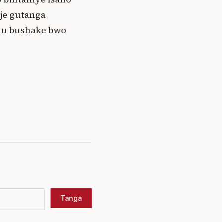
je gutanga
ku bushake bwo
Tanga