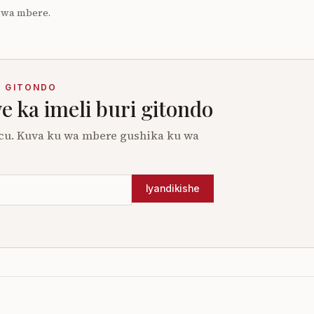
 uwa mbere.
I GITONDO
 ka imeli buri gitondo
cu. Kuva ku wa mbere gushika ku wa
Iyandikishe