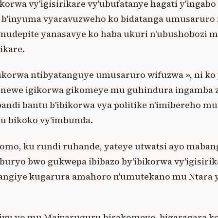
orwa vy'igisirikare vy'ubufatanye hagati y'ingabo
a b'inyuma vyaravuzweho ko bidatanga umusarur
udepite yanasavye ko haba ukuri n'ubushobozi 
rikare.
ukorwa ntibyatanguye umusaruro wifuzwa », ni ko
enewe igikorwa gikomeye mu guhindura ingamba 
ndi bantu b'ibikorwa vya politike n'imibereho mu
u bikoko vy'imbunda.
mo, ku rundi ruhande, yateye utwatsi ayo mabanga
uryo bwo gukwepa ibibazo by'ibikorwa vy'igisirikar
tangiye kugarura amahoro n'umutekano mu Ntara 
ivu yo mu Majyaruguru birakomeye, bigaragara ko 