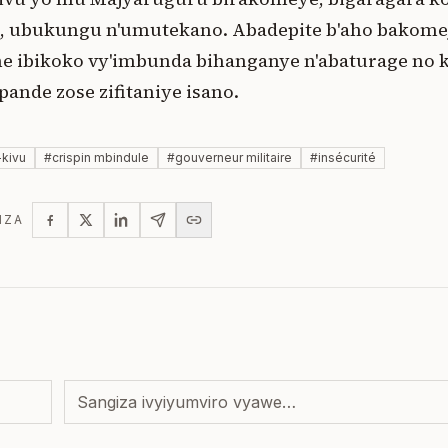
ike, ubukungu n'umutekano. Abadepite b'aho bakome
 ibikoko vy'imbunda bihanganye n'abaturage no 
pande zose zifitaniye isano.
-kivu
#
crispin mbindule
#
gouverneur militaire
#
insécurité
IZA