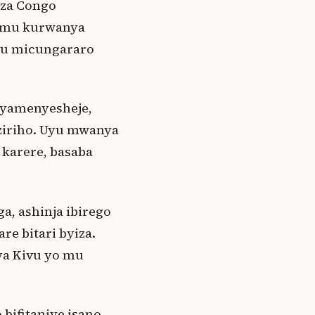
 za Congo
o mu kurwanya
mu micungararo
 yamenyesheje,
ziriho. Uyu mwanya
 karere, basaba
, ashinja ibirego
e bitari byiza.
ya Kivu yo mu
bifitaniye isano