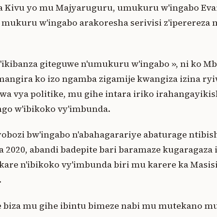
a Kivu yo mu Majyaruguru, umukuru w'ingabo Eva
 mukuru w'ingabo arakoresha serivisi z'iperereza
ikibanza giteguwe n'umukuru w'ingabo », ni ko Mb
angira ko izo ngamba zigamije kwangiza izina ry
wa vya politike, mu gihe intara iriko irahangayik
go w'ibikoko vy'imbunda.
yobozi bw'ingabo n'abahagarariye abaturage ntibi
 2020, abandi badepite bari baramaze kugaragaza
kare n'ibikoko vy'imbunda biri mu karere ka Masis
.
e biza mu gihe ibintu bimeze nabi mu mutekano mu