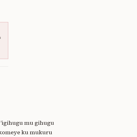
a
w’igihugu mu gihugu
bikomeye ku mukuru