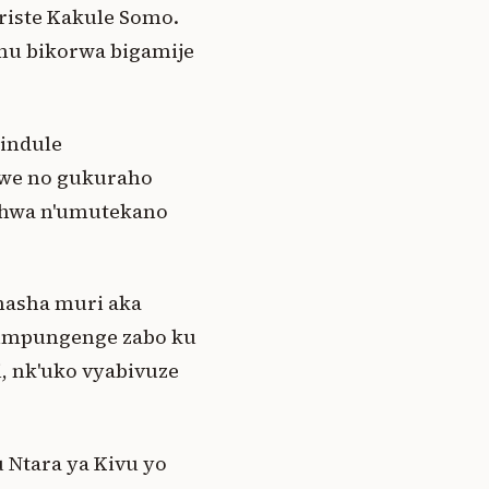
riste Kakule Somo.
 mu bikorwa bigamije
indule
iwe no gukuraho
ishwa n'umutekano
shasha muri aka
 impungenge zabo ku
i, nk'uko vyabivuze
 Ntara ya Kivu yo