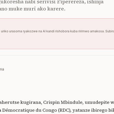
oresha nabi serivisi z'iperereza, ishinja
ano muke muri ako karere.
uka uriko urasoma ryakozwe na AI kandi rishobora kuba ririmwo amakosa. Subir
oma
o aherutse kugirana, Crispin Mbindule, umudepite 
a Démocratique du Congo (RDC), yatanze ibirego 