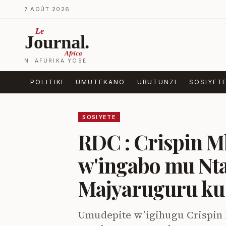
Ja ku biri muri urupapuro
7 AOÛT 2026
Le
Journal.
Africa
NI AFURIKA YOSE
POLITIKI
UMUTEKANO
UBUTUNZI
SOSIYET
SOSIYETE
RDC : Crispin M
w'ingabo mu Nta
Majyaruguru ku
Umudepite w’igihugu Crispin