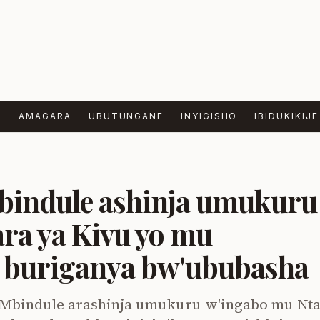
E
AMAGARA
UBUTUNGANE
INYIGISHO
IBIDUKIKIJE
bindule ashinja umukuru
ra ya Kivu yo mu
 buriganya bw'ububasha
 Mbindule arashinja umukuru w'ingabo mu Nt