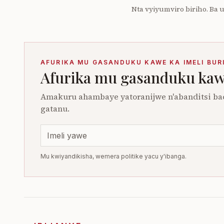
Nta vyiyumviro biriho. Ba
AFURIKA MU GASANDUKU KAWE KA IMELI BUR
Afurika mu gasanduku kawe
Amakuru ahambaye yatoranijwe n'abanditsi ba
gatanu.
Mu kwiyandikisha, wemera politike yacu y'ibanga.