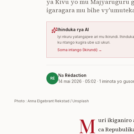
ya Kivu yo mu Majyaruguru guk
igaragara mu bihe vy'umutek
Ihinduka rya AI
Iyi nkuru yatangajwe ari mu Ikirundi. Ihind
ku ntango kugira ube uzi ukuri.
Soma intango
(
Ikirundi
) →
Na
Rédaction
RÉ
14 mai 2026 · 05:02
·
1
iminota yo gus
Photo : Anna Elgebrant Rekstad / Unsplash
M
uri ikiganir
ca Repubulik