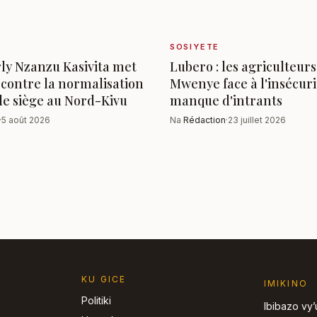
SOSIYETE
ly Nzanzu Kasivita met
Lubero : les agriculteurs
contre la normalisation
Mwenye face à l'insécuri
 de siège au Nord-Kivu
manque d'intrants
·
5 août 2026
Na
Rédaction
·
23 juillet 2026
KU GICE
IMIKINO
Politiki
Ibibazo vy