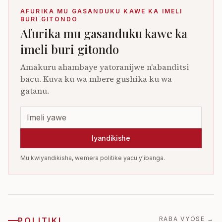
AFURIKA MU GASANDUKU KAWE KA IMELI
BURI GITONDO
Afurika mu gasanduku kawe ka
imeli buri gitondo
Amakuru ahambaye yatoranijwe n'abanditsi
bacu. Kuva ku wa mbere gushika ku wa
gatanu.
Iyandikishe
Mu kwiyandikisha, wemera politike yacu y'ibanga.
RABA VYOSE
→
POLITIKI