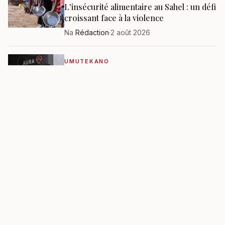
L'insécurité alimentaire au Sahel : un défi
croissant face à la violence
Na
Rédaction
·
2 août 2026
UMUTEKANO
AURA, la start-up sud-africaine qui
renforce la cybersécurité aux États-Unis
Na
Rédaction
·
31 juillet 2026
RABA VYOSE
→
UBUTUNZI
UBUTUNZI