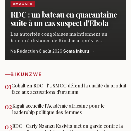
AMAGARA
RDC : un bateau en quarantaine
suite à un cas suspect d'Ebola
Les autorités congolaises maintiennent un
bateau à distance de Kinshasa après le
signalement d'un cas suspect de maladie à virus
Na
Rédaction
·
6 août 2026
·
Soma inkuru
→
Ebola. Un laboratoire mobile a été déployé pour
effectuer des tests sur les passagers.
BIKUNZWE
01
Cobalt en RDC : l'USMCC défend la qualité du produit
face aux accusations d'uranium
02
Kigali accueille l'Académie africaine pour le
leadership politique des femmes
03
RDC : Carly Nzanzu Kasivita met en garde contre la