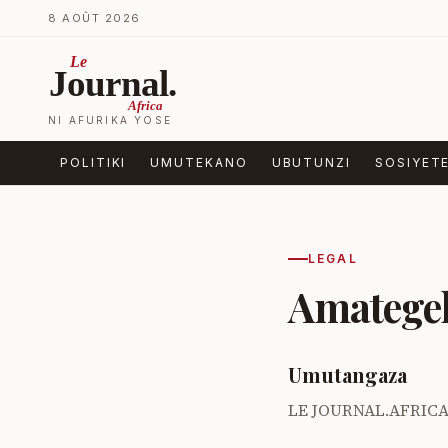
Ja ku biri muri urupapuro
8 AOÛT 2026
Le
Journal.
Africa
NI AFURIKA YOSE
POLITIKI
UMUTEKANO
UBUTUNZI
SOSIYET
LEGAL
Amatege
Umutangaza
LE JOURNAL.AFRICA