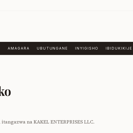
E
AMAGARA
UBUTUNGANE
INYIGISHO
IBIDUKIKIJE
ko
 itangazwa na KAKEL ENTERPRISES LLC.