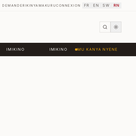
FR
EN
SW
RN
DEMANDER
IKINYAMAKURU
CONNEXION
·
IMIKINO
IMIKINO
MU KANYA NYENE