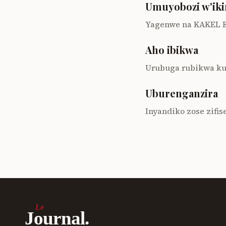
Umuyobozi w'ik
Yagenwe na KAKEL 
Aho ibikwa
Urubuga rubikwa ku
Uburenganzira
Inyandiko zose zifi
Le
Journal.