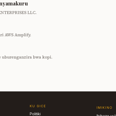
inyamakuru
ENTERPRISES LLC.
ri AWS Amplify.
se uburenganzira bwa kopi.
KU GICE
IMIKINO
Politiki
Ibibazo vy