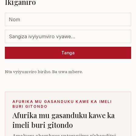
Ikiganiro
Tanga
Nta vyiyumviro biriho. Ba uwa mbere.
AFURIKA MU GASANDUKU KAWE KA IMELI
BURI GITONDO
Afurika mu gasanduku kawe ka
imeli buri gitondo
Amakuru ahambaye yatoranijwe n'abanditsi