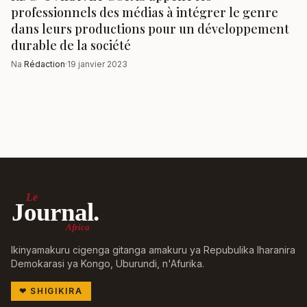
professionnels des médias à intégrer le genre
dans leurs productions pour un développement
durable de la société
Na
Rédaction
·
19 janvier 2023
Le
Journal.
Africa
Ikinyamakuru cigenga gitanga amakuru ya Repubulika Iharanira
Demokarasi ya Kongo, Uburundi, n'Afurika.
❤
SHIGIKIRA