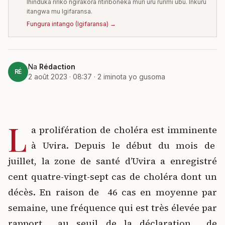
Ihinduka ririko ngirakora ntiriboneka muri uru rurimi ubu. Inkuru
itangwa mu Igifaransa.
Fungura intango
(
Igifaransa
) →
Na
Rédaction
RÉ
2 août 2023 · 08:37
·
2
iminota yo gusoma
L
a prolifération de choléra est imminente
à Uvira. Depuis le début du mois de
juillet, la zone de santé d’Uvira a enregistré
cent quatre-vingt-sept cas de choléra dont un
décès. En raison de 46 cas en moyenne par
semaine, une fréquence qui est très élevée par
rapport au seuil de la déclaration de