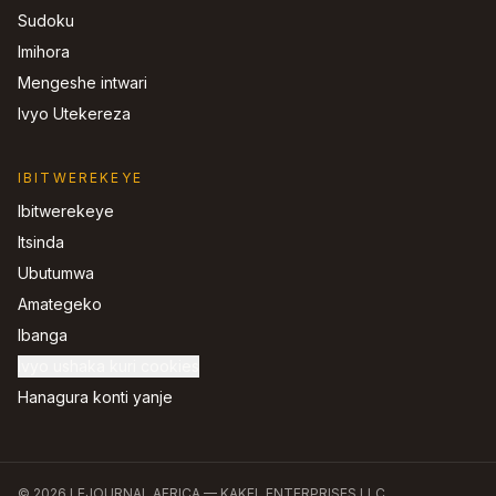
Sudoku
Imihora
Mengeshe intwari
Ivyo Utekereza
IBITWEREKEYE
Ibitwerekeye
Itsinda
Ubutumwa
Amategeko
Ibanga
Ivyo ushaka kuri cookies
Hanagura konti yanje
©
2026
LEJOURNAL.AFRICA —
KAKEL ENTERPRISES LLC
.