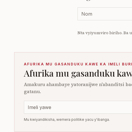
Nta vyiyumviro biriho. Ba
AFURIKA MU GASANDUKU KAWE KA IMELI BUR
Afurika mu gasanduku kawe
Amakuru ahambaye yatoranijwe n'abanditsi ba
gatanu.
Mu kwiyandikisha, wemera politike yacu y'ibanga.