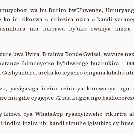
umuyobozi wa bu Buriro bw'Ubwenge, Umuryang
e ko iri rikorwa « ririnzira nzira » kandi yara
usimbura mu bikorwa by'uko rwanya inzira n
ure bwa Uvira, Bitahwa Bonde Gwissi, wavuze n
Yatanze ibimenyetso by'ubwenge buzirukira 1 00
 Gashyantare, areka ko icyiciro cingana kibaho nt
ibazo, yasigasiga inzira nzira ya kumwanya ngo
re mu gihe cyajejwe 72 saa kugira ngo bashobereze
 ry'ikinwa cya WhatsApp ryashyizweho rikurira 
irindira inzira nbi kandi rimuhe igisubizo cyihuse