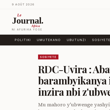
Ja ku biri muri urupapuro
9 AOÛT 2026
Le
Journal.
Africa
NI AFURIKA YOSE
POLITIKI
UMUTEKANO
UBUTUNZI
SOSIYET
SOSIYETE
RDC-Uvira : Aba
barambyikanya 
inzira nbi z'ubw
Mu mahoro y'ubwenge yashyi