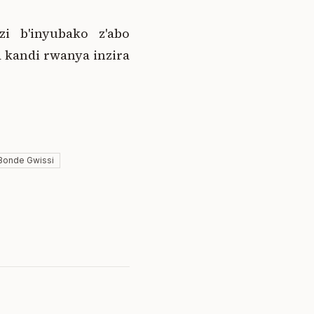
zi b'inyubako z'abo
a kandi rwanya inzira
Bonde Gwissi