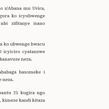
o n'Abana mu Uvira,
negura ko icyubwenge
bi zifitanye isano
eza ko ubwenge bwacu
0 icyiciro cyatanzwe
ibanavuze neza.
 ababaga basomeke i
 neza.
abantu 25 kugira ngo
, kimeze kandi kitaza