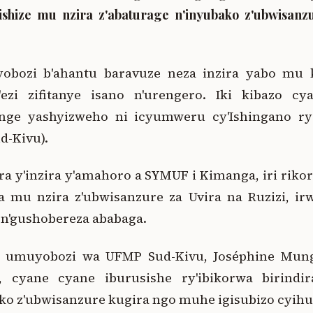
 zishize mu nzira z'abaturage n'inyubako z'ubwisa
yobozi b'ahantu baravuze neza inzira yabo mu 
'ezi zifitanye isano n'urengero. Iki kibazo 
nge yashyizweho ni icyumweru cy'Ishingano ry
d-Kivu).
a y'inzira y'amahoro a SYMUF i Kimanga, iri riko
 mu nzira z'ubwisanzure za Uvira na Ruzizi, i
i n'gushobereza ababaga.
 umuyobozi wa UFMP Sud-Kivu, Joséphine Mung
a, cyane cyane iburusishe ry'ibikorwa birindi
ako z'ubwisanzure kugira ngo muhe igisubizo cyihu