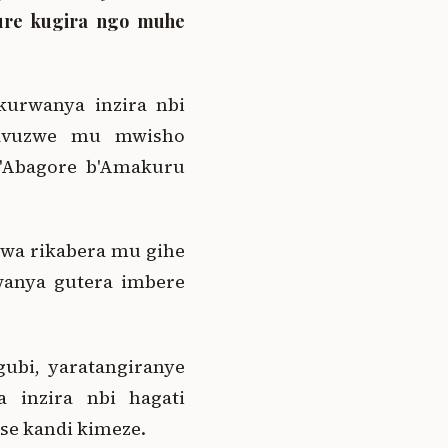
nzure kugira ngo muhe
kurwanya inzira nbi
cyavuzwe mu mwisho
'Abagore b'Amakuru
rwa rikabera mu gihe
rwanya gutera imbere
ubi, yaratangiranye
ra inzira nbi hagati
se kandi kimeze.