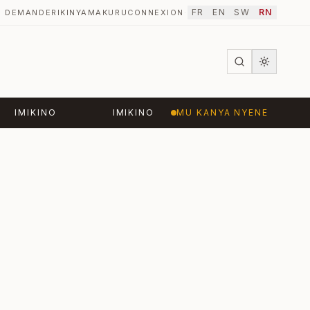
FR
EN
SW
RN
DEMANDER
IKINYAMAKURU
CONNEXION
·
IMIKINO
IMIKINO
MU KANYA NYENE