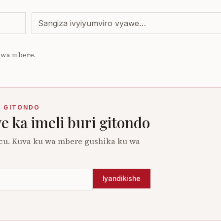
 uwa mbere.
I GITONDO
 ka imeli buri gitondo
cu. Kuva ku wa mbere gushika ku wa
Iyandikishe