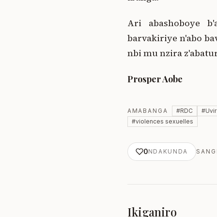
Ari abashoboye b'a
barvakiriye n'abo ba
nbi mu nzira z'abatu
Prosper Aobe
AMABANGA
#
RDC
#
Uvi
#
violences sexuelles
0
NDAKUNDA
SANG
Ikiganiro