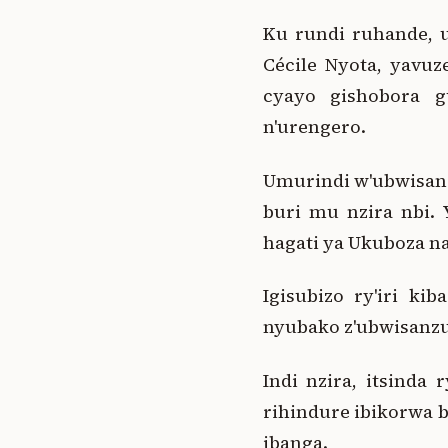
Ku rundi ruhande, 
Cécile Nyota, yavuz
cyayo gishobora g
n'urengero.
Umurindi w'ubwisanz
buri mu nzira nbi. 
hagati ya Ukuboza na
Igisubizo ry'iri k
nyubako z'ubwisanzu
Indi nzira, itsinda
rihindure ibikorwa b
ibanga.