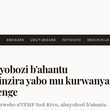
E
AMAGARA
UBUTUNGANE
INYIGISHO
IBIDUKIKIJE
yobozi b'ahantu
inzira yabo mu kurwanya
enge
zweho n'UFMP Sud-Kivu, abayobozi b'ahantu