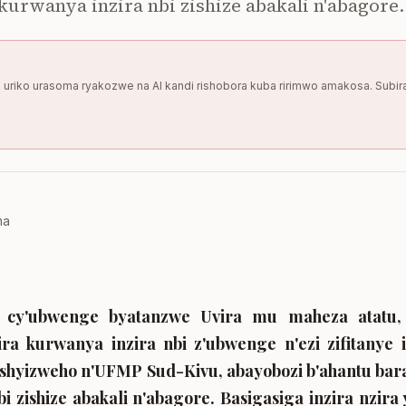
kurwanya inzira nbi zishize abakali n'abagore.
uka uriko urasoma ryakozwe na AI kandi rishobora kuba ririmwo amakosa. Subir
ma
o cy'ubwenge byatanzwe Uvira mu maheza atatu,
ra kurwanya inzira nbi z'ubwenge n'ezi zifitanye
hyizweho n'UFMP Sud-Kivu, abayobozi b'ahantu bara
i zishize abakali n'abagore. Basigasiga inzira nzir