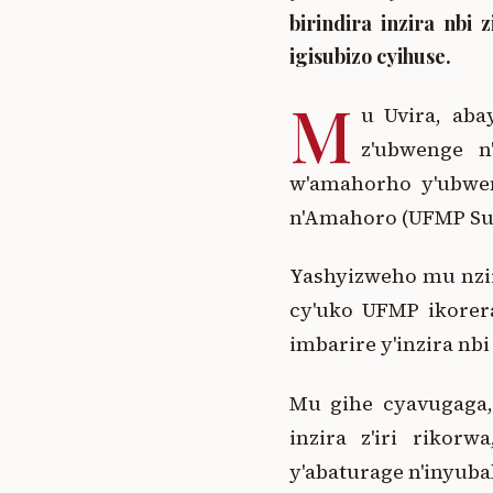
birindira inzira nbi
igisubizo cyihuse.
M
u Uvira, aba
z'ubwenge n
w'amahorho y'ubwe
n'Amahoro (UFMP Su
Yashyizweho mu nzir
cy'uko UFMP ikorera
imbarire y'inzira nb
Mu gihe cyavugaga,
inzira z'iri rikorw
y'abaturage n'inyub