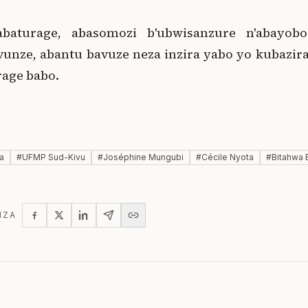
baturage, abasomozi b'ubwisanzure n'abayobo
vunze, abantu bavuze neza inzira yabo yo kubazir
rage babo.
ra
#
UFMP Sud-Kivu
#
Joséphine Mungubi
#
Cécile Nyota
#
Bitahwa 
IZA