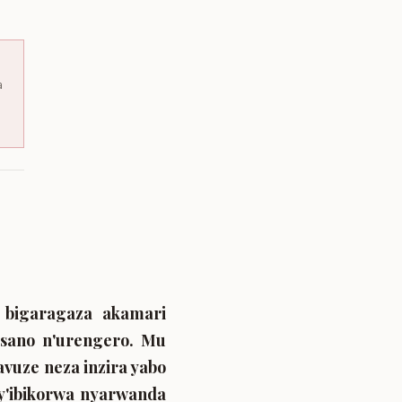
a
 bigaragaza akamari
 isano n'urengero. Mu
vuze neza inzira yabo
a y'ibikorwa nyarwanda