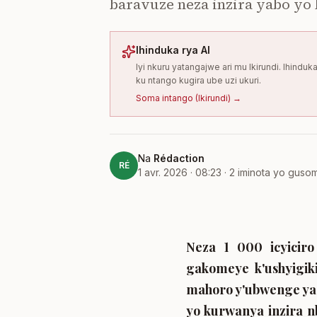
baravuze neza inzira yabo yo 
Ihinduka rya AI
Iyi nkuru yatangajwe ari mu Ikirundi. Ihind
ku ntango kugira ube uzi ukuri.
Soma intango
(
Ikirundi
) →
Na
Rédaction
RÉ
1 avr. 2026 · 08:23
·
2
iminota yo guso
Neza 1 000 icyicir
gakomeye k'ushyigiki
mahoro y'ubwenge yas
yo kurwanya inzira nb