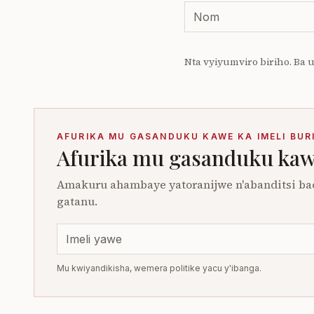
Nta vyiyumviro biriho. Ba
AFURIKA MU GASANDUKU KAWE KA IMELI BUR
Afurika mu gasanduku kawe
Amakuru ahambaye yatoranijwe n'abanditsi ba
gatanu.
Mu kwiyandikisha, wemera politike yacu y'ibanga.