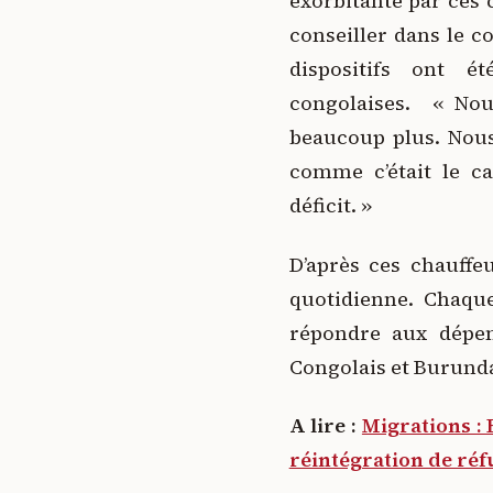
exorbitante par ces 
conseiller dans le co
dispositifs ont 
congolaises. « Nou
beaucoup plus. Nous
comme c’était le ca
déficit. »
D’après ces chauffe
quotidienne. Chaqu
répondre aux dépe
Congolais et Burunda
A lire :
Migrations :
réintégration de ré