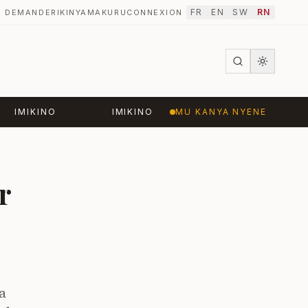
FR
EN
SW
RN
DEMANDER
IKINYAMAKURU
CONNEXION
·
IMIKINO
IMIKINO
MU KANYA NYENE
r
a