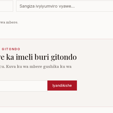
 uwa mbere.
I GITONDO
 ka imeli buri gitondo
cu. Kuva ku wa mbere gushika ku wa
Iyandikishe