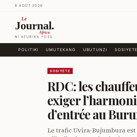
Ja ku biri muri urupapuro
8 AOÛT 2026
Le
Journal.
Africa
NI AFURIKA YOSE
POLITIKI
UMUTEKANO
UBUTUNZI
SOSIYET
SOSIYETE
RDC: les chauffe
exiger l’harmonis
d’entrée au Bur
Le trafic Uvira-Bujumbura est 