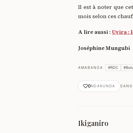
Il est à noter que c
mois selon ces chauf
A lire aussi :
Uvira : 
Joséphine Mungubi
AMABANGA
#
RDC
#
Bur
0
NDAKUNDA
SANG
Ikiganiro