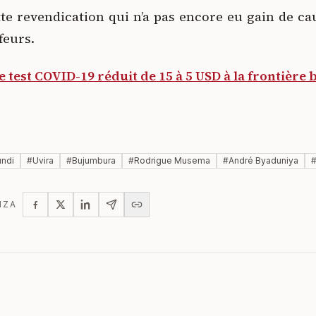
ette revendication qui n’a pas encore eu gain de ca
feurs.
le test COVID-19 réduit de 15 à 5 USD à la frontière
undi
#
Uvira
#
Bujumbura
#
Rodrigue Musema
#
André Byaduniya
IZA