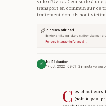
ville d’Uvira. Ceci suite à un
transport en commun sur ce tr
traitement dont ils sont victim
Ihinduka ntirihari
Ihinduka ririko ngirakora ntiriboneka muri ur
Fungura intango
(
Igifaransa
) →
Na
Rédaction
RÉ
17 oct. 2022 · 09:01
·
2
iminota yo gus
C
es chauffeurs f
(soit à peu p