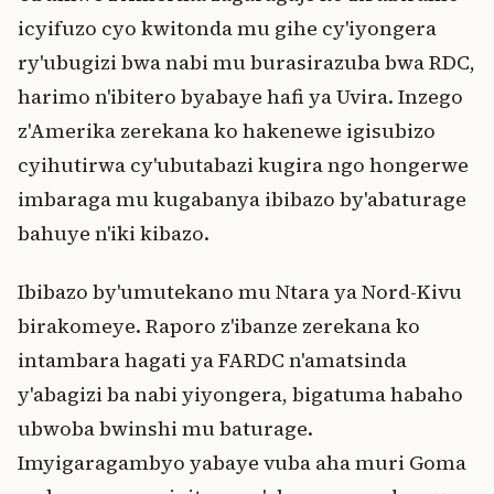
icyifuzo cyo kwitonda mu gihe cy'iyongera
ry'ubugizi bwa nabi mu burasirazuba bwa RDC,
harimo n'ibitero byabaye hafi ya Uvira. Inzego
z'Amerika zerekana ko hakenewe igisubizo
cyihutirwa cy'ubutabazi kugira ngo hongerwe
imbaraga mu kugabanya ibibazo by'abaturage
bahuye n'iki kibazo.
Ibibazo by'umutekano mu Ntara ya Nord-Kivu
birakomeye. Raporo z'ibanze zerekana ko
intambara hagati ya FARDC n'amatsinda
y'abagizi ba nabi yiyongera, bigatuma habaho
ubwoba bwinshi mu baturage.
Imyigaragambyo yabaye vuba aha muri Goma