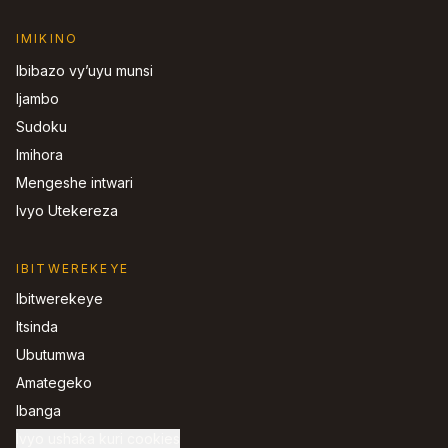
IMIKINO
Ibibazo vy’uyu munsi
Ijambo
Sudoku
Imihora
Mengeshe intwari
Ivyo Utekereza
IBITWEREKEYE
Ibitwerekeye
Itsinda
Ubutumwa
Amategeko
Ibanga
Ivyo ushaka kuri cookies