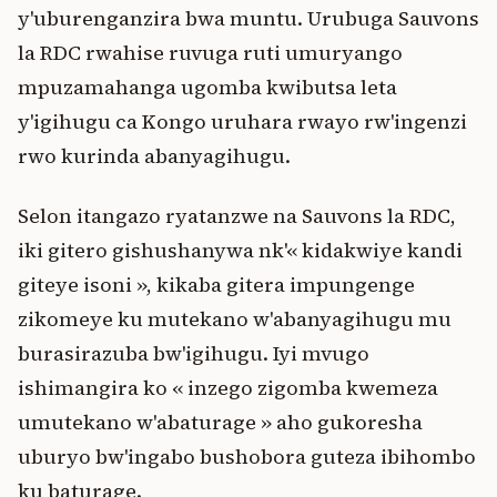
y'uburenganzira bwa muntu. Urubuga Sauvons
la RDC rwahise ruvuga ruti umuryango
mpuzamahanga ugomba kwibutsa leta
y'igihugu ca Kongo uruhara rwayo rw'ingenzi
rwo kurinda abanyagihugu.
Selon itangazo ryatanzwe na Sauvons la RDC,
iki gitero gishushanywa nk'« kidakwiye kandi
giteye isoni », kikaba gitera impungenge
zikomeye ku mutekano w'abanyagihugu mu
burasirazuba bw'igihugu. Iyi mvugo
ishimangira ko « inzego zigomba kwemeza
umutekano w'abaturage » aho gukoresha
uburyo bw'ingabo bushobora guteza ibihombo
ku baturage.