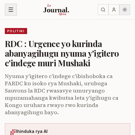
Ja ku biri muri urupapuro
Le
Journal.
Africa
POLITIKI
RDC : Urgence yo kurinda
abanyagihugu nyuma y'igitero
c'indege muri Mushaki
Nyuma y'igitero c'indege c'ibishoboka ca
FARDC ku isoko rya Mushaki, urubuga
Sauvons la RDC rwasavye umuryango
mpuzamahanga kwibutsa leta y'igihugu ca
Kongo uruhara rwayo rwo kurinda
abanyagihugu bayo.
Ihinduka rya AI