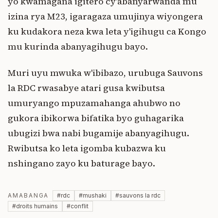
yo kwamagana igitero cy'abanyarwanda mu
izina rya M23, igaragaza umujinya wiyongera
ku kudakora neza kwa leta y'igihugu ca Kongo
mu kurinda abanyagihugu bayo.
Muri uyu mwuka w'ibibazo, urubuga Sauvons
la RDC rwasabye atari gusa kwibutsa
umuryango mpuzamahanga ahubwo no
gukora ibikorwa bifatika byo guhagarika
ubugizi bwa nabi bugamije abanyagihugu.
Rwibutsa ko leta igomba kubazwa ku
nshingano zayo ku baturage bayo.
AMABANGA
#
rdc
#
mushaki
#
sauvons la rdc
#
droits humains
#
conflit