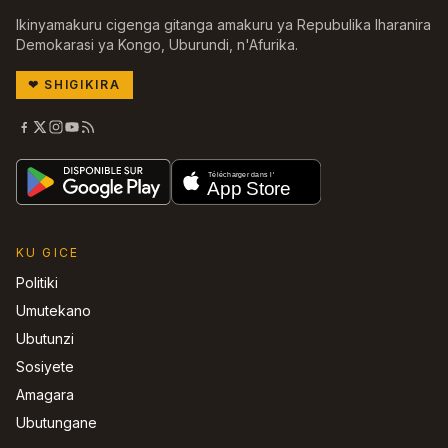
Ikinyamakuru cigenga gitanga amakuru ya Repubulika Iharanira
Demokarasi ya Kongo, Uburundi, n'Afurika.
❤
SHIGIKIRA
KU GICE
Politiki
Umutekano
Ubutunzi
Sosiyete
Amagara
Ubutungane