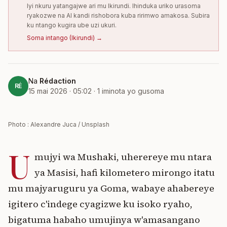
Iyi nkuru yatangajwe ari mu Ikirundi. Ihinduka uriko urasoma
ryakozwe na AI kandi rishobora kuba ririmwo amakosa. Subira
ku ntango kugira ube uzi ukuri.
Soma intango
(
Ikirundi
) →
Na
Rédaction
RÉ
15 mai 2026 · 05:02
·
1
iminota yo gusoma
Photo : Alexandre Juca / Unsplash
U
mujyi wa Mushaki, uherereye mu ntara
ya Masisi, hafi kilometero mirongo itatu
mu majyaruguru ya Goma, wabaye ahabereye
igitero c'indege cyagizwe ku isoko ryaho,
bigatuma habaho umujinya w'amasangano