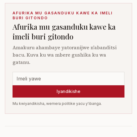
AFURIKA MU GASANDUKU KAWE KA IMELI
BURI GITONDO
Afurika mu gasanduku kawe ka
imeli buri gitondo
Amakuru ahambaye yatoranijwe n'abanditsi
bacu. Kuva ku wa mbere gushika ku wa
gatanu.
Iyandikishe
Mu kwiyandikisha, wemera politike yacu y'ibanga.