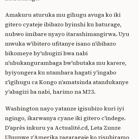
Amakuru aturuka mu gihugu avuga ko iki
gitero cyateje ibibazo byinshi ku baturage,
nubwo imibare nyayo itarashimangirwa. Uyu
mwuka w'ibitero ufitanye isano n'ibibazo
bikomeye by'ubugizi bwa nabi
n'ubukangurambaga bw'ubutaka mu karere,
byiyongera ku ntambara hagati y'ingabo
z'igihugu ca Kongo n'amatsinda atandukanye
y'abagizi ba nabi, harimo na M23.
Washington nayo yatanze igisubizo kuri iyi
ngingo, ikarwanya cyane iki gitero c'indege.
D'après inkuru ya Actualité.cd, Leta Zunze
Ubumwe z'Amerika zagaragaje ko zisubiramo