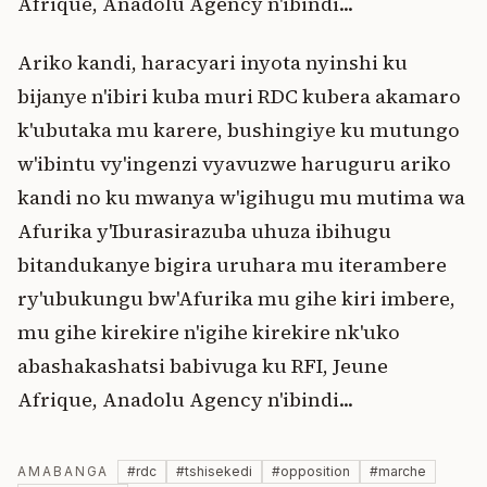
Afrique, Anadolu Agency n'ibindi...
Ariko kandi, haracyari inyota nyinshi ku
bijanye n'ibiri kuba muri RDC kubera akamaro
k'ubutaka mu karere, bushingiye ku mutungo
w'ibintu vy'ingenzi vyavuzwe haruguru ariko
kandi no ku mwanya w'igihugu mu mutima wa
Afurika y'Iburasirazuba uhuza ibihugu
bitandukanye bigira uruhara mu iterambere
ry'ubukungu bw'Afurika mu gihe kiri imbere,
mu gihe kirekire n'igihe kirekire nk'uko
abashakashatsi babivuga ku RFI, Jeune
Afrique, Anadolu Agency n'ibindi...
AMABANGA
#
rdc
#
tshisekedi
#
opposition
#
marche