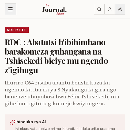
Ja ku biri muri urupapuro
Le
Journal.
Africa
SOSIYETE
RDC : Abatutsi b'ibihimbano
barakomeza guhangana na
Tshisekedi biciye mu ngendo
z'igihugu
Ihuriro C64 risaba abantu benshi kuza ku
ngendo ku itariki ya 8 Nyakanga kugira ngo
banenze ubuyobozi bwa Félix Tshisekedi, mu
gihe hari igitutu gikomeje kwiyongera.
Ihinduka rya AI
Iyi nkuru yatangajwe ari mu Ikirundi. Ihinduka uriko urasoma