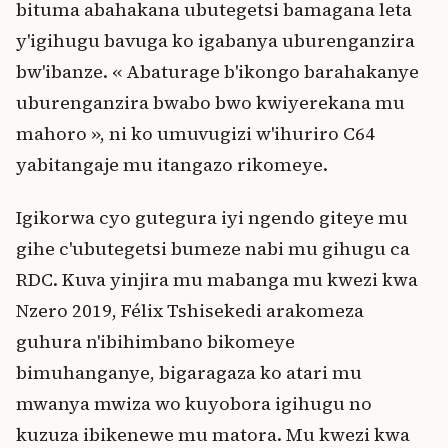
bituma abahakana ubutegetsi bamagana leta
y'igihugu bavuga ko igabanya uburenganzira
bw'ibanze. « Abaturage b'ikongo barahakanye
uburenganzira bwabo bwo kwiyerekana mu
mahoro », ni ko umuvugizi w'ihuriro C64
yabitangaje mu itangazo rikomeye.
Igikorwa cyo gutegura iyi ngendo giteye mu
gihe c'ubutegetsi bumeze nabi mu gihugu ca
RDC. Kuva yinjira mu mabanga mu kwezi kwa
Nzero 2019, Félix Tshisekedi arakomeza
guhura n'ibihimbano bikomeye
bimuhanganye, bigaragaza ko atari mu
mwanya mwiza wo kuyobora igihugu no
kuzuza ibikenewe mu matora. Mu kwezi kwa