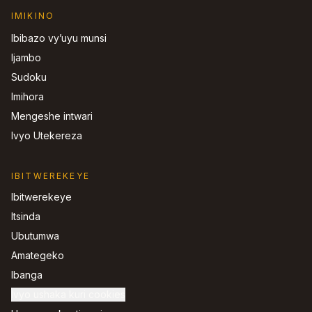
IMIKINO
Ibibazo vy’uyu munsi
Ijambo
Sudoku
Imihora
Mengeshe intwari
Ivyo Utekereza
IBITWEREKEYE
Ibitwerekeye
Itsinda
Ubutumwa
Amategeko
Ibanga
Ivyo ushaka kuri cookies