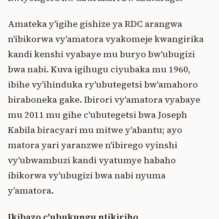
Amateka y'igihe gishize ya RDC arangwa
n'ibikorwa vy'amatora vyakomeje kwangirika
kandi kenshi vyabaye mu buryo bw'ubugizi
bwa nabi. Kuva igihugu ciyubaka mu 1960,
ibihe vy'ihinduka ry'ubutegetsi bw'amahoro
biraboneka gake. Ibirori vy'amatora vyabaye
mu 2011 mu gihe c'ubutegetsi bwa Joseph
Kabila biracyari mu mitwe y'abantu; ayo
matora yari yaranzwe n'ibirego vyinshi
vy'ubwambuzi kandi vyatumye habaho
ibikorwa vy'ubugizi bwa nabi nyuma
y'amatora.
Ikibazo c'ubukungu ntikiriho