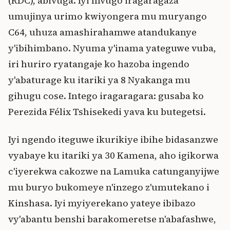
(RDC), abivuga. Iyi mvugo iragaragaza
umujinya urimo kwiyongera mu muryango
C64, uhuza amashirahamwe atandukanye
y'ibihimbano. Nyuma y'inama yateguwe vuba,
iri huriro ryatangaje ko hazoba ingendo
y'abaturage ku itariki ya 8 Nyakanga mu
gihugu cose. Intego iragaragara: gusaba ko
Perezida Félix Tshisekedi yava ku butegetsi.
Iyi ngendo iteguwe ikurikiye ibihe bidasanzwe
vyabaye ku itariki ya 30 Kamena, aho igikorwa
c'iyerekwa cakozwe na Lamuka catunganyijwe
mu buryo bukomeye n'inzego z'umutekano i
Kinshasa. Iyi myiyerekano yateye ibibazo
vy'abantu benshi barakomeretse n'abafashwe,