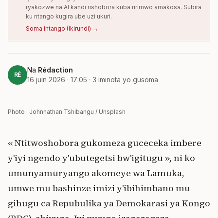
ryakozwe na AI kandi rishobora kuba ririmwo amakosa. Subira
ku ntango kugira ube uzi ukuri.
Soma intango
(
Ikirundi
) →
Na
Rédaction
RÉ
16 juin 2026 · 17:05
·
3
iminota yo gusoma
Photo : Johnnathan Tshibangu / Unsplash
« Ntitwoshobora gukomeza guceceka imbere
y'iyi ngendo y'ubutegetsi bw'igitugu », ni ko
umunyamuryango akomeye wa Lamuka,
umwe mu bashinze imizi y'ibihimbano mu
gihugu ca Repubulika ya Demokarasi ya Kongo