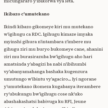
micungararo y'ibikorwa vya leta.
Ikibazo c'umutekano
Ikindi kibazo gikomeye kiri mu mutekano
w'igihugu ca RDC. Igihugu kimaze imyaka
myinshi gihura n'intambara z'imbere mu
gihugu ziri mu buryo bukomeye cane, ahanini
ziri mu burasirazuba bw'igihugu aho hari
amatsinda y'abagizi ba nabi n'ibihumbi
vy'abanyamahanga bashaka kugenzura
umutungo w'ibintu vy'agaciro... Iyi ngorane
y'umutekano ikomeza kugabanya iterambere
ry'ubukungu bw'igihugu cose nk'uko
abashakashatsi babivuga ku RFI, Jeune