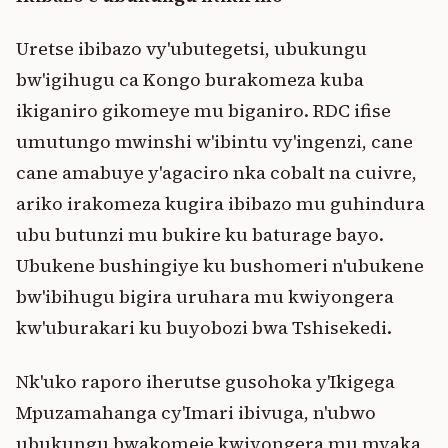
Uretse ibibazo vy'ubutegetsi, ubukungu
bw'igihugu ca Kongo burakomeza kuba
ikiganiro gikomeye mu biganiro. RDC ifise
umutungo mwinshi w'ibintu vy'ingenzi, cane
cane amabuye y'agaciro nka cobalt na cuivre,
ariko irakomeza kugira ibibazo mu guhindura
ubu butunzi mu bukire ku baturage bayo.
Ubukene bushingiye ku bushomeri n'ubukene
bw'ibihugu bigira uruhara mu kwiyongera
kw'uburakari ku buyobozi bwa Tshisekedi.
Nk'uko raporo iherutse gusohoka y'Ikigega
Mpuzamahanga cy'Imari ibivuga, n'ubwo
ubukungu bwakomeje kwiyongera mu myaka