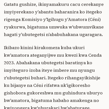
Gatatu gushize, ikinyamakuru cacu cerekanye
imyiyerekano y'abantu baharanira ko itegeko
rigenga Komisiyo y'Igihugu y'Amatora (Céni)
ryakurwa, bigatuma umwuka w'ubwumvikane
hagati y'ubutegetsi n'ababuhakana ugaragara.
Ikibazo kinini kirakomeza kuba ukuri
kw'amatora ateganyijwe mu kwezi kwa Cenda
2023. Abahakana ubutegetsi baratinya ko
imyiteguro izoba iteye imbere mu nyungu
z'ubutegetsi buhari. Itegeko rihangayikishije
ku bijanye na Céni rifatwa nk'igikoresho
gishobora gukoreshwa mu guhindura uburyo
bw'amatora, bigatuma habaho amakenga no
kwiyongera kw'uburakari bw'abaturage.