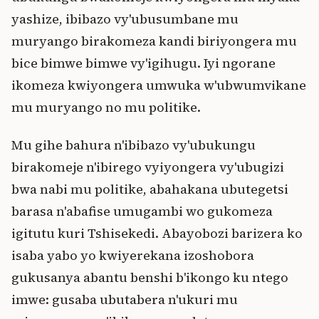
yashize, ibibazo vy'ubusumbane mu
muryango birakomeza kandi biriyongera mu
bice bimwe bimwe vy'igihugu. Iyi ngorane
ikomeza kwiyongera umwuka w'ubwumvikane
mu muryango no mu politike.
Mu gihe bahura n'ibibazo vy'ubukungu
birakomeje n'ibirego vyiyongera vy'ubugizi
bwa nabi mu politike, abahakana ubutegetsi
barasa n'abafise umugambi wo gukomeza
igitutu kuri Tshisekedi. Abayobozi barizera ko
isaba yabo yo kwiyerekana izoshobora
gukusanya abantu benshi b'ikongo ku ntego
imwe: gusaba ubutabera n'ukuri mu