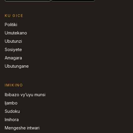
KU GICE
Politiki
Umutekano
Ubutunzi
Sosiyete
Amagara
Ubutungane
IMIKINO
Ibibazo vy’uyu munsi
Ijambo
Sudoku
Imihora
Mengeshe intwari