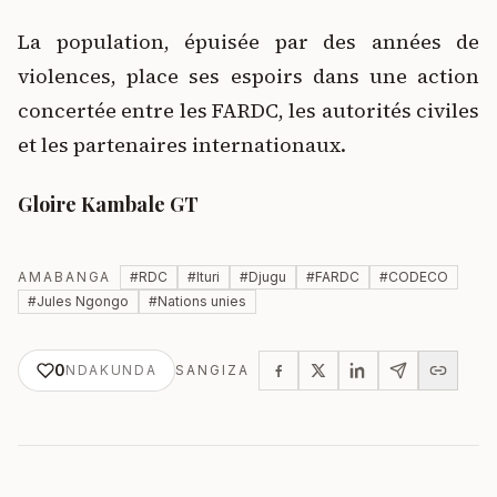
La population, épuisée par des années de
violences, place ses espoirs dans une action
concertée entre les FARDC, les autorités civiles
et les partenaires internationaux.
Gloire Kambale GT
AMABANGA
#
RDC
#
Ituri
#
Djugu
#
FARDC
#
CODECO
#
Jules Ngongo
#
Nations unies
0
NDAKUNDA
SANGIZA