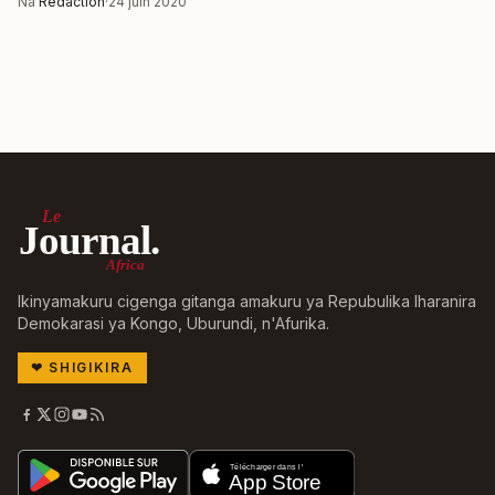
Na
Rédaction
·
24 juin 2020
Le
Journal.
Africa
Ikinyamakuru cigenga gitanga amakuru ya Repubulika Iharanira
Demokarasi ya Kongo, Uburundi, n'Afurika.
❤
SHIGIKIRA