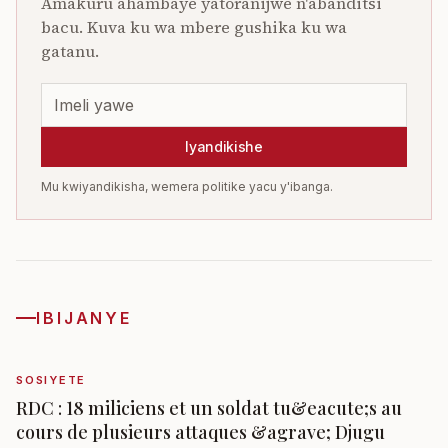
Amakuru ahambaye yatoranijwe n'abanditsi
bacu. Kuva ku wa mbere gushika ku wa
gatanu.
Iyandikishe
Mu kwiyandikisha, wemera politike yacu y'ibanga.
IBIJANYE
SOSIYETE
RDC : 18 miliciens et un soldat tu&eacute;s au
cours de plusieurs attaques &agrave; Djugu