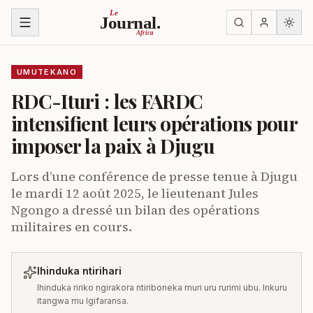
Ja ku biri muri urupapuro
Le
Journal.
Africa
UMUTEKANO
RDC-Ituri : les FARDC
intensifient leurs opérations pour
imposer la paix à Djugu
Lors d’une conférence de presse tenue à Djugu
le mardi 12 août 2025, le lieutenant Jules
Ngongo a dressé un bilan des opérations
militaires en cours.
Ihinduka ntirihari
Ihinduka ririko ngirakora ntiriboneka muri uru rurimi ubu. Inkuru
itangwa mu Igifaransa.