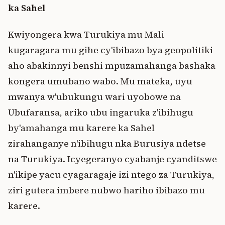
ka Sahel
Kwiyongera kwa Turukiya mu Mali
kugaragara mu gihe cy'ibibazo bya geopolitiki
aho abakinnyi benshi mpuzamahanga bashaka
kongera umubano wabo. Mu mateka, uyu
mwanya w'ubukungu wari uyobowe na
Ubufaransa, ariko ubu ingaruka z'ibihugu
by'amahanga mu karere ka Sahel
zirahanganye n'ibihugu nka Burusiya ndetse
na Turukiya. Icyegeranyo cyabanje cyanditswe
n'ikipe yacu cyagaragaje izi ntego za Turukiya,
ziri gutera imbere nubwo hariho ibibazo mu
karere.