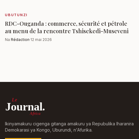
UBUTUNZI
RDC-Ouganda : commerce, sécurité et pétrole
au menu de la rencontre Tshisekedi-Museveni
Na
Rédaction
·
12 mai 2026
Le
Journal.
Africa
Ikinyamakuru cigenga gitanga amakuru ya Repubulika Iharanira
Demokarasi ya Kongo, Uburundi, n'Afurika.