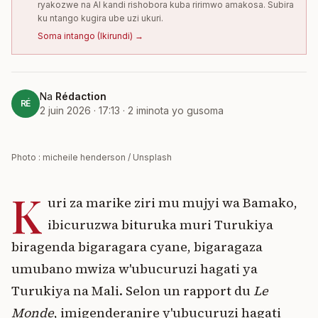
ryakozwe na AI kandi rishobora kuba ririmwo amakosa. Subira
ku ntango kugira ube uzi ukuri.
Soma intango
(
Ikirundi
) →
Na
Rédaction
RÉ
2 juin 2026 · 17:13
·
2
iminota yo gusoma
Photo : micheile henderson / Unsplash
K
uri za marike ziri mu mujyi wa Bamako,
ibicuruzwa bituruka muri Turukiya
biragenda bigaragara cyane, bigaragaza
umubano mwiza w'ubucuruzi hagati ya
Turukiya na Mali. Selon un rapport du
Le
Monde
, imigenderanire y'ubucuruzi hagati