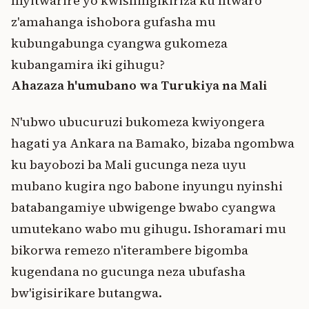
myitwarire yo kwishingikiriza ku ntwaro
z'amahanga ishobora gufasha mu
kubungabunga cyangwa gukomeza
kubangamira iki gihugu?
Ahazaza h'umubano wa Turukiya na Mali
N'ubwo ubucuruzi bukomeza kwiyongera
hagati ya Ankara na Bamako, bizaba ngombwa
ku bayobozi ba Mali gucunga neza uyu
mubano kugira ngo babone inyungu nyinshi
batabangamiye ubwigenge bwabo cyangwa
umutekano wabo mu gihugu. Ishoramari mu
bikorwa remezo n'iterambere bigomba
kugendana no gucunga neza ubufasha
bw'igisirikare butangwa.