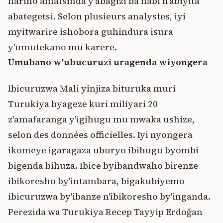
hariho amatsinda y'abagizi ba nabi n'abiyita
abategetsi. Selon plusieurs analystes, iyi
myitwarire ishobora guhindura isura
y'umutekano mu karere.
Umubano w'ubucuruzi uragenda wiyongera
Ibicuruzwa Mali yinjiza bituruka muri
Turukiya byageze kuri miliyari 20
z'amafaranga y'igihugu mu mwaka ushize,
selon des données officielles. Iyi nyongera
ikomeye igaragaza uburyo ibihugu byombi
bigenda bihuza. Ibice byibandwaho birenze
ibikoresho by'intambara, bigakubiyemo
ibicuruzwa by'ibanze n'ibikoresho by'inganda.
Perezida wa Turukiya Recep Tayyip Erdoğan