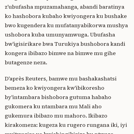
z'ubufasha mpuzamahanga, abandi baratinya
ko hashobora kubaho kwiyongera ku bushake
bwo kugendera ku mufatanyabikorwa mushya
ushobora kuba umunyamwuga. Ubufasha
bw'igisirikare bwa Turukiya bushobora kandi
kongera ibibazo bimwe na bimwe mu gihe
butagenze neza.
D'après Reuters, bamwe mu bashakashatsi
bemeza ko kwiyongera kw'ibikoresho
by'intambara bishobora gutuma habaho
gukomera ku ntambara mu Mali aho
gukemura ibibazo mu mahoro. Ikibazo
kirakomeza: kugeza ku rugero rungana iki, iyi