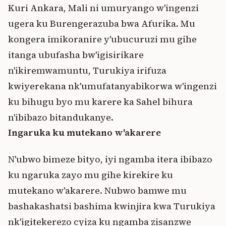
Kuri Ankara, Mali ni umuryango w'ingenzi
ugera ku Burengerazuba bwa Afurika. Mu
kongera imikoranire y'ubucuruzi mu gihe
itanga ubufasha bw'igisirikare
n'ikiremwamuntu, Turukiya irifuza
kwiyerekana nk'umufatanyabikorwa w'ingenzi
ku bihugu byo mu karere ka Sahel bihura
n'ibibazo bitandukanye.
Ingaruka ku mutekano w'akarere
N'ubwo bimeze bityo, iyi ngamba itera ibibazo
ku ngaruka zayo mu gihe kirekire ku
mutekano w'akarere. Nubwo bamwe mu
bashakashatsi bashima kwinjira kwa Turukiya
nk'igitekerezo cyiza ku ngamba zisanzwe