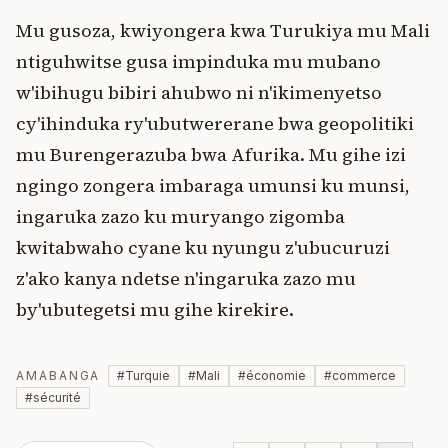
Mu gusoza, kwiyongera kwa Turukiya mu Mali
ntiguhwitse gusa impinduka mu mubano
w'ibihugu bibiri ahubwo ni n'ikimenyetso
cy'ihinduka ry'ubutwererane bwa geopolitiki
mu Burengerazuba bwa Afurika. Mu gihe izi
ngingo zongera imbaraga umunsi ku munsi,
ingaruka zazo ku muryango zigomba
kwitabwaho cyane ku nyungu z'ubucuruzi
z'ako kanya ndetse n'ingaruka zazo mu
by'ubutegetsi mu gihe kirekire.
AMABANGA
#
Turquie
#
Mali
#
économie
#
commerce
#
sécurité