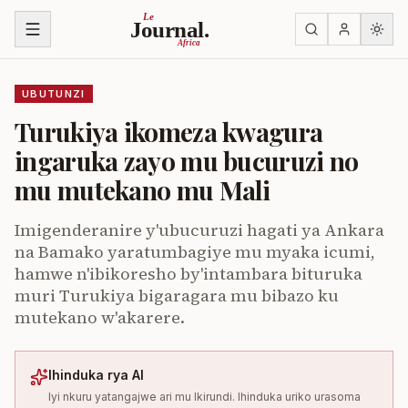
Ja ku biri muri urupapuro
Le
Journal.
Africa
UBUTUNZI
Turukiya ikomeza kwagura
ingaruka zayo mu bucuruzi no
mu mutekano mu Mali
Imigenderanire y'ubucuruzi hagati ya Ankara
na Bamako yaratumbagiye mu myaka icumi,
hamwe n'ibikoresho by'intambara bituruka
muri Turukiya bigaragara mu bibazo ku
mutekano w'akarere.
Ihinduka rya AI
Iyi nkuru yatangajwe ari mu Ikirundi. Ihinduka uriko urasoma