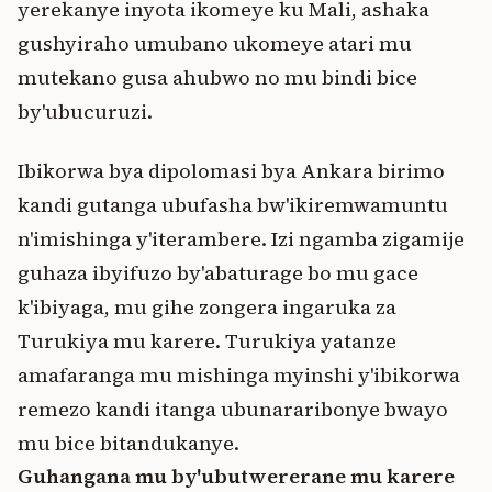
yerekanye inyota ikomeye ku Mali, ashaka
gushyiraho umubano ukomeye atari mu
mutekano gusa ahubwo no mu bindi bice
by'ubucuruzi.
Ibikorwa bya dipolomasi bya Ankara birimo
kandi gutanga ubufasha bw'ikiremwamuntu
n'imishinga y'iterambere. Izi ngamba zigamije
guhaza ibyifuzo by'abaturage bo mu gace
k'ibiyaga, mu gihe zongera ingaruka za
Turukiya mu karere. Turukiya yatanze
amafaranga mu mishinga myinshi y'ibikorwa
remezo kandi itanga ubunararibonye bwayo
mu bice bitandukanye.
Guhangana mu by'ubutwererane mu karere