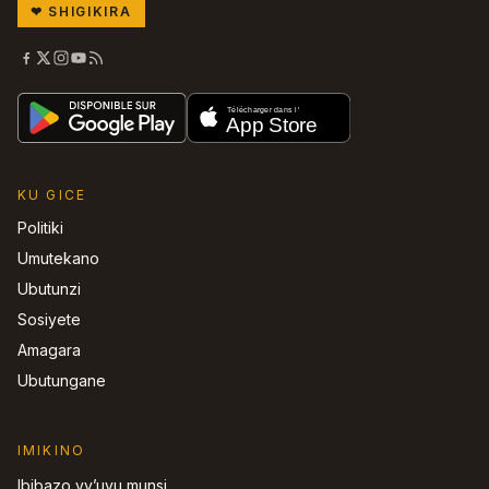
❤
SHIGIKIRA
KU GICE
Politiki
Umutekano
Ubutunzi
Sosiyete
Amagara
Ubutungane
IMIKINO
Ibibazo vy’uyu munsi