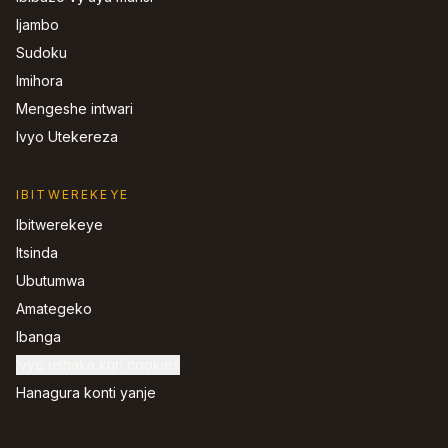
Ijambo
Sudoku
Imihora
Mengeshe intwari
Ivyo Utekereza
IBITWEREKEYE
Ibitwerekeye
Itsinda
Ubutumwa
Amategeko
Ibanga
Ivyo ushaka kuri cookies
Hanagura konti yanje