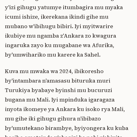
y'izi gihugu yatumye itumbagira mu myaka
icumi ishize, ikerekana ikindi gihe mu
mubano w'ibihugu bibiri. Iyi myitwarire
ikubiye mu ngamba z'Ankara zo kwagura
ingaruka zayo ku mugabane wa Afurika,
by'umwihariko mu karere ka Sahel.
Kuva mu mwaka wa 2024, ibikoresho
by'intambara n'amasasu bituruka muri
Turukiya byabaye byinshi mu bucuruzi
bugana mu Mali. Iyi mpinduka igaragaza
inyota ikomeye ya Ankara ku isoko rya Mali,
mu gihe iki gihugu gihura n'ibibazo
by'umutekano birambye, byiyongera ku kuba