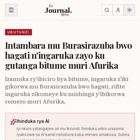
Ja ku biri muri urupapuro
Le
Journal.
Africa
UBUTUNZI
Intambara mu Burasirazuba bwo
hagati n'ingaruka zayo ku
gutanga bitume muri Afurika
Izamuka ry'ibiciro bya bitume, ingaruka z'iki
gikorwa mu Burasirazuba bwo hagati, rifite
ingaruka zikomeye ku mishinga y'ibikorwa
remezo muri Afurika.
Ihinduka rya AI
Iyi nkuru yatangajwe ari mu Ikirundi. Ihinduka uriko urasoma
ryakozwe na AI kandi rishobora kuba ririmwo amakosa. Subira