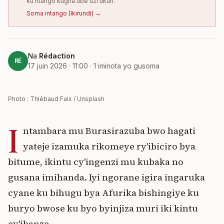
ku ntango kugira ube uzi ukuri.
Soma intango
(
Ikirundi
) →
Na
Rédaction
RÉ
17 juin 2026 · 11:00
·
1
iminota yo gusoma
Photo : Thiébaud Faix / Unsplash
I
ntambara mu Burasirazuba bwo hagati
yateje izamuka rikomeye ry'ibiciro bya
bitume, ikintu cy'ingenzi mu kubaka no
gusana imihanda. Iyi ngorane igira ingaruka
cyane ku bihugu bya Afurika bishingiye ku
buryo bwose ku byo byinjiza muri iki kintu
cy'ibanze.