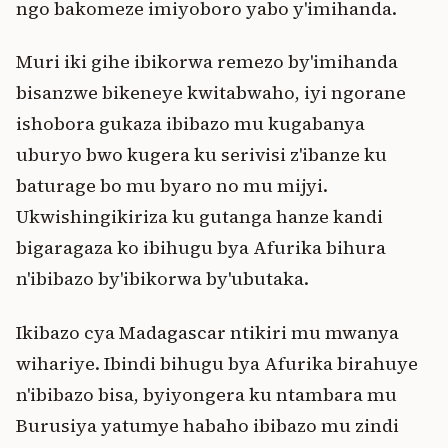
ngo bakomeze imiyoboro yabo y'imihanda.
Muri iki gihe ibikorwa remezo by'imihanda
bisanzwe bikeneye kwitabwaho, iyi ngorane
ishobora gukaza ibibazo mu kugabanya
uburyo bwo kugera ku serivisi z'ibanze ku
baturage bo mu byaro no mu mijyi.
Ukwishingikiriza ku gutanga hanze kandi
bigaragaza ko ibihugu bya Afurika bihura
n'ibibazo by'ibikorwa by'ubutaka.
Ikibazo cya Madagascar ntikiri mu mwanya
wihariye. Ibindi bihugu bya Afurika birahuye
n'ibibazo bisa, byiyongera ku ntambara mu
Burusiya yatumye habaho ibibazo mu zindi