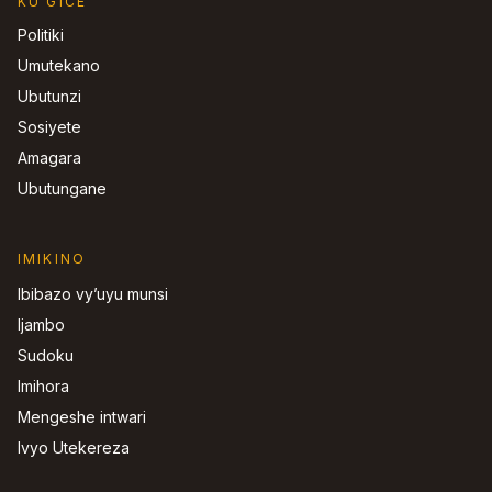
KU GICE
Politiki
Umutekano
Ubutunzi
Sosiyete
Amagara
Ubutungane
IMIKINO
Ibibazo vy’uyu munsi
Ijambo
Sudoku
Imihora
Mengeshe intwari
Ivyo Utekereza