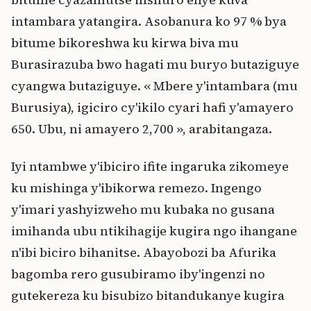
intambara yatangira. Asobanura ko 97 % bya
bitume bikoreshwa ku kirwa biva mu
Burasirazuba bwo hagati mu buryo butaziguye
cyangwa butaziguye. « Mbere y'intambara (mu
Burusiya), igiciro cy'ikilo cyari hafi y'amayero
650. Ubu, ni amayero 2,700 », arabitangaza.
Iyi ntambwe y'ibiciro ifite ingaruka zikomeye
ku mishinga y'ibikorwa remezo. Ingengo
y'imari yashyizweho mu kubaka no gusana
imihanda ubu ntikihagije kugira ngo ihangane
n'ibi biciro bihanitse. Abayobozi ba Afurika
bagomba rero gusubiramo iby'ingenzi no
gutekereza ku bisubizo bitandukanye kugira