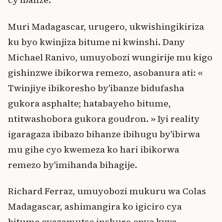
Muri Madagascar, urugero, ukwishingikiriza
ku byo kwinjiza bitume ni kwinshi. Dany
Michael Ranivo, umuyobozi wungirije mu kigo
gishinzwe ibikorwa remezo, asobanura ati: «
Twinjiye ibikoresho by'ibanze bidufasha
gukora asphalte; hatabayeho bitume,
ntitwashobora gukora goudron. » Iyi reality
igaragaza ibibazo bihanze ibihugu by'ibirwa
mu gihe cyo kwemeza ko hari ibikorwa
remezo by'imihanda bihagije.
Richard Ferraz, umuyobozi mukuru wa Colas
Madagascar, ashimangira ko igiciro cya
bitume cyazamutse inshuro enye kuva