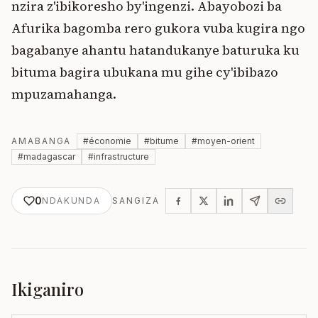
nzira z'ibikoresho by'ingenzi. Abayobozi ba
Afurika bagomba rero gukora vuba kugira ngo
bagabanye ahantu hatandukanye baturuka ku
bituma bagira ubukana mu gihe cy'ibibazo
mpuzamahanga.
AMABANGA
#
économie
#
bitume
#
moyen-orient
#
madagascar
#
infrastructure
0
NDAKUNDA
SANGIZA
Ikiganiro