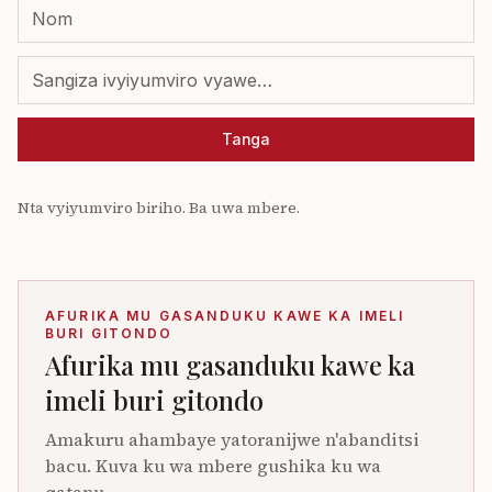
Tanga
Nta vyiyumviro biriho. Ba uwa mbere.
AFURIKA MU GASANDUKU KAWE KA IMELI
BURI GITONDO
Afurika mu gasanduku kawe ka
imeli buri gitondo
Amakuru ahambaye yatoranijwe n'abanditsi
bacu. Kuva ku wa mbere gushika ku wa
gatanu.