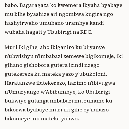
babo. Bagaragaza ko kwemera ibyaha byabaye
mu bihe byashize ari ngombwa kugira ngo
hashyirweho umubano urambye kandi
wubaha hagati y'Ububirigi na RDC.
Muri iki gihe, aho ibiganiro ku bijyanye
n'ubwishyu n'imbabazi zemewe bigikomeje, iki
gihano gishobora gutera izindi nzego
gutekereza ku mateka yazo y'ubukoloni.
Haratanzwe ibitekerezo, harimo n'ibivugwa
n'Umuryango w'Abibumbye, ko Ububirigi
bukwiye gutanga imbabazi mu ruhame ku
bikorwa byabaye muri iki gihe cy'ibibazo
bikomeye mu mateka yabwo.