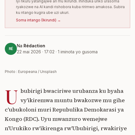
Iyi nkuru yatangajwe ari mu Ikirundi. Ihinduka uriko urasoma
ryakozwe na AI kandi rishobora kuba ririmwo amakosa. Subira
ku ntango kugira ube uzi ukuri.
Soma intango
(
Ikirundi
) →
Na
Rédaction
RÉ
22 mai 2026 · 17:02
·
1
iminota yo gusoma
Photo : Europeana / Unsplash
U
bubirigi bwaciriwe urubanza ku byaha
vy'ikiremwa muntu bwakozwe mu gihe
c'ubukoloni muri Repubulika Demokarasi ya
Kongo (RDC). Uyu mwanzuro wemejwe
n'Urukiko rw'ikirenga rw'Ububirigi, rwakiriye