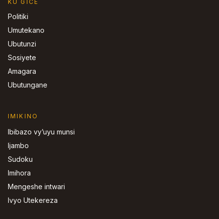
KU GICE
Politiki
Umutekano
Ubutunzi
Sosiyete
Amagara
Ubutungane
IMIKINO
Ibibazo vy’uyu munsi
Ijambo
Sudoku
Imihora
Mengeshe intwari
Ivyo Utekereza