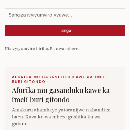
Tanga
Nta vyiyumviro biriho. Ba uwa mbere.
AFURIKA MU GASANDUKU KAWE KA IMELI
BURI GITONDO
Afurika mu gasanduku kawe ka
imeli buri gitondo
Amakuru ahambaye yatoranijwe n'abanditsi
bacu. Kuva ku wa mbere gushika ku wa
gatanu.