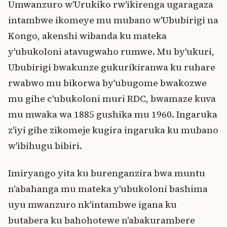
Umwanzuro w'Urukiko rw'ikirenga ugaragaza
intambwe ikomeye mu mubano w'Ububirigi na
Kongo, akenshi wibanda ku mateka
y'ubukoloni atavugwaho rumwe. Mu by'ukuri,
Ububirigi bwakunze gukurikiranwa ku ruhare
rwabwo mu bikorwa by'ubugome bwakozwe
mu gihe c'ubukoloni muri RDC, bwamaze kuva
mu mwaka wa 1885 gushika mu 1960. Ingaruka
z'iyi gihe zikomeje kugira ingaruka ku mubano
w'ibihugu bibiri.
Imiryango yita ku burenganzira bwa muntu
n'abahanga mu mateka y'ubukoloni bashima
uyu mwanzuro nk'intambwe igana ku
butabera ku bahohotewe n'abakurambere