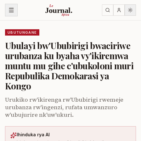
Ja ku biri muri urupapuro
Le
Journal.
Africa
UBUTUNGANE
Ubulayi bw'Ububirigi bwaciriwe
urubanza ku byaha vy'ikiremwa
muntu mu gihe c'ubukoloni muri
Repubulika Demokarasi ya
Kongo
Urukiko rw'ikirenga rw'Ububirigi rwemeje
urubanza rw'ingenzi, rufata umwanzuro
w'ubujurire nk'uw'ukuri.
Ihinduka rya AI