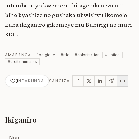
Intambara yo kwemera ibitagenda neza mu
bihe byashize no gushaka ubwishyu ikomeje
kuba ikiganiro gikomeye mu Bubirigi no muri
RDC.
AMABANGA
#
belgique
#
rdc
#
colonisation
#
justice
#
droits humains
0
NDAKUNDA
SANGIZA
Ikiganiro