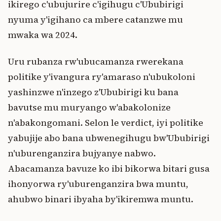
ikirego c'ubujurire c'igihugu c'Ububirigi
nyuma y'igihano ca mbere catanzwe mu
mwaka wa 2024.
Uru rubanza rw'ubucamanza rwerekana
politike y'ivangura ry'amaraso n'ubukoloni
yashinzwe n'inzego z'Ububirigi ku bana
bavutse mu muryango w'abakolonize
n'abakongomani. Selon le verdict, iyi politike
yabujije abo bana ubwenegihugu bw'Ububirigi
n'uburenganzira bujyanye nabwo.
Abacamanza bavuze ko ibi bikorwa bitari gusa
ihonyorwa ry'uburenganzira bwa muntu,
ahubwo binari ibyaha by'ikiremwa muntu.