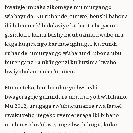
bwateje impaka zikomeye mu muryango
w'Abayuda. Ku ruhande rumwe, benshi babona
ibi bihano nk'ibidakwiye ku bantu bajya mu
gisirikare kandi bashyira ubuzima bwabo mu
kaga kugira ngo barinde igihugu. Ku rundi
ruhande, umuryango w'abarundi ubona ubu
burenganzira nk'ingenzi ku buzima bwabo
bw'iyobokamana n'umuco.
Mu mateka, hariho uburyo bwinshi
bwagerageje guhindura ubu buryo bw'ibihano.
Mu 2012, urugaga rw'ubucamanza rwa Israël
rwakuyeho itegeko ryemereraga ibi bihano
mu buryo bw'ubwiyunge bw'ibihugu, kuko