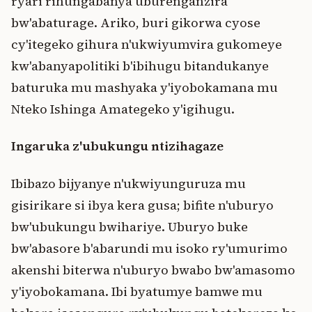
ryari rihungabanya uburenganzira
bw'abaturage. Ariko, buri gikorwa cyose
cy'itegeko gihura n'ukwiyumvira gukomeye
kw'abanyapolitiki b'ibihugu bitandukanye
baturuka mu mashyaka y'iyobokamana mu
Nteko Ishinga Amategeko y'igihugu.
Ingaruka z'ubukungu ntizihagaze
Ibibazo bijyanye n'ukwiyunguruza mu
gisirikare si ibya kera gusa; bifite n'uburyo
bw'ubukungu bwihariye. Uburyo buke
bw'abasore b'abarundi mu isoko ry'umurimo
akenshi biterwa n'uburyo bwabo bw'amasomo
y'iyobokamana. Ibi byatumye bamwe mu