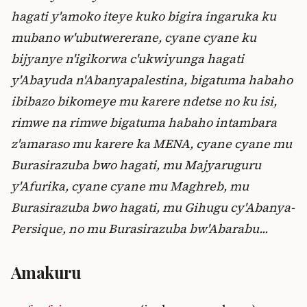
hagati y'amoko iteye kuko bigira ingaruka ku
mubano w'ubutwererane, cyane cyane ku
bijyanye n'igikorwa c'ukwiyunga hagati
y'Abayuda n'Abanyapalestina, bigatuma habaho
ibibazo bikomeye mu karere ndetse no ku isi,
rimwe na rimwe bigatuma habaho intambara
z'amaraso mu karere ka MENA, cyane cyane mu
Burasirazuba bwo hagati, mu Majyaruguru
y'Afurika, cyane cyane mu Maghreb, mu
Burasirazuba bwo hagati, mu Gihugu cy'Abanya-
Persique, no mu Burasirazuba bw'Abarabu...
Amakuru