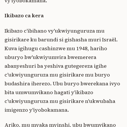
vy'iyobokamana.
Ikibazo ca kera
Ikibazo c'ibihano vy'ukwiyunguruza mu
gisirikare ku barundi si gishasha muri Israël.
Kuva igihugu cashinzwe mu 1948, hariho
uburyo bw'ukwiyumvira bwemerera
abanyeshuri ba yeshiva gutegereza igihe
c'ukwiyunguruza mu gisirikare mu buryo
budashira iherezo. Ubu buryo bwerekana ivyo
bita umwumvikano hagati y'ikibazo
c'ukwiyunguruza mu gisirikare n'ukwubaha
imigenzo y'iyobokamana.
Ariko, mu myaka myinshi, ubu bwumvikano