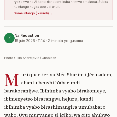
ryakozwe na AI kandi rishobora kuba ririmwo amakosa. Subira
ku ntango kugira ube uzi ukuri.
Soma intango
(
Ikirundi
) →
Na
Rédaction
RÉ
18 juin 2026 · 11:14
·
2
iminota yo gusoma
Photo : Filip Andrejevic / Unsplash
M
uri quartier ya Méa Sharim i Jérusalem,
abantu benshi b'abarundi
barakoranijwe. Ibihimba vyabo birakomeye,
ibimenyetso birarangwa hejuru, kandi
ibihimba vyabo birashimangira umubabaro
wabo. Uyu muryango si igikorwa gito ahubwo