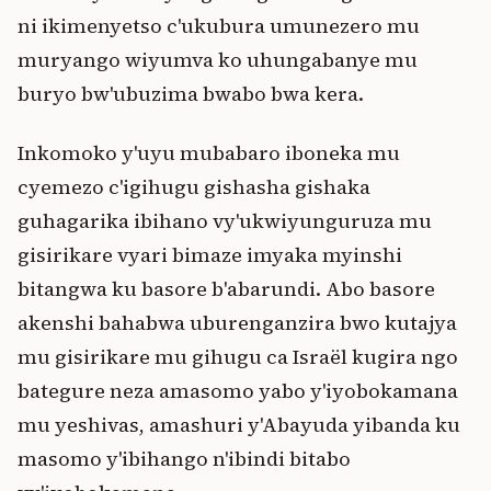
ni ikimenyetso c'ukubura umunezero mu
muryango wiyumva ko uhungabanye mu
buryo bw'ubuzima bwabo bwa kera.
Inkomoko y'uyu mubabaro iboneka mu
cyemezo c'igihugu gishasha gishaka
guhagarika ibihano vy'ukwiyunguruza mu
gisirikare vyari bimaze imyaka myinshi
bitangwa ku basore b'abarundi. Abo basore
akenshi bahabwa uburenganzira bwo kutajya
mu gisirikare mu gihugu ca Israël kugira ngo
bategure neza amasomo yabo y'iyobokamana
mu yeshivas, amashuri y'Abayuda yibanda ku
masomo y'ibihango n'ibindi bitabo