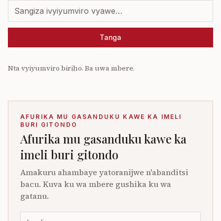
Tanga
Nta vyiyumviro biriho. Ba uwa mbere.
AFURIKA MU GASANDUKU KAWE KA IMELI
BURI GITONDO
Afurika mu gasanduku kawe ka
imeli buri gitondo
Amakuru ahambaye yatoranijwe n'abanditsi
bacu. Kuva ku wa mbere gushika ku wa
gatanu.