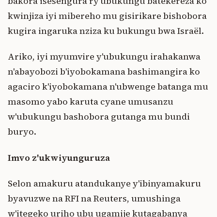
bakora isesengura ry'ubukungu batekereza ko
kwinjiza iyi mibereho mu gisirikare bishobora
kugira ingaruka nziza ku bukungu bwa Israël.
Ariko, iyi myumvire y'ubukungu irahakanwa
n'abayobozi b'iyobokamana bashimangira ko
agaciro k'iyobokamana n'ubwenge batanga mu
masomo yabo karuta cyane umusanzu
w'ubukungu bashobora gutanga mu bundi
buryo.
Imvo z'ukwiyunguruza
Selon amakuru atandukanye y'ibinyamakuru
byavuzwe na RFI na Reuters, umushinga
w'itegeko uriho ubu ugamije kutagabanya