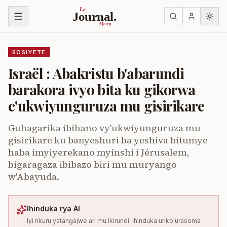
Ja ku biri muri urupapuro
Le
Journal.
Africa
SOSIYETE
Israël : Abakristu b'abarundi
barakora ivyo bita ku gikorwa
c'ukwiyunguruza mu gisirikare
Guhagarika ibihano vy'ukwiyunguruza mu
gisirikare ku banyeshuri ba yeshiva bitumye
haba imyiyerekano myinshi i Jérusalem,
bigaragaza ibibazo biri mu muryango
w'Abayuda.
Ihinduka rya AI
Iyi nkuru yatangajwe ari mu Ikirundi. Ihinduka uriko urasoma