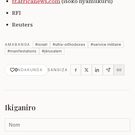
fr.africanews.com
(isoko nyamukuru)
RFI
Reuters
AMABANGA
#
israël
#
ultra-orthodoxes
#
service militaire
#
manifestations
#
jérusalem
0
NDAKUNDA
SANGIZA
Ikiganiro