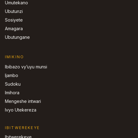
Umutekano
Ubutunzi
Sosiyete
Amagara
Ubutungane
IMIKINO
Ibibazo vy’uyu munsi
Ijambo
Sudoku
Imihora
Mengeshe intwari
Ivyo Utekereza
IBITWEREKEYE
Ibitwerekeye