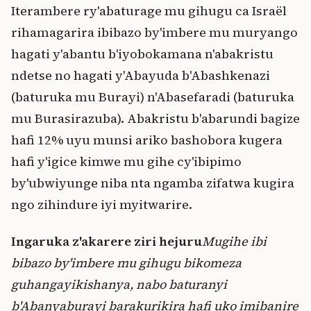
Iterambere ry'abaturage mu gihugu ca Israël
rihamagarira ibibazo by'imbere mu muryango
hagati y'abantu b'iyobokamana n'abakristu
ndetse no hagati y'Abayuda b'Abashkenazi
(baturuka mu Burayi) n'Abasefaradi (baturuka
mu Burasirazuba). Abakristu b'abarundi bagize
hafi 12% uyu munsi ariko bashobora kugera
hafi y'igice kimwe mu gihe cy'ibipimo
by'ubwiyunge niba nta ngamba zifatwa kugira
ngo zihindure iyi myitwarire.
Ingaruka z'akarere ziri hejuru
Mugihe ibi
bibazo by'imbere mu gihugu bikomeza
guhangayikishanya, nabo baturanyi
b'Abanyaburayi barakurikira hafi uko imibanire