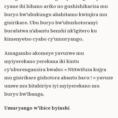
cyane ibi bihano ariko no gushishikariza mu
buryo bw'ubukungu abahitamo kwinjira mu
gisirikare. Ubu buryo bw'ubushotoranyi
burafatwa n'abantu benshi nk'igitero ku
kimenyetso cyabo cy'umuryango.
Amagambo akomeye yavuzwe mu
myiyerekano yerekana iki kintu
cy'uburenganzira bwabo: « Ntitwifuza kujya
mu gisirikare gishotora abantu bacu ! » yavuze
umwe mu bitabiriye iyi myiyerekano mu
buryo bw'ibanga.
Umuryango w'ibice byinshi