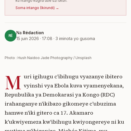
ku ntango kugira ube uzi ukuri.
Soma intango
(
Ikirundi
) →
Na
Rédaction
RÉ
15 juin 2026 · 17:08
·
3
iminota yo gusoma
Photo : Hush Naidoo Jade Photography / Unsplash
M
uri igihugu c'ibihugu vyazanye ibitero
vyinshi vya Ebola kuva vyamenyekana,
Repubulika ya Demokarasi ya Kongo (RDC)
irahanganye n'ikibazo gikomeye c'ubuzima
hamwe n'iki gitero ca 17. Akamaro
k'ukwiyemeza kw'ibihugu kwiyongereye ni ku
mutima w'ibiganiro. Michée Kitima, mu