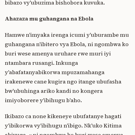
bibazo vy'ubuzima bishobora kuvuka.
Ahazaza mu guhangana na Ebola
Hamwe n'imyaka irenga icumi y'uburambe mu
guhangana n'ibitero vya Ebola, ni ngombwa ko
buri wese amenya uruhare rwe muri iyi
ntambara rusangi. Inkunga
y'abafatanyabikorwa mpuzamahanga
irakenewe cane kugira ngo itange ubufasha
bw'ubuhinga ariko kandi no kongera
imiyoborere y'ibihugu b'aho.
Ikibazo ca none kikeneye ubufatanye hagati
y'ibikorwa vy'ibihugu n'ibigo. Nk'uko Kitima
abivuga, « ni ngombwa ko buri wese amenya