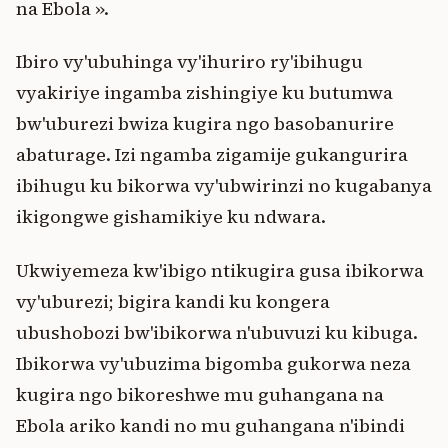
na Ebola ».
Ibiro vy'ubuhinga vy'ihuriro ry'ibihugu
vyakiriye ingamba zishingiye ku butumwa
bw'uburezi bwiza kugira ngo basobanurire
abaturage. Izi ngamba zigamije gukangurira
ibihugu ku bikorwa vy'ubwirinzi no kugabanya
ikigongwe gishamikiye ku ndwara.
Ukwiyemeza kw'ibigo ntikugira gusa ibikorwa
vy'uburezi; bigira kandi ku kongera
ubushobozi bw'ibikorwa n'ubuvuzi ku kibuga.
Ibikorwa vy'ubuzima bigomba gukorwa neza
kugira ngo bikoreshwe mu guhangana na
Ebola ariko kandi no mu guhangana n'ibindi