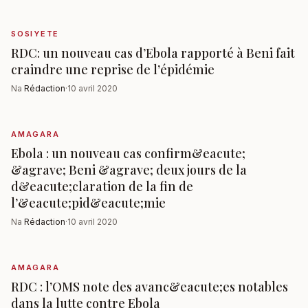
SOSIYETE
RDC: un nouveau cas d’Ebola rapporté à Beni fait
craindre une reprise de l’épidémie
Na
Rédaction
·
10 avril 2020
AMAGARA
Ebola : un nouveau cas confirm&eacute;
&agrave; Beni &agrave; deux jours de la
d&eacute;claration de la fin de
l’&eacute;pid&eacute;mie
Na
Rédaction
·
10 avril 2020
AMAGARA
RDC : l’OMS note des avanc&eacute;es notables
dans la lutte contre Ebola