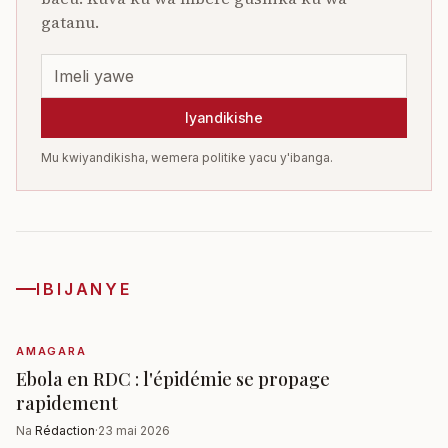
gatanu.
Iyandikishe
Mu kwiyandikisha, wemera politike yacu y'ibanga.
IBIJANYE
AMAGARA
Ebola en RDC : l'épidémie se propage
rapidement
Na
Rédaction
·
23 mai 2026