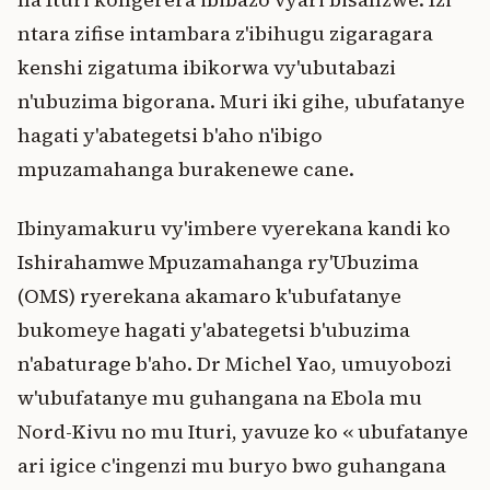
ntara zifise intambara z'ibihugu zigaragara
kenshi zigatuma ibikorwa vy'ubutabazi
n'ubuzima bigorana. Muri iki gihe, ubufatanye
hagati y'abategetsi b'aho n'ibigo
mpuzamahanga burakenewe cane.
Ibinyamakuru vy'imbere vyerekana kandi ko
Ishirahamwe Mpuzamahanga ry'Ubuzima
(OMS) ryerekana akamaro k'ubufatanye
bukomeye hagati y'abategetsi b'ubuzima
n'abaturage b'aho. Dr Michel Yao, umuyobozi
w'ubufatanye mu guhangana na Ebola mu
Nord-Kivu no mu Ituri, yavuze ko « ubufatanye
ari igice c'ingenzi mu buryo bwo guhangana