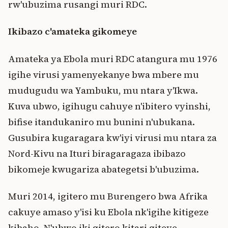
rw'ubuzima rusangi muri RDC.
Ikibazo c'amateka gikomeye
Amateka ya Ebola muri RDC atangura mu 1976
igihe virusi yamenyekanye bwa mbere mu
mudugudu wa Yambuku, mu ntara y'Ikwa.
Kuva ubwo, igihugu cahuye n'ibitero vyinshi,
bifise itandukaniro mu bunini n'ubukana.
Gusubira kugaragara kw'iyi virusi mu ntara za
Nord-Kivu na Ituri biragaragaza ibibazo
bikomeje kwugariza abategetsi b'ubuzima.
Muri 2014, igitero mu Burengero bwa Afrika
cakuye amaso y'isi ku Ebola nk'igihe kitigeze
kibaho. N'ubwo iki gitero kitari giteye