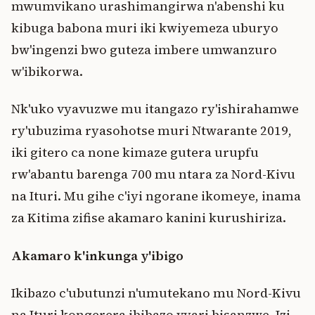
mwumvikano urashimangirwa n'abenshi ku
kibuga babona muri iki kwiyemeza uburyo
bw'ingenzi bwo guteza imbere umwanzuro
w'ibikorwa.
Nk'uko vyavuzwe mu itangazo ry'ishirahamwe
ry'ubuzima ryasohotse muri Ntwarante 2019,
iki gitero ca none kimaze gutera urupfu
rw'abantu barenga 700 mu ntara za Nord-Kivu
na Ituri. Mu gihe c'iyi ngorane ikomeye, inama
za Kitima zifise akamaro kanini kurushiriza.
Akamaro k'inkunga y'ibigo
Ikibazo c'ubutunzi n'umutekano mu Nord-Kivu
na Ituri kongerera ibibazo vyari bisanzwe. Izi