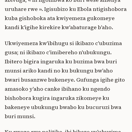
uruhare rwe ». Igisubizo ku Ebola ntigishobora
kuba gishoboka ata kwiyemeza gukomeye
kandi k'igihe kirekire kw'abaturage b'aho.
Ukwiyemeza kw'ibihugu si ikibazo c'ubuzima
gusa; ni ikibazo c'imibereho n'ubukungu.
Ibitero bigira ingaruka ku buzima bwa buri
munsi ariko kandi no ku bukungu bw'aho
bwari busanzwe bukeneye. Gufunga igihe gito
amasoko y'aho canke ibihano ku ngendo
bishobora kugira ingaruka zikomeye ku
bakeneye ubukungu bwabo ku bucuruzi bwa
buri munsi.
Ku rwego rwa politike, ibi bibazo vy'ubuzima