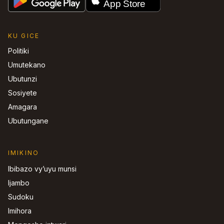
KU GICE
Politiki
Umutekano
Ubutunzi
Sosiyete
Amagara
Ubutungane
IMIKINO
Ibibazo vy’uyu munsi
Ijambo
Sudoku
Imihora