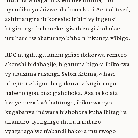
nyandiko yashizwe ahabona kuri Actualité.cd,
ashimangira ibikoresho bibiri vy'ingenzi
kugira ngo haboneke igisubizo gishoboka:
uruhare rw'abaturage b'aho n'inkunga y'ibigo.
RDC ni igihugu kinini gifise ibikorwa remezo
akenshi bidahagije, bigatuma bigora ibikorwa
vy'ubuzima rusangi. Selon Kitima, « hasi
n'hejuru » bigomba gukorana kugira ngo
habeho igisubizo gishoboka. Asaba ko ata
kwiyemeza kw'abaturage, ibikorwa vyo
kugabanya indwara bishobora kuba ibitagira
akamaro. Iyi ngingo ihura n'ibibazo
vyagaragajwe n'abandi bakora mu rwego