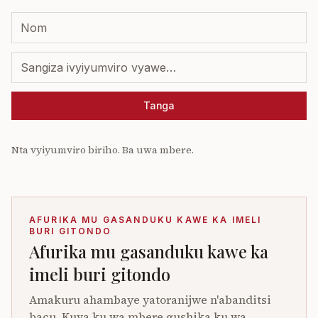
Tanga
Nta vyiyumviro biriho. Ba uwa mbere.
AFURIKA MU GASANDUKU KAWE KA IMELI
BURI GITONDO
Afurika mu gasanduku kawe ka
imeli buri gitondo
Amakuru ahambaye yatoranijwe n'abanditsi
bacu. Kuva ku wa mbere gushika ku wa