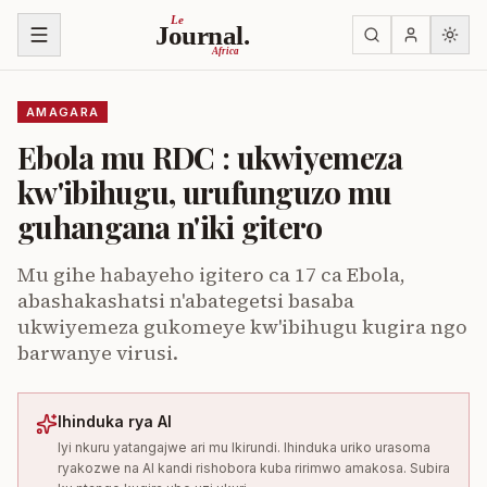
Ja ku biri muri urupapuro
Le
Journal.
Africa
AMAGARA
Ebola mu RDC : ukwiyemeza
kw'ibihugu, urufunguzo mu
guhangana n'iki gitero
Mu gihe habayeho igitero ca 17 ca Ebola,
abashakashatsi n'abategetsi basaba
ukwiyemeza gukomeye kw'ibihugu kugira ngo
barwanye virusi.
Ihinduka rya AI
Iyi nkuru yatangajwe ari mu Ikirundi. Ihinduka uriko urasoma
ryakozwe na AI kandi rishobora kuba ririmwo amakosa. Subira