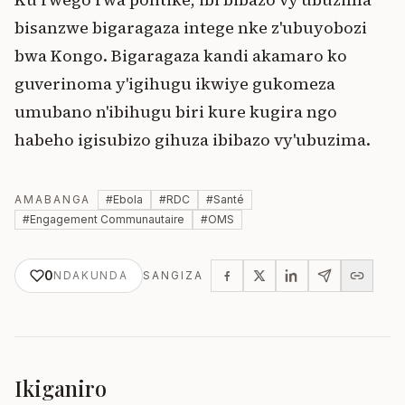
bisanzwe bigaragaza intege nke z'ubuyobozi
bwa Kongo. Bigaragaza kandi akamaro ko
guverinoma y'igihugu ikwiye gukomeza
umubano n'ibihugu biri kure kugira ngo
habeho igisubizo gihuza ibibazo vy'ubuzima.
AMABANGA
#
Ebola
#
RDC
#
Santé
#
Engagement Communautaire
#
OMS
0
NDAKUNDA
SANGIZA
Ikiganiro