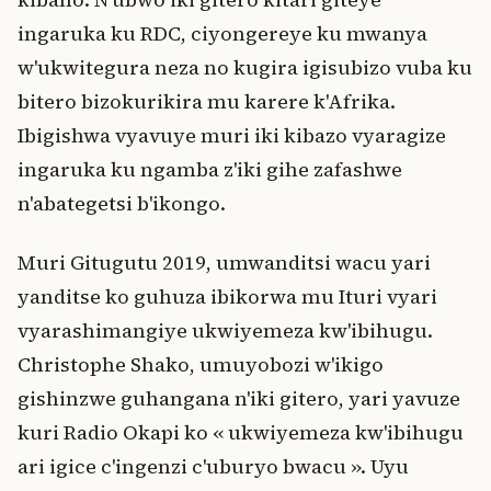
ingaruka ku RDC, ciyongereye ku mwanya
w'ukwitegura neza no kugira igisubizo vuba ku
bitero bizokurikira mu karere k'Afrika.
Ibigishwa vyavuye muri iki kibazo vyaragize
ingaruka ku ngamba z'iki gihe zafashwe
n'abategetsi b'ikongo.
Muri Gitugutu 2019, umwanditsi wacu yari
yanditse ko guhuza ibikorwa mu Ituri vyari
vyarashimangiye ukwiyemeza kw'ibihugu.
Christophe Shako, umuyobozi w'ikigo
gishinzwe guhangana n'iki gitero, yari yavuze
kuri Radio Okapi ko « ukwiyemeza kw'ibihugu
ari igice c'ingenzi c'uburyo bwacu ». Uyu