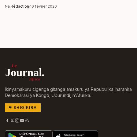
Na
Rédaction
·
16 février 2020
Le
Journal.
Africa
Ikinyamakuru cigenga gitanga amakuru ya Repubulika Iharanira
Demokarasi ya Kongo, Uburundi, n'Afurika.
❤
SHIGIKIRA